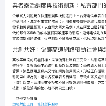
業者靈活調度與技術創新：私有部門
企業實力則體現在快速應變與技術選用上。台灣電信業者在
型基地台，減少對市電的依賴；利用衛星後傳鏈路取代昂貴
需求動態調整頻寬。以台灣大哥大為例，其在阿里山區部署
低於都會區50%的成本獲得同等速率的網路。遠傳電信則在
實現遠端即時維運。這些創新不僅節省成本，也展現出私部
共創共好：偏鄉高速網路帶動社會與
高效率建設的終極目標，是讓偏鄉社區真正受益。當網路基
遲特性，能與醫學中心進行即時超音波會診；學校導入線上
管道。這些應用反過來又增加網路使用需求，形成正向循環
縣阿里山鄉為例，過去各家業者各自建設，導致山區多處重
下降近四成。這種高效率模式不僅可複製到其他偏鄉，更為
技術，數位鴻溝的縮小就不再只是口號。
【其他文章推薦】
塑膠射出工廠
一條龍製造服務