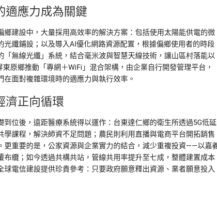
的適應力成為關鍵
偏鄉建設中，大量採用高效率的解決方案：包括使用太陽能供電的微
的光纖鋪設；以及導入AI優化網路資源配置，根據偏鄉使用者的時段
的「無線光纖」系統，結合毫米波與智慧天線技術，讓山區村落能以
屏東原鄉推動「專網＋WiFi」混合架構，由企業自行開發管理平台，
門在面對複雜環境時的適應力與執行效率。
經濟正向循環
礎到位後，遠距醫療系統得以運作：台東達仁鄉的衛生所透過5G低延
共學課程，解決師資不足問題；農民則利用直播與電商平台開拓銷售
。更重要的是，公家資源與企業實力的結合，減少重複投資——以嘉
覆布纜；如今透過共構共站，管線共用率提升至七成，整體建置成本
全球電信建設提供珍貴參考：只要政府願意釋出資源、業者願意投入