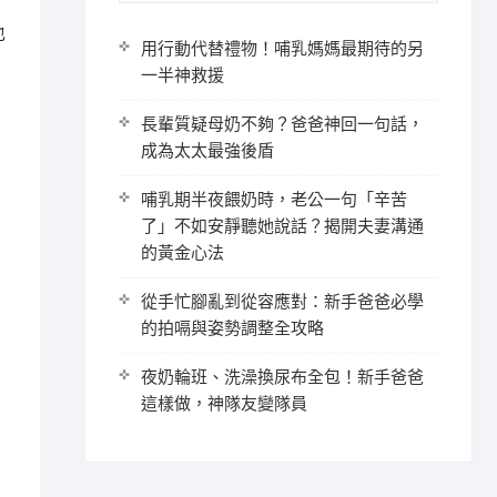
也
用行動代替禮物！哺乳媽媽最期待的另
一半神救援
長輩質疑母奶不夠？爸爸神回一句話，
成為太太最強後盾
哺乳期半夜餵奶時，老公一句「辛苦
了」不如安靜聽她說話？揭開夫妻溝通
的黃金心法
從手忙腳亂到從容應對：新手爸爸必學
的拍嗝與姿勢調整全攻略
夜奶輪班、洗澡換尿布全包！新手爸爸
這樣做，神隊友變隊員