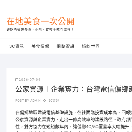
Skip
to
content
在地美食一次公開
好吃的餐廳美食、小吃、宵夜全都在這裡！
3C資訊
美食情報
網路資訊
婚紗世界
2026-07-04
公家資源＋企業實力：台灣電信偏鄉
POST BY
ADMIN
3C資訊
在偏鄉地區建設電信基礎設施，往往面臨投資成本高、回報
公家資源與企業實力，走出一條高效率的建設路徑。政府部
性，雙方協力在短短數年內，讓偏鄉4G/5G覆蓋率大幅提