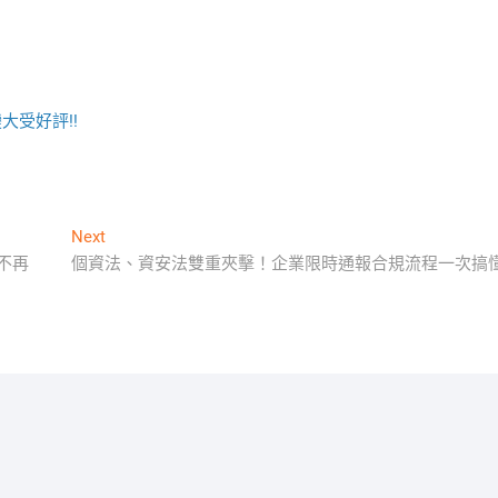
大受好評!!
Next
Next
post:
不再
個資法、資安法雙重夾擊！企業限時通報合規流程一次搞