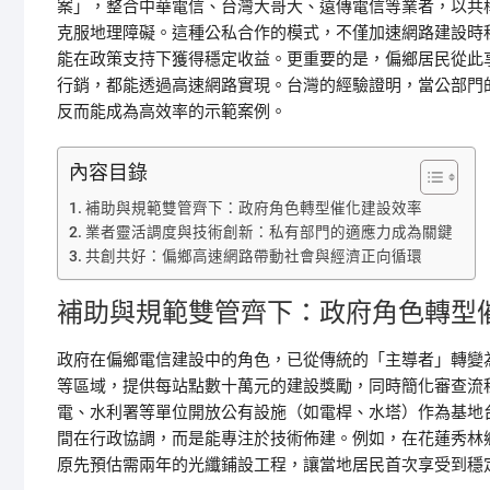
案」，整合中華電信、台灣大哥大、遠傳電信等業者，以共
克服地理障礙。這種公私合作的模式，不僅加速網路建設時
能在政策支持下獲得穩定收益。更重要的是，偏鄉居民從此
行銷，都能透過高速網路實現。台灣的經驗證明，當公部門
反而能成為高效率的示範案例。
內容目錄
補助與規範雙管齊下：政府角色轉型催化建設效率
業者靈活調度與技術創新：私有部門的適應力成為關鍵
共創共好：偏鄉高速網路帶動社會與經濟正向循環
補助與規範雙管齊下：政府角色轉型
政府在偏鄉電信建設中的角色，已從傳統的「主導者」轉變
等區域，提供每站點數十萬元的建設獎勵，同時簡化審查流
電、水利署等單位開放公有設施（如電桿、水塔）作為基地
間在行政協調，而是能專注於技術佈建。例如，在花蓮秀林
原先預估需兩年的光纖鋪設工程，讓當地居民首次享受到穩