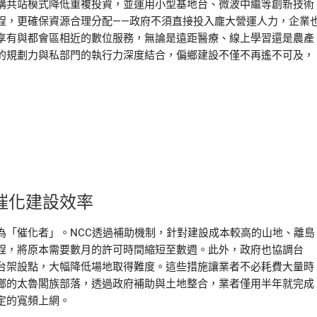
構共站模式降低重複投資，並運用小型基地台、微波中繼等創新技術
程，更確保資源合理分配——政府不須直接投入龐大營運人力，企業
享有與都會區相近的數位服務，無論是遠距醫療、線上學習還是農產
的規劃力與私部門的執行力深度結合，偏鄉建設不僅不再遙不可及，
催化建設效率
為「催化者」。NCC透過補助機制，針對建設成本較高的山地、離島
程，將原本需要數月的許可時間縮短至數週。此外，政府也協調台
台架設點，大幅降低場地取得難度。這些措施讓業者不必耗費大量時
鄉的太魯閣族部落，透過政府補助與土地整合，業者僅用半年就完成
定的寬頻上網。