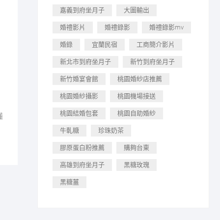
嘉義到府坐月子
大圖輸出
婚禮影片
婚禮錄影
婚禮錄影mv
婚錄
宜蘭民宿
工商簡介影片
新北市到府坐月子
新竹到府坐月子
新竹婚宴會館
桃園婚紗店推薦
桃園婚紗攝影
桃園機場接送
桃園結婚包套
桃園自助婚紗
懂
牛軋糖
珍珠奶茶
膠原蛋白粉推薦
購夠台東
高雄到府坐月子
黑糖玫瑰
黑糖薑