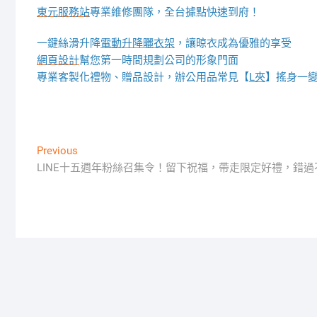
東元服務站
專業維修團隊，全台據點快速到府！
一鍵絲滑升降
電動升降曬衣架
，讓晾衣成為優雅的享受
網頁設計
幫您第一時間規劃公司的形象門面
專業客製化禮物、贈品設計，辦公用品常見【
L夾
】搖身一變
文
Previous
Previous
post:
LINE十五週年粉絲召集令！留下祝福，帶走限定好禮，錯過
章
導
覽