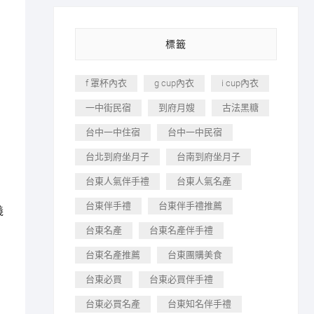
標籤
f 罩杯內衣
g cup內衣
i cup內衣
一中街民宿
到府月嫂
古法黑糖
台中一中住宿
台中一中民宿
台北到府坐月子
台南到府坐月子
台東人氣伴手禮
台東人氣名產
台東伴手禮
台東伴手禮推薦
義
台東名產
台東名產伴手禮
台東名產推薦
台東團購美食
台東必買
台東必買伴手禮
台東必買名產
台東知名伴手禮