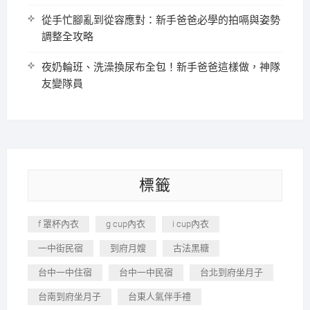
從手忙腳亂到從容應對：新手爸爸必學的拍嗝與姿勢
調整全攻略
夜奶輪班、洗澡換尿布全包！新手爸爸這樣做，神隊
友變隊員
標籤
f 罩杯內衣
g cup內衣
i cup內衣
一中街民宿
到府月嫂
古法黑糖
台中一中住宿
台中一中民宿
台北到府坐月子
台南到府坐月子
台東人氣伴手禮