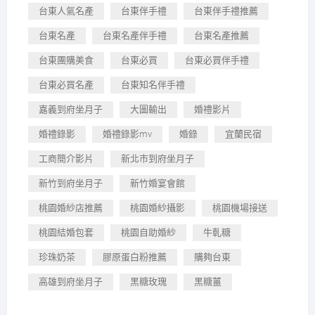
台東人氣名產
台東伴手禮
台東伴手禮推薦
台東名產
台東名產伴手禮
台東名產推薦
台東團購美食
台東必買
台東必買伴手禮
台東必買名產
台東知名伴手禮
嘉義到府坐月子
大圖輸出
婚禮影片
婚禮錄影
婚禮錄影mv
婚錄
宜蘭民宿
工商簡介影片
新北市到府坐月子
新竹到府坐月子
新竹婚宴會館
桃園婚紗店推薦
桃園婚紗攝影
桃園機場接送
桃園結婚包套
桃園自助婚紗
牛軋糖
珍珠奶茶
膠原蛋白粉推薦
購夠台東
高雄到府坐月子
黑糖玫瑰
黑糖薑