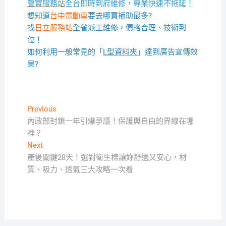
聲寶服務站
全台即時到府維修，專業快速不拖延！
想知道
台中電動車
要去哪買補助最多?
找
日立服務站
全省派工維修，價格合理、技術到
位！
如何利用一般常見的「
L型資料夾
」達到廣告宣傳效
果?
文
Previous
Previous
post:
內政部封鎖一年引爆爭議！保護與自由的界線在哪
章
裡？
導
Next
Next
覽
post:
產後關鍵28天！選對衛生棉讓妳舒適又安心，材
質、吸力、透氣三大攻略一次看