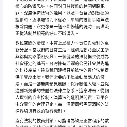
核心的防禦思維，在面對日益複雜的跨國網路犯
罪、深度偽造技術的濫用，以及平台巨頭對數據的
壟斷時，逐漸顯得力不從心。單純的技術手段無法
根除問題，它更像是一道不斷修補的堤防，而洪流
正從法制與規範的缺口不斷湧入。
數位空間的治理，本質上是權力、責任與權利的重
新分配。當我們的日常生活、經濟活動乃至民主參
與都與網路緊密交織，一個健全的法制框架便成為
社會穩定的基石。台灣擁有活躍的公民社會與先進
的科技產業，這為我們建構具前瞻性的數位法制提
供了豐厚土壤。我們需要的不是被動反應式的修
法，而是一套能夠預見風險、保障數位人權、並促
進創新競爭的整體性法律生態系。這意味著，從個
人資料的自主控制、演算法的透明與問責，到平台
中介責任的合理界定，每一個環節都需要清晰的法
律界線與有效的執行機制。
沒有法制的技術封鎖，可能淪為缺乏正當程序的數