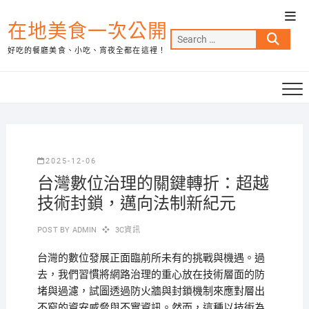
Skip
Top
to
在地美食一次公開
Men
Search
content
好吃的餐廳美食、小吃、宵夜全都在這裡！
…
2025-12-06
台灣數位治理的關鍵轉折：超越
技術封鎖，邁向法制新紀元
POST BY
ADMIN
3C資訊
台灣的數位發展正面臨前所未有的挑戰與機遇。過
去，我們習慣將網路治理的重心放在技術層面的防
堵與過濾，試圖透過防火牆與封鎖機制來應對層出
不窮的資安威脅與不實資訊。然而，這種以技術為