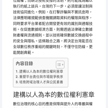
位威權；而缺乏技術支撐的法制，則可能成為難以
執行的紙上談兵。台灣的下一步，必須是讓法制與
技術協同進化。例如，在打擊詐騙與不實訊息時，
法律應明確規範偵查機關調取資料的權限與程序，
同時要求平台業者配合開發更有效的識別與通報技
術。在促進數據經濟方面，則需透過法律確立數據
財產權與流通規則，並以技術確保數據交換過程中
的安全與隱私。這條融合之路，將決定台灣能否在
全球數位秩序重組的關鍵時刻，不僅守住防線，更
能開創典範。
內容目錄
建構以人為本的數位權利憲章
重塑平台責任與市場競爭秩序
培育跨域治理人才與公民素養
建構以人為本的數位權利憲章
數位治理的核心目的應是保障與提升人的尊嚴與權