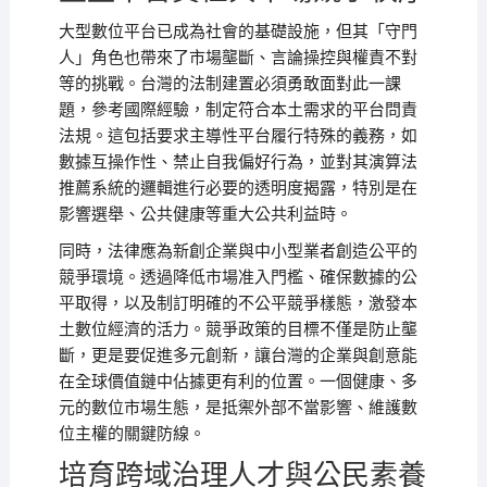
大型數位平台已成為社會的基礎設施，但其「守門
人」角色也帶來了市場壟斷、言論操控與權責不對
等的挑戰。台灣的法制建置必須勇敢面對此一課
題，參考國際經驗，制定符合本土需求的平台問責
法規。這包括要求主導性平台履行特殊的義務，如
數據互操作性、禁止自我偏好行為，並對其演算法
推薦系統的邏輯進行必要的透明度揭露，特別是在
影響選舉、公共健康等重大公共利益時。
同時，法律應為新創企業與中小型業者創造公平的
競爭環境。透過降低市場准入門檻、確保數據的公
平取得，以及制訂明確的不公平競爭樣態，激發本
土數位經濟的活力。競爭政策的目標不僅是防止壟
斷，更是要促進多元創新，讓台灣的企業與創意能
在全球價值鏈中佔據更有利的位置。一個健康、多
元的數位市場生態，是抵禦外部不當影響、維護數
位主權的關鍵防線。
培育跨域治理人才與公民素養