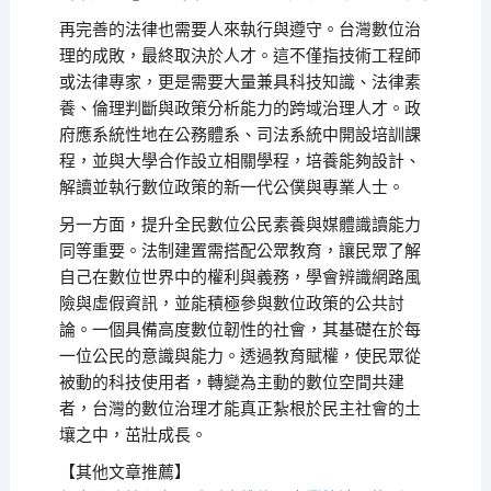
再完善的法律也需要人來執行與遵守。台灣數位治
理的成敗，最終取決於人才。這不僅指技術工程師
或法律專家，更是需要大量兼具科技知識、法律素
養、倫理判斷與政策分析能力的跨域治理人才。政
府應系統性地在公務體系、司法系統中開設培訓課
程，並與大學合作設立相關學程，培養能夠設計、
解讀並執行數位政策的新一代公僕與專業人士。
另一方面，提升全民數位公民素養與媒體識讀能力
同等重要。法制建置需搭配公眾教育，讓民眾了解
自己在數位世界中的權利與義務，學會辨識網路風
險與虛假資訊，並能積極參與數位政策的公共討
論。一個具備高度數位韌性的社會，其基礎在於每
一位公民的意識與能力。透過教育賦權，使民眾從
被動的科技使用者，轉變為主動的數位空間共建
者，台灣的數位治理才能真正紮根於民主社會的土
壤之中，茁壯成長。
【其他文章推薦】