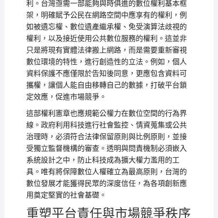
利。台灣亟需一部能夠與時俱進的數位權利基本框
架，明確賦予公民在網路空間中應享有的權利，例
如被遺忘權、數位遺產繼承權、免受演算法歧視的
權利，以及接近使用公共數位服務的權利。這並非
只是將現有實體法律搬上網路，而是需要重新審視
數位環境的特性，進行創造性的立法。例如，個人
資料保護不應僅限於告知後同意，更應包含資料可
攜權，讓個人能自由移轉自己的數據，打破平台鎖
定效應，促進市場競爭。
這部權利憲章也應規範公權力在數位空間的行為界
線。政府利用科技進行社會監控、情資蒐集或公共
治理時，必須符合法律保留原則與比例原則，並接
受獨立監督機構的審查。透明與問責機制必須嵌入
系統設計之中，防止科技成為擴大權力濫用的工
具。唯有將保障數位人權確立為最高原則，台灣的
數位發展才能獲得民眾的深度信任，為各項創新應
用奠定堅實的社會基礎。
重塑平台責任與市場競爭秩序