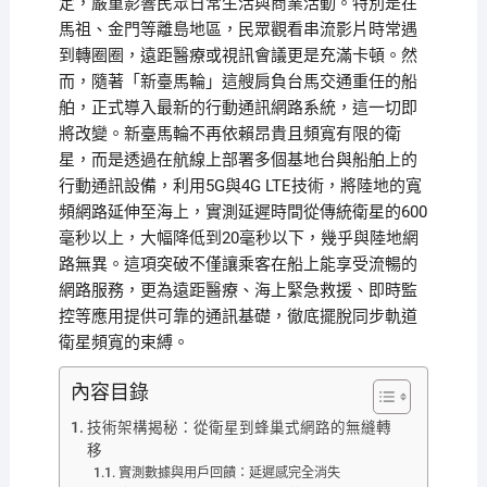
定，嚴重影響民眾日常生活與商業活動。特別是在
馬祖、金門等離島地區，民眾觀看串流影片時常遇
到轉圈圈，遠距醫療或視訊會議更是充滿卡頓。然
而，隨著「新臺馬輪」這艘肩負台馬交通重任的船
舶，正式導入最新的行動通訊網路系統，這一切即
將改變。新臺馬輪不再依賴昂貴且頻寬有限的衛
星，而是透過在航線上部署多個基地台與船舶上的
行動通訊設備，利用5G與4G LTE技術，將陸地的寬
頻網路延伸至海上，實測延遲時間從傳統衛星的600
毫秒以上，大幅降低到20毫秒以下，幾乎與陸地網
路無異。這項突破不僅讓乘客在船上能享受流暢的
網路服務，更為遠距醫療、海上緊急救援、即時監
控等應用提供可靠的通訊基礎，徹底擺脫同步軌道
衛星頻寬的束縛。
內容目錄
技術架構揭秘：從衛星到蜂巢式網路的無縫轉
移
實測數據與用戶回饋：延遲感完全消失