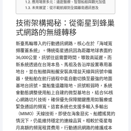
應用場景多元：遠距醫療、智慧船舶與觀光加值
未來展望：從示範航線到全國離島通訊普及
技術架構揭秘：從衛星到蜂巢
式網路的無縫轉移
新臺馬輪導入的行動通訊網路，核心在於「海域寬
頻覆蓋系統」。傳統衛星通訊因為距離地球表面約
36,000公里，訊號往返需要時間，導致高延遲。而
新系統透過在台灣本島、馬祖及各沿岸設置專用基
地台，並在船艏與船艉安裝高增益天線與訊號中繼
器，使船舶在航行過程中能自動切換至最強的地面
基地台訊號。當船隻遠離陸地、訊號較弱時，系統
會動態調整使用船上自建的微型基地台，結合5G核
心網路切片技術，確保優先保障關鍵應用如醫療或
緊急通話的頻寬。這套系統也支援多輸入多輸出
（MIMO）天線技術，即使在海象惡劣、船體搖晃的
情況下，仍能維持穩定的連線品質。相較於衛星每
月高額的頻寬租賃費用，行動通訊網路的維護成本