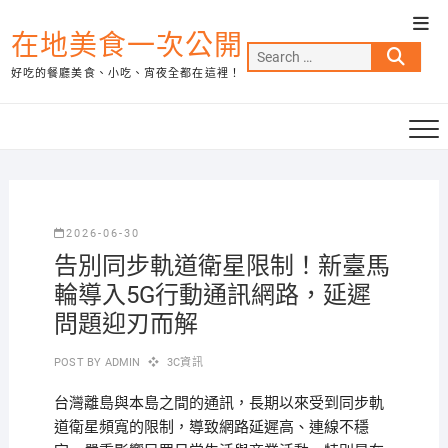
Skip
Top
to
在地美食一次公開
Men
Search
content
好吃的餐廳美食、小吃、宵夜全都在這裡！
…
2026-06-30
告別同步軌道衛星限制！新臺馬
輪導入5G行動通訊網路，延遲
問題迎刃而解
POST BY
ADMIN
3C資訊
台灣離島與本島之間的通訊，長期以來受到同步軌
道衛星頻寬的限制，導致網路延遲高、連線不穩