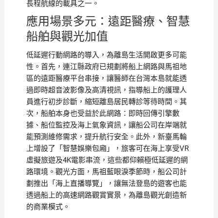
長程航線的載具之一。
應用場景多元：遠距醫療、智慧
船舶與觀光加值
低延遲行動網路的導入，為離島生活開啟更多可能
性。首先，連江縣政府已規劃將船上網路與馬祖地
區的遠距醫療平台串接，讓醫師在台灣本島就能透
過即時超音波影像及高清視訊，指導船上的護理人
員進行初步診斷，縮短離島居民轉診等待時間。其
次，船舶本身也受益於此網路：即時回傳引擎數
據、船位監控及海上氣象資訊，讓船公司在岸端就
能預測維修需求，提升航行安全。此外，新臺馬輪
上增設了「智慧娛樂包廂」，旅客可在海上享受VR
虛擬旅遊及4K電影串流，這些都仰賴極低延遲的網
路環境。觀光方面，馬祖藍眼淚季節時，船公司計
劃推出「海上直播導覽」，讓無法登島的遊客也能
透過船上的高速網路觀賞實景，為離島觀光創造新
的商業模式。