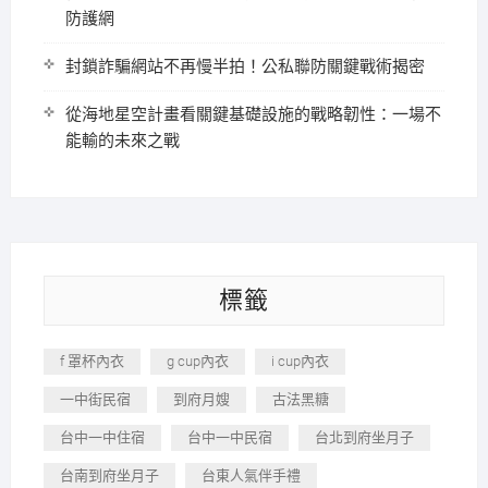
防護網
封鎖詐騙網站不再慢半拍！公私聯防關鍵戰術揭密
從海地星空計畫看關鍵基礎設施的戰略韌性：一場不
能輸的未來之戰
標籤
f 罩杯內衣
g cup內衣
i cup內衣
一中街民宿
到府月嫂
古法黑糖
台中一中住宿
台中一中民宿
台北到府坐月子
台南到府坐月子
台東人氣伴手禮