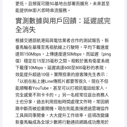
更低，且頻寬可隨5G基地台部署而擴充，未來甚至
能提供8K影片即時串流服務。
實測數據與用戶回饋：延遲感完
全消失
根據交通部航港局與電信業者合作的測試報告，新
臺馬輪在基隆至馬祖航線上行駛時，平均下載速度
達到150Mbps，上傳速度達50Mbps，而延遲（ping
值）穩定在15至25毫秒之間。相較於舊有衛星系統
下載僅10Mbps、延遲高達600至800毫秒的表現，
效能提升超過10倍。實際搭乘的旅客陳先生表示：
「以前在船上連Line傳照片都要等很久，現在不但
能順暢看YouTube，甚至可以打視訊電話給家人，
完全感覺不到卡卡的。」另一名經常往返台商務人
士也分享，過去利用搭船時間處理文件時，常因網
路中斷而被迫重開機，現在則能直接透過雲端協作
工具與同事開會，大大提升工作效率。這項改變讓
新臺馬輪成為全球少數將行動通訊網路成功應用於