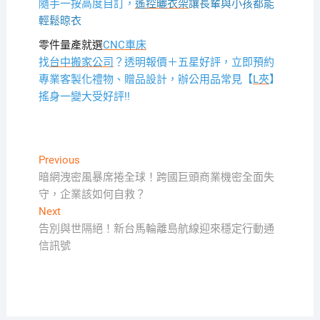
隨手一按高度自訂，
遙控曬衣架
讓長輩與小孩都能
輕鬆晾衣
零件量產就選
CNC車床
找
台中搬家公司
？透明報價＋五星好評，立即預約
專業客製化禮物、贈品設計，辦公用品常見【
L夾
】
搖身一變大受好評!!
文
Previous
Previous
post:
暗網洩密風暴席捲全球！跨國巨頭商業機密全面失
章
守，企業該如何自救？
導
Next
Next
覽
post:
告別與世隔絕！新台馬輪離島航線迎來穩定行動通
信訊號