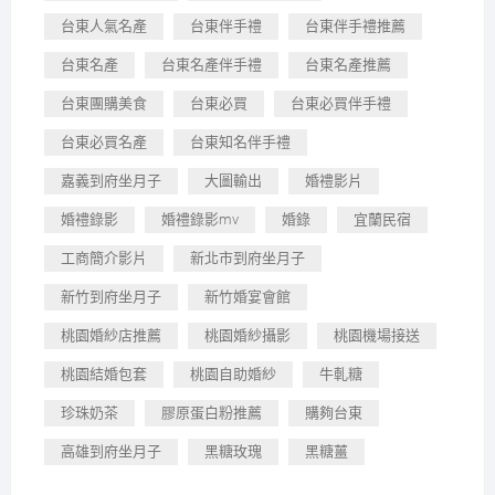
台東人氣名產
台東伴手禮
台東伴手禮推薦
台東名產
台東名產伴手禮
台東名產推薦
台東團購美食
台東必買
台東必買伴手禮
台東必買名產
台東知名伴手禮
嘉義到府坐月子
大圖輸出
婚禮影片
婚禮錄影
婚禮錄影mv
婚錄
宜蘭民宿
工商簡介影片
新北市到府坐月子
新竹到府坐月子
新竹婚宴會館
桃園婚紗店推薦
桃園婚紗攝影
桃園機場接送
桃園結婚包套
桃園自助婚紗
牛軋糖
珍珠奶茶
膠原蛋白粉推薦
購夠台東
高雄到府坐月子
黑糖玫瑰
黑糖薑