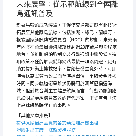
未來展望：從示範航線到全國離
島通訊普及
新臺馬輪的成功經驗，正促使交通部研擬將此技術
拓展至其他離島航線，包括澎湖、綠島、蘭嶼等。
根據國家通訊傳播委員會（NCC）的規劃，未來兩
年內將在台灣周邊海域新建超過20座離島與沿岸基
地台，並推動船舶強制安裝行動通訊中繼設備。這
項政策不僅能解決偏鄉網路最後一哩路問題，更有
助於提升海上搜救效率，當船隻發生意外時，可即
時傳送高畫質事故畫面至海巡單位，爭取黃金救援
時間。同步軌道衛星雖然仍將用於涵蓋極偏遠海
域，但對於台灣主要離島航線而言，行動通訊網路
已證明是更經濟且高效的替代方案，正式宣告「海
上高速網路時代」的來臨。
【其他文章推薦】
提供原廠最高品質的各式柴油
堆高機
出租
塑膠射出工廠
一條龍製造服務