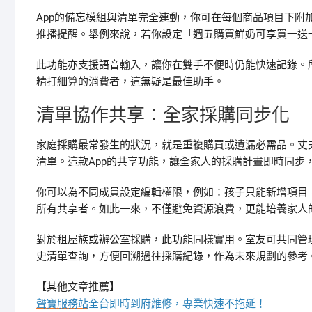
App的備忘模組與清單完全連動，你可在每個商品項目下附
推播提醒。舉例來說，若你設定「週五購買鮮奶可享買一送一
此功能亦支援語音輸入，讓你在雙手不便時仍能快速記錄。
精打細算的消費者，這無疑是最佳助手。
清單協作共享：全家採購同步化
家庭採購最常發生的狀況，就是重複購買或遺漏必需品。丈
清單。這款App的共享功能，讓全家人的採購計畫即時同步
你可以為不同成員設定編輯權限，例如：孩子只能新增項目
所有共享者。如此一來，不僅避免資源浪費，更能培養家人
對於租屋族或辦公室採購，此功能同樣實用。室友可共同管理
史清單查詢，方便回溯過往採購紀錄，作為未來規劃的參考
【其他文章推薦】
聲寶服務站
全台即時到府維修，專業快速不拖延！