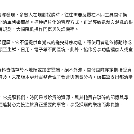
團隊發現，多數人在規劃採購時，往往需要反覆在不同工具間切換—
開清單列舉商品。這種碎片化的管理方式，正是導致遺漏與混亂的根
有規劃，大幅降低操作門檻與失誤機率。
圍極廣。它不僅提供直覺式的拖曳排序功能，讓使用者能依據動線或
類至生鮮、日用、電子等不同區塊。此外，協作分享功能讓家人或室
資料皆儲存於本地端或加密雲端，絕不外洩。開發團隊亦定期接受資
普及，未來版本更計畫整合電子發票與消費分析，讓每筆支出都清晰
。它提醒我們，時間是最珍貴的資源，與其耗費在瑣碎的記憶與尋
便能將心力投注於真正重要的事物，享受採購的樂趣而非負擔。