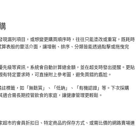
購
發現漏列項目，或想變更購買順序時，往往只能塗改或重寫，既耗時
試算表般的靈活介面，讓增刪、排序、分類皆能透過點擊或拖曳完
優先級等資訊。系統會自動計算總金額，並在超支時發出提醒。更貼
觀有特定要求時，可直接附上參考圖，避免買錯的尷尬。
備註標籤，如「無麩質」、「低鈉」、「有機認證」等。下次採購
其適合需長期控管飲食的家庭，讓健康管理更輕鬆。
家超市的會員折扣日、特定商品的保存方式、或需比價的網路賣場連