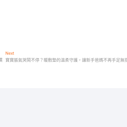
Next
Next
post:
慣
寶寶脹氣哭鬧不停？暖敷墊的溫柔守護，讓新手爸媽不再手足無