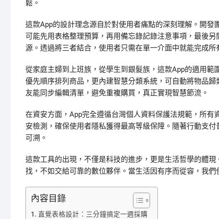
鬆。
這款App的設計理念源自於對使用者痛點的深刻理解。開發
可能先用表格整理預算，再用備忘錄記錄注意事項，最後另
源。透過將三者結合，使用者只需在單一介面中就能完成所
從家庭主婦到上班族，從學生到銀髮族，這款App的適用範
優先順序排列商品，更內建智慧分類系統，可自動將物品歸
友能同步編輯清單，避免重複購買，真正實現智慧節流。
在資安方面，App完全遵循台灣個人資料保護法規範，所有
安檢測，確保使用者隱私獲得最高等級保障。隨著行動支付
可溯。
這款工具的出現，不僅是科技的進步，更是生活哲學的體現
找，不如交給可靠的數位夥伴。當生活因有序而從容，我們
內容目錄
直覺表格設計：三分鐘搞定一週採購