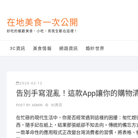
Skip
to
content
在地美食一次公開
好吃的餐廳美食、小吃、宵夜全都在這裡！
3C資訊
美食情報
網路資訊
婚紗世界
2026-02-12
告別手寫混亂！這款App讓你的購物
POST BY
ADMIN
3C資訊
在忙碌的現代生活中，你是否經常遇到這樣的困擾：匆忙趕
西，隨手記在紙上，結果那張紙卻不知去向。傳統的備忘方
一款革命性的應用程式正改變台灣消費者的習慣，將表格、