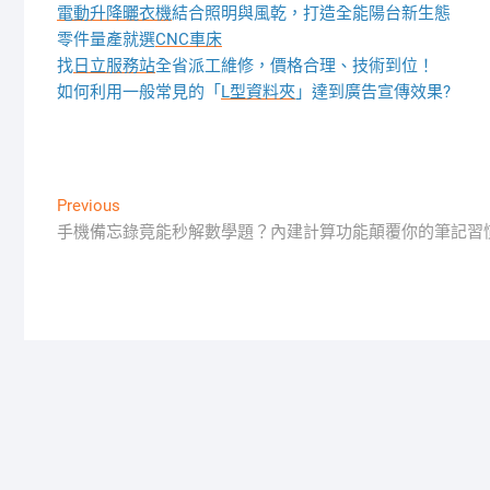
電動升降曬衣機
結合照明與風乾，打造全能陽台新生態
零件量產就選
CNC車床
找
日立服務站
全省派工維修，價格合理、技術到位！
如何利用一般常見的「
L型資料夾
」達到廣告宣傳效果?
文
Previous
Previous
post:
手機備忘錄竟能秒解數學題？內建計算功能顛覆你的筆記習
章
導
覽