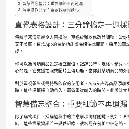
智慧備忘整合：重要細節不再遺漏
清單協作共享：全家採購同步化
直覺表格設計：三分鐘搞定一週採
傳統手寫清單最令人困擾的，莫過於難以修改與調整。當你
又不美觀。這款App的表格功能徹底解決此問題，採用如同
成。
你可以為每項商品設定獨立欄位，記錄品牌、規格、預算、
心的是，它支援拍照或圖片上傳功能，當你對某項商品的外
對於重視養生或需特殊飲食的使用者，App允許為商品添加
時，這些標籤將自動帶入，節省重複輸入的時間。此設計尤
智慧備忘整合：重要細節不再遺漏
除了購物項目，採購過程中的注意事項同樣關鍵。例如：某
結。這些零散資訊若未妥善記錄，很容易在匆忙中被忽略。