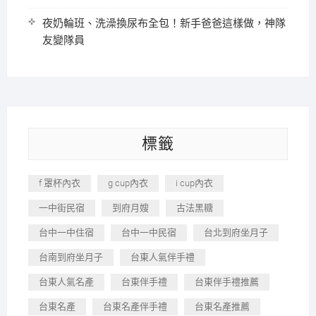
夜奶輪班、洗澡換尿布全包！新手爸爸這樣做，神隊
友變隊員
標籤
f 罩杯內衣
g cup內衣
i cup內衣
一中街民宿
到府月嫂
古法黑糖
台中一中住宿
台中一中民宿
台北到府坐月子
台南到府坐月子
台東人氣伴手禮
台東人氣名產
台東伴手禮
台東伴手禮推薦
台東名產
台東名產伴手禮
台東名產推薦