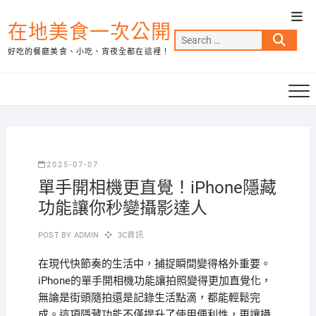
Skip
Top
to
在地美食一次公開
Men
Search
content
好吃的餐廳美食、小吃、宵夜全都在這裡！
…
2025-07-07
單手開相機更直覺！iPhone隱藏
功能讓你秒變攝影達人
POST BY
ADMIN
3C資訊
在現代快節奏的生活中，捕捉瞬間變得格外重要。
iPhone的單手開相機功能讓拍照變得更加直覺化，
無論是街頭隨拍還是記錄生活點滴，都能輕鬆完
成。這項隱藏功能不僅提升了使用便利性，更讓攝