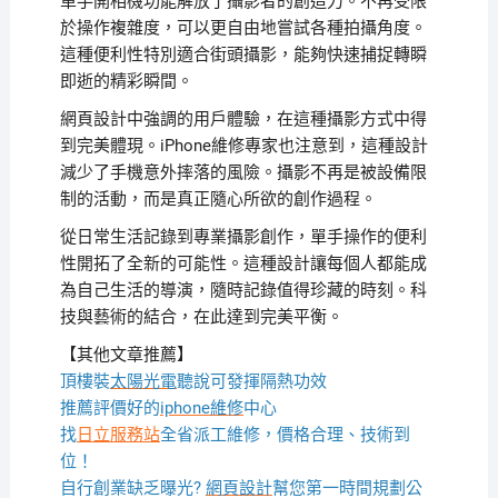
單手開相機功能解放了攝影者的創造力。不再受限
於操作複雜度，可以更自由地嘗試各種拍攝角度。
這種便利性特別適合街頭攝影，能夠快速捕捉轉瞬
即逝的精彩瞬間。
網頁設計中強調的用戶體驗，在這種攝影方式中得
到完美體現。iPhone維修專家也注意到，這種設計
減少了手機意外摔落的風險。攝影不再是被設備限
制的活動，而是真正隨心所欲的創作過程。
從日常生活記錄到專業攝影創作，單手操作的便利
性開拓了全新的可能性。這種設計讓每個人都能成
為自己生活的導演，隨時記錄值得珍藏的時刻。科
技與藝術的結合，在此達到完美平衡。
【其他文章推薦】
頂樓裝
太陽光電
聽說可發揮隔熱功效
推薦評價好的
iphone維修
中心
找
日立服務站
全省派工維修，價格合理、技術到
位！
自行創業缺乏曝光?
網頁設計
幫您第一時間規劃公