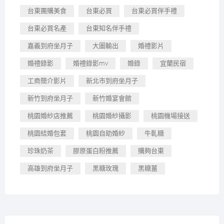
台東團購美食
台東必買
台東必買伴手禮
台東必買名產
台東知名伴手禮
嘉義到府坐月子
大圖輸出
婚禮影片
婚禮錄影
婚禮錄影mv
婚錄
宜蘭民宿
工商簡介影片
新北市到府坐月子
新竹到府坐月子
新竹婚宴會館
桃園婚紗店推薦
桃園婚紗攝影
桃園機場接送
桃園結婚包套
桃園自助婚紗
牛軋糖
珍珠奶茶
膠原蛋白粉推薦
購夠台東
高雄到府坐月子
黑糖玫瑰
黑糖薑