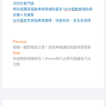
司的形象門面
想知道購買電動車哪裡補助最多?
台中電動車
補助資
訊懶人包彙整
台中搬家
免煩惱專業團隊、快速到府、安全有保障
文
Previous
Previous
post:
相機一鍵即開超方便！這款神器讓拍照變得更簡單
章
Next
Next
導
post:
快速開啟相機新招！iPhone用戶必學的隱藏技巧大
覽
公開