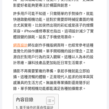
影愛好者能夠更專注於構圖與創意。
許多用戶可能不知道，只需簡單的手勢操作，就能
快速啟動相機功能。這對於需要即時捕捉畫面的場
合尤其實用，比如突然出現的彩虹或是孩子的燦爛
笑容。iPhone維修專家也指出，這項設計減少了實
體按鍵的損耗，延長了手機使用壽命。
網頁設計
師在創作手機版網頁時，也經常參考這種
直覺化的操作邏輯。單手開相機的設計理念，正是
源自於對用戶行為的深入觀察。這種以人為本的設
計思維，讓科技產品更加貼近日常生活需求。
攝影不再需要繁複的準備，拿起手機就能立即拍
攝。這種流暢的體驗，正是現代人追求的效率與質
感兼具的生活方式。無論是專業攝影還是隨手記
錄，單手開相機功能都能滿足各種拍攝需求。
內容目錄
單手操作的革命性設計