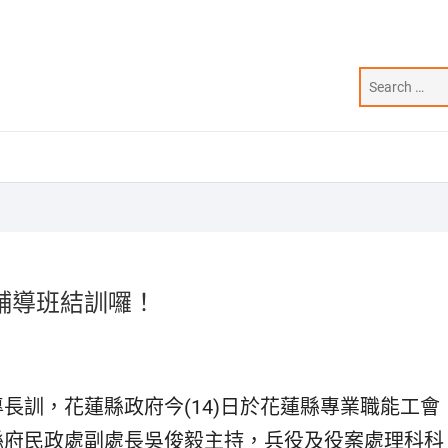
輔導班結訓囉！
長訓，花蓮縣政府今(14)日於花蓮縣專業職能工會
縣府民政處副處長吳俊毅主持，兵役及役案處理科科