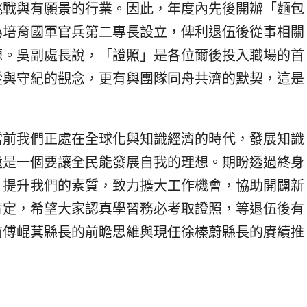
挑戰與有願景的行業。因此，年度內先後開辦「麵包
為培育國軍官兵第二專長設立，俾利退伍後從事相關
源。吳副處長說，「證照」是各位爾後投入職場的首
從與守紀的觀念，更有與團隊同舟共濟的默契，這是
當前我們正處在全球化與知識經濟的時代，發展知識
還是一個要讓全民能發展自我的理想。期盼透過終身
，提升我們的素質，致力擴大工作機會，協助開闢新
肯定，希望大家認真學習務必考取證照，等退伍後有
前傅崐萁縣長的前瞻思維與現任徐榛蔚縣長的賡續推