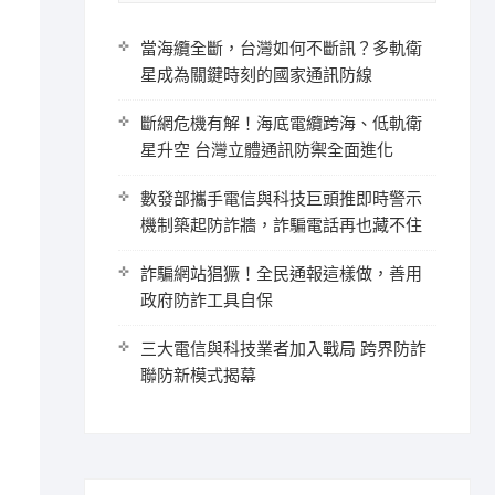
當海纜全斷，台灣如何不斷訊？多軌衛
星成為關鍵時刻的國家通訊防線
斷網危機有解！海底電纜跨海、低軌衛
星升空 台灣立體通訊防禦全面進化
數發部攜手電信與科技巨頭推即時警示
機制築起防詐牆，詐騙電話再也藏不住
詐騙網站猖獗！全民通報這樣做，善用
政府防詐工具自保
三大電信與科技業者加入戰局 跨界防詐
聯防新模式揭幕