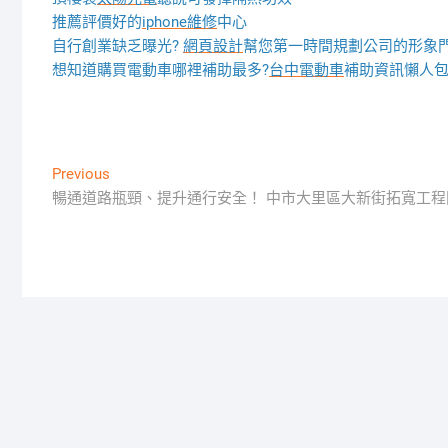
推薦評價好的
iphone維修
中心
自行創業缺乏曝光?
網頁設計
幫您第一時間規劃公司的形象
想知道購買電動車哪裡補助最多?
台中電動車
補助資訊懶人
文
Previous
Previous
post:
暢通道路瓶頸、提升通行安全！ 中市大里區大新街拓寬工程
章
導
覽