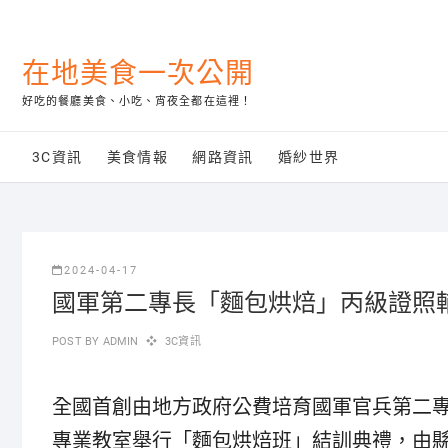
Skip
to
content
在地美食一次公開
好吃的餐廳美食、小吃、宵夜全都在這裡！
3C資訊
美食情報
網路資訊
婚紗世界
2024-04-17
國軍第二專長「麵包烘焙」丙級證照
POST BY
ADMIN
3C資訊
全國首創由地方政府公費培育國軍官兵第二專
專業教室舉行「麵包烘焙班」結訓典禮，由