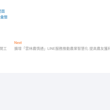
門面
包彙整
Next
Next
post:
開工
擴增「雲林農情通」LINE服務推動農業智慧化 提高農友獲