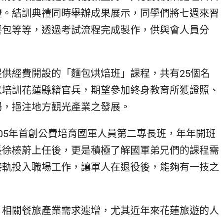
禮。結訓典禮同時舉辦成果展示，同學們將七週來習
餐包等等，透過考試流程完成製作，供與會人員分
供經費開設的「麵包烘焙班」課程，共有25個名
以培訓花蓮縣籍官兵，期望參加終身教育所獲證照、
場，挹注地方觀光產業之發展。
05年首創公費培育國軍人員第二專長班，年年開班
長徐榛蔚上任後，更是積極了解國軍弟兄們的課程需
接軌投入職場工作，讓軍人在退役後，能夠有一技之
，相關餐旅產業需求遽增，尤其近年來花蓮旅遊的人