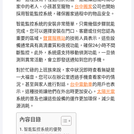
家中的老人、小孩甚至寵物。
台中搬家
公司也開始
採用智能監控系統，確保搬家過程中的物品安全。
智能監控系統的安裝非常簡單，只需幾個步驟就能
完成。您可以選擇安裝在門口、客廳或任何您認為
重要的區域。
聲寶服務站
的技術人員表示，這些設
備通常具有高清畫質和夜視功能，確保24小時不間
斷監控。此外，系統還支持移動偵測功能，一旦偵
測到異常活動，會立即發送通知到您的手機。
對於忙碌的上班族來說，家中狀況即時查看無疑是
一大福音。您可以在辦公室透過手機查看家中的情
況，甚至與家人進行對話。
台中電動車
的用戶也表
示，這種技術讓他們在外出時更加安心。
太陽光電
系統的普及也讓這些設備的運作更加環保，減少能
源消耗。
內容目錄
智能監控系統的優勢