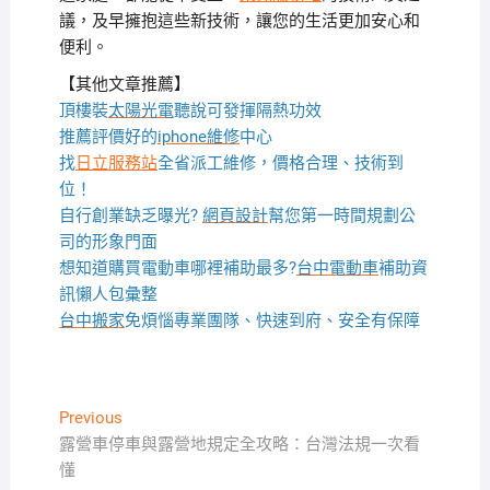
議，及早擁抱這些新技術，讓您的生活更加安心和
便利。
【其他文章推薦】
頂樓裝
太陽光電
聽說可發揮隔熱功效
推薦評價好的
iphone維修
中心
找
日立服務站
全省派工維修，價格合理、技術到
位！
自行創業缺乏曝光?
網頁設計
幫您第一時間規劃公
司的形象門面
想知道購買電動車哪裡補助最多?
台中電動車
補助資
訊懶人包彙整
台中搬家
免煩惱專業團隊、快速到府、安全有保障
文
Previous
Previous
post:
露營車停車與露營地規定全攻略：台灣法規一次看
章
懂