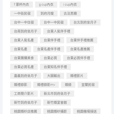
f 罩杯內衣
g cup內衣
i cup內衣
一中街民宿
到府月嫂
古法黑糖
台中一中住宿
台中一中民宿
台北到府坐月子
台南到府坐月子
台東人氣伴手禮
台東人氣名產
台東伴手禮
台東伴手禮推薦
台東名產
台東名產伴手禮
台東名產推薦
台東團購美食
台東必買
台東必買伴手禮
台東必買名產
台東知名伴手禮
嘉義到府坐月子
大圖輸出
婚禮影片
婚禮錄影
婚禮錄影mv
婚錄
宜蘭民宿
工商簡介影片
新北市到府坐月子
新竹到府坐月子
新竹婚宴會館
桃園婚紗店推薦
桃園婚紗攝影
桃園機場接送