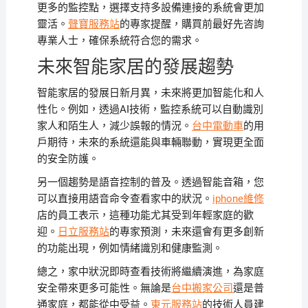
更多的監控點，選擇支持多設備連接的系統會更加
靈活。
聲寶服務站
的專家提醒，購買前最好先咨詢
專業人士，確保系統符合您的需求。
未來智能家居的發展趨勢
智能家居的發展日新月異，未來將更加智能化和人
性化。例如，透過AI技術，監控系統可以自動識別
家人和陌生人，減少誤報的情況。
台中電動車
的用
戶期待，未來的系統還能與車輛聯動，實現更全面
的安全防護。
另一個趨勢是語音控制的普及。透過智能音箱，您
可以直接用語音命令查看家中的狀況。
iphone維修
店的員工表示，這種功能尤其受到年輕家庭的歡
迎。
日立服務站
的專家預測，未來還會有更多創新
的功能出現，例如情緒識別和健康監測。
總之，家中狀況即時查看技術將繼續演進，為家庭
安全帶來更多可能性。無論是
台中搬家公司
還是普
通家庭，都能從中受益。
東元服務站
的技術人員建