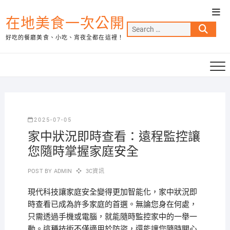
Skip
Top
to
在地美食一次公開
Men
Search
content
好吃的餐廳美食、小吃、宵夜全都在這裡！
…
2025-07-05
家中狀況即時查看：遠程監控讓
您隨時掌握家庭安全
POST BY
ADMIN
3C資訊
現代科技讓家庭安全變得更加智能化，家中狀況即
時查看已成為許多家庭的首選。無論您身在何處，
只需透過手機或電腦，就能隨時監控家中的一舉一
動。這種技術不僅適用於防盜，還能讓您隨時關心