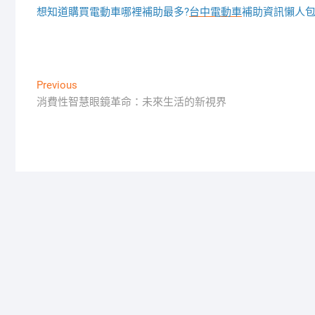
想知道購買電動車哪裡補助最多?
台中電動車
補助資訊懶人
文
Previous
Previous
post:
消費性智慧眼鏡革命：未來生活的新視界
章
導
覽