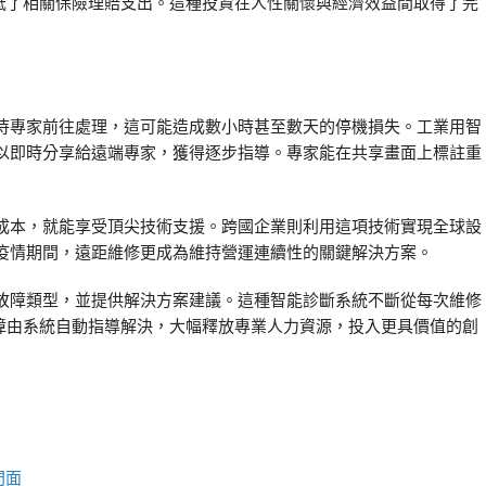
降低了相關保險理賠支出。這種投資在人性關懷與經濟效益間取得了完
待專家前往處理，這可能造成數小時甚至數天的停機損失。工業用智
以即時分享給遠端專家，獲得逐步指導。專家能在共享畫面上標註重
成本，就能享受頂尖技術支援。跨國企業則利用這項技術實現全球設
疫情期間，遠距維修更成為維持營運連續性的關鍵解決方案。
故障類型，並提供解決方案建議。這種智能診斷系統不斷從每次維修
故障由系統自動指導解決，大幅釋放專業人力資源，投入更具價值的創
門面