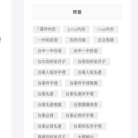
標籤
f 罩杯內衣
g cup內衣
i cup內衣
優
一中街民宿
到府月嫂
古法黑糖
台中一中住宿
台中一中民宿
台北到府坐月子
台南到府坐月子
台東人氣伴手禮
台東人氣名產
台東伴手禮
台東伴手禮推薦
台東名產
台東名產伴手禮
台東名產推薦
台東團購美食
台東必買
台東必買伴手禮
台東必買名產
台東知名伴手禮
嘉義到府坐月子
大圖輸出