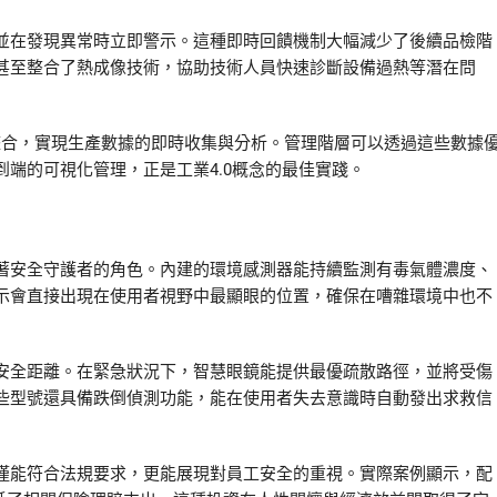
並在發現異常時立即警示。這種即時回饋機制大幅減少了後續品檢階
甚至整合了熱成像技術，協助技術人員快速診斷設備過熱等潛在問
台整合，實現生產數據的即時收集與分析。管理階層可以透過這些數據
端的可視化管理，正是工業4.0概念的最佳實踐。
著安全守護者的角色。內建的環境感測器能持續監測有毒氣體濃度、
示會直接出現在使用者視野中最顯眼的位置，確保在嘈雜環境中也不
安全距離。在緊急狀況下，智慧眼鏡能提供最優疏散路徑，並將受傷
些型號還具備跌倒偵測功能，能在使用者失去意識時自動發出求救信
僅能符合法規要求，更能展現對員工安全的重視。實際案例顯示，配