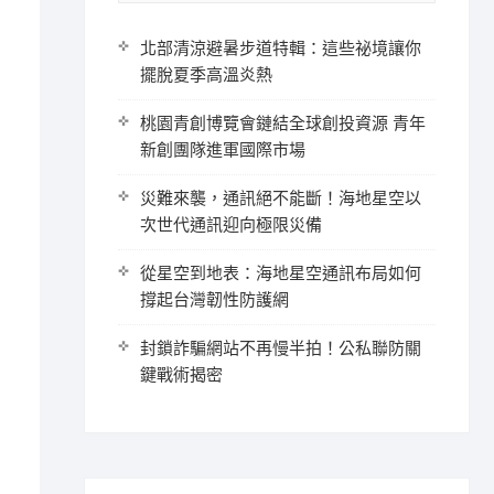
北部清涼避暑步道特輯：這些祕境讓你
擺脫夏季高溫炎熱
桃園青創博覽會鏈結全球創投資源 青年
新創團隊進軍國際市場
災難來襲，通訊絕不能斷！海地星空以
次世代通訊迎向極限災備
從星空到地表：海地星空通訊布局如何
撐起台灣韌性防護網
封鎖詐騙網站不再慢半拍！公私聯防關
鍵戰術揭密