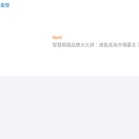
包彙整
Next
Next
post:
智慧眼鏡品牌大比拼：誰能成為市場霸主