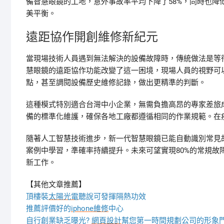
備智慧眼鏡的工地，意外事故率平均下降了58%，同時也
美平衡。
遠距協作開創維修新紀元
當現場技術人員遇到無法解決的設備故障時，傳統做法是等
慧眼鏡的遠距協作功能改變了這一困境，現場人員的視野可
點，甚至調閱設備歷史維修記錄，做出更精準的判斷。
這種模式特別適合台灣中小企業，無需負擔高昂的專家差旅
備的標準化維護，確保各地工廠都遵循相同的作業規範。在
隨著人工智慧技術進步，新一代智慧眼鏡已能自動識別常見
案例中學習，準確率持續提升。未來可望實現80%的常規
新工作。
【其他文章推薦】
頂樓裝
太陽光電
聽說可發揮隔熱功效
推薦評價好的
iphone維修
中心
自行創業缺乏曝光?
網頁設計
幫您第一時間規劃公司的形象