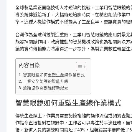
全球製造業正面臨技術人才短缺的挑戰，工業用智慧眼鏡的
導系統傳遞給新手，大幅縮短培訓時間。在精密組裝作業中
準。這種人機協作模式不僅提高了生產良率，更讓寶貴的經
台灣作為全球科技製造重鎮，工業用智慧眼鏡的應用前景尤
能發揮關鍵作用。政府推動的智慧機械政策也為相關解決方
鏡的實時傳輸能力將獲得進一步提升，為製造業數位轉型注
內容目錄
智慧眼鏡如何重塑生產線作業模式
工業安全防護的智能升級
遠距協作開創維修新紀元
智慧眼鏡如何重塑生產線作業模式
傳統生產線上，作業員需要記憶複雜的操作流程或頻繁查閱
作指令直接投射在視野中，工作者可以專注於手邊任務，無
後，新進人員的訓練時間縮短了40%，組裝錯誤率更降低了6