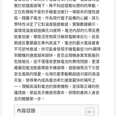
置於前擋風玻璃下，殊不知這個看似便利的舉動，
正在對價格不斐的手機電池進行一場致命的慢性謀
殺。鋰離子電池，作為現代電子設備的心臟，其化
學特性決定了它對溫度極度敏感。實驗數據顯示，
當環境溫度超過攝氏35度時，電池內部的化學反應
就會加速，導致活性物質分解與電解液劣化。若長
期或反覆暴露在車內高溫下，電池的最大電容量會
不可逆地衰減，你可能會發現手機電量從100%驟降
到關機的速度越來越快，甚至出現機身異常膨脹的
危險徵兆。這不僅僅是更換電池的費用問題，更潛
藏著因電池膨脹導致手機損壞，或極端情況下引發
安全風險的隱憂。台灣的夏季動輒超過35度的高溫
天氣，使得車內成為電池老化速度最快的場所之
一。理解高溫對電池的損害機制，並採取正確的防
護措施，是延長手機使用壽命、保障財產與人身安
全的關鍵第一步。
內容目錄