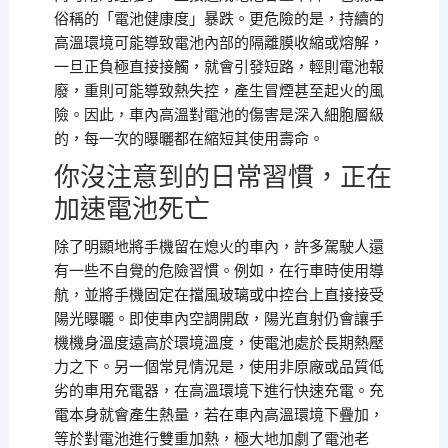
俗稱的「電池健康度」暴跌。更危險的是，持續的
高溫環境可能導致電池內部的隔離膜收縮或熔解，
一旦正負極直接接觸，就會引發短路，輕則電池報
廢，重則可能導致熱失控，產生冒煙甚至起火的風
險。因此，車內高溫對電池的傷害是深入細胞層級
的，每一次的曝曬都在縮短其使用壽命。
你沒注意到的日常習慣，正在
加速電池死亡
除了明顯地將手機留在熄火的車內，許多駕駛人還
有一些不自覺的危險習慣。例如，在行車時使用導
航，並將手機固定在擋風玻璃或中控台上直接接受
陽光曝曬。即使車內空調開啟，陽光直射仍會讓手
機機身溫度遠高於環境溫度，使電池處於長期熱壓
力之下。另一個常見情況是，使用非原廠或品質低
劣的車用充電器，在高溫環境下進行快速充電。充
電本身就會產生熱量，若在車內高溫環境下疊加，
等於對電池進行雙重加熱，極大地加劇了電池老