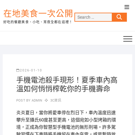
Skip
Top
to
在地美食一次公開
Men
Search
content
好吃的餐廳美食、小吃、宵夜全都在這裡！
…
2026-01-10
手機電池殺手現形！夏季車內高
溫如何悄悄榨乾你的手機壽命
POST BY
ADMIN
3C資訊
炎炎夏日，當你將愛車停在烈日下，車內溫度迅速
攀升至攝氏60度甚至更高，這個宛如小型烤箱的環
境，正成為你智慧型手機電池的無形刑場。許多駕
駛習慣在下車時將手機留在車內充電，或是暫時放