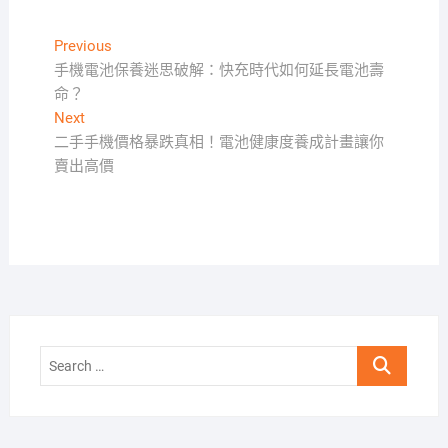
文
Previous
Previous
post:
手機電池保養迷思破解：快充時代如何延長電池壽
章
命？
導
Next
Next
覽
post:
二手手機價格暴跌真相！電池健康度養成計畫讓你
賣出高價
Search
…