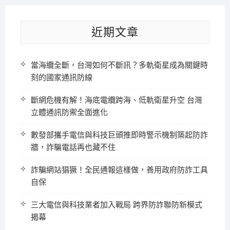
近期文章
當海纜全斷，台灣如何不斷訊？多軌衛星成為關鍵時
刻的國家通訊防線
斷網危機有解！海底電纜跨海、低軌衛星升空 台灣
立體通訊防禦全面進化
數發部攜手電信與科技巨頭推即時警示機制築起防詐
牆，詐騙電話再也藏不住
詐騙網站猖獗！全民通報這樣做，善用政府防詐工具
自保
三大電信與科技業者加入戰局 跨界防詐聯防新模式
揭幕