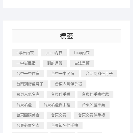
標籤
f 罩杯內衣
g cup內衣
i cup內衣
一中街民宿
到府月嫂
古法黑糖
台中一中住宿
台中一中民宿
台北到府坐月子
台南到府坐月子
台東人氣伴手禮
台東人氣名產
台東伴手禮
台東伴手禮推薦
台東名產
台東名產伴手禮
台東名產推薦
台東團購美食
台東必買
台東必買伴手禮
台東必買名產
台東知名伴手禮