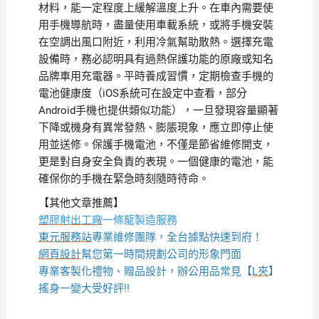
材料，能一定程度上緩解溫度上升。在車內需要使
用手機導航時，盡量使用車載系統，或將手機安裝
在空調出風口附近，利用冷氣幫助散熱。選擇充電
設備時，務必認明具有過熱保護功能的原廠或知名
品牌車用充電器。平時養成習慣，定期檢查手機的
電池健康度（iOS系統可在設定中查看，部分
Android手機也提供類似功能），一旦發現容量顯著
下降或機身有異常發熱、膨脹現象，應立即停止使
用並送修。保護手機電池，不僅是節省維修開支，
更是對自身安全負責的表現。一個健康的電池，能
確保你的手機在緊急時刻隨時待命。
【其他文章推薦】
塑膠射出工廠
一條龍製造服務
東元服務站
專業維修團隊，全台據點快速到府！
網頁設計
幫您第一時間規劃公司的形象門面
專業客製化禮物、贈品設計，辦公用品常見【
L夾
】
搖身一變大受好評!!