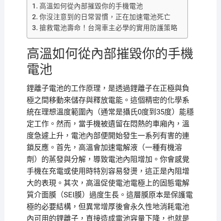
高溫如何從內部摧毀你的手機電池
你沒注意到的日常習慣，正在加速電池死亡
搶救電池壽命！台灣車主必學的實用防護策略
高溫如何從內部摧毀你的手機
電池
鋰離子電池的工作原理，是透過鋰離子在正極與負
極之間移動來儲存與釋放電能。這個精密的化學系
統在理想溫度範圍內（通常是攝氏0度到35度）能穩
定工作。然而，當手機被遺留在悶熱的車廂內，溫
度急遽上升，電池內部便開始發生一系列有害的連
鎖反應。首先，高溫會加速電解液（一種有機溶
劑）的蒸發與分解，導致電池內阻增加。你會感覺
手機在充電或使用時特別容易發燙，這正是內阻增
大的表現。其次，高溫促使電池電極上的固態電解
質介面膜（SEI膜）過度生長。這層膜原本是保護電
極的必要結構，但異常增厚後會永久性地消耗電池
內可用的鋰離子，直接造成電池容量下降，也就是