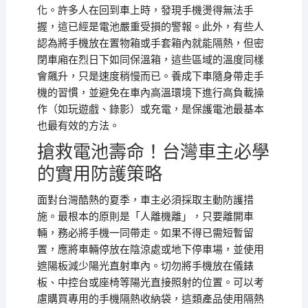
化。許多人在回到車上時，發現手機燙得無法手
握，這已經是電池嚴重受損的警報。此外，有些人
認為將手機放在置物箱或手套箱內就能隔熱，但密
閉車廂在烈日下如同保溫箱，這些區域的溫度同樣
會飆升，只是速度稍慢而已。養成下車隨身帶走手
機的習慣，並避免在車內高溫環境下進行高負載操
作（如玩遊戲、錄影）或充電，是保護電池最基本
也最有效的方法。
搶救電池壽命！台灣車主必學
的實用防護策略
面對台灣酷熱的夏季，車主必須採取主動防護措
施。最根本的原則是「人離機離」，只要離開車
輛，務必將手機一同帶走。如果不得已需短暫留
置，應將車輛停放在陰涼處或地下停車場，並使用
遮陽板減少陽光直射車內。切勿將手機放在儀錶
板、中控台或座椅等陽光直接照射的位置。可以考
慮購買專用的手機隔熱收納袋，這類產品使用隔熱