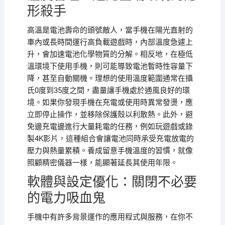
形殺手
高溫是電池壽命的頭號敵人，當手機在陽光直射的
車內或長時間運行高負載遊戲時，內部溫度急遽上
升，會加速電池化學物質的分解。相反地，在極低
溫環境下使用手機，則可能導致電池暫時性容量下
降，甚至自動關機。理想的使用溫度範圍通常在攝
氏0度到35度之間，盡量讓手機處於通風良好的環
境。如果你發現手機在充電或使用時異常發燙，應
立即停止操作，並移除保護殼以利散熱。此外，避
免邊充電邊進行大量耗電的任務，例如玩遊戲或錄
製4K影片，這種組合會讓電池同時承受充電放電的
壓力與熱量累積。養成留意手機溫度的習慣，就像
照顧精密儀器一樣，能顯著延長其使用年限。
軟體與設定優化：關閉不必要
的電力吸血鬼
手機中有許多背景運作的應用程式與服務，在你不