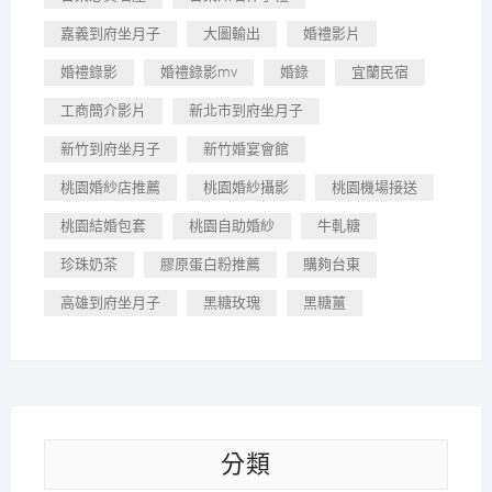
嘉義到府坐月子
大圖輸出
婚禮影片
婚禮錄影
婚禮錄影mv
婚錄
宜蘭民宿
工商簡介影片
新北市到府坐月子
新竹到府坐月子
新竹婚宴會館
桃園婚紗店推薦
桃園婚紗攝影
桃園機場接送
桃園結婚包套
桃園自助婚紗
牛軋糖
珍珠奶茶
膠原蛋白粉推薦
購夠台東
高雄到府坐月子
黑糖玫瑰
黑糖薑
分類