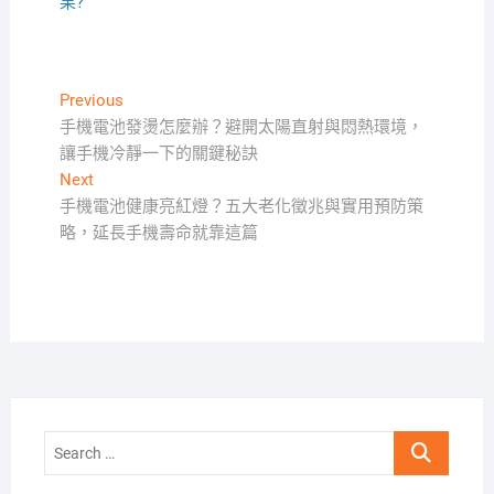
果?
文
Previous
Previous
post:
手機電池發燙怎麼辦？避開太陽直射與悶熱環境，
章
讓手機冷靜一下的關鍵秘訣
導
Next
Next
覽
post:
手機電池健康亮紅燈？五大老化徵兆與實用預防策
略，延長手機壽命就靠這篇
Search
…