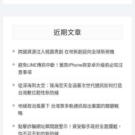
近期文章
跨國資源注入桃園青創 在地新創迎向全球新商機
避免LINE傳訊中斷！舊款iPhone與安卓升級前必知注
意事項
從深海到太空：陸海空天全涵蓋次世代通訊如何打造
台灣數位韌性新防線
地緣政治風暴下 台灣靠多軌通訊殺出重圍的關鍵戰
略
點擊詐騙網址瞬間跳警示！資安聯手政府全面攔截，
你不可不知的新防線