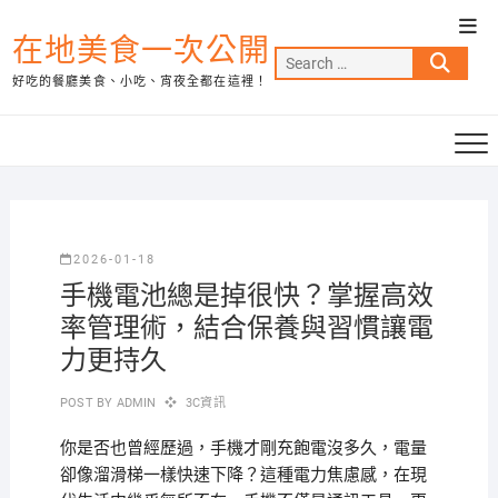
Skip
Top
to
在地美食一次公開
Men
Search
content
好吃的餐廳美食、小吃、宵夜全都在這裡！
…
2026-01-18
手機電池總是掉很快？掌握高效
率管理術，結合保養與習慣讓電
力更持久
POST BY
ADMIN
3C資訊
你是否也曾經歷過，手機才剛充飽電沒多久，電量
卻像溜滑梯一樣快速下降？這種電力焦慮感，在現