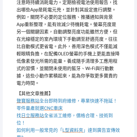
注意時持續消耗電力。定期檢視電池使用報告，找
出哪些App是耗電元兇，並針對其設定進行調整。
例如，關閉不必要的定位服務、推播通知與背景
App重新整理，能有效減少待機耗電。螢幕亮度是
另一個關鍵因素，自動調整亮度功能雖然方便，但
在光線穩定的室內環境下手動調至舒適亮度，往往
比自動模式更省電。此外，善用深色模式不僅能減
輕眼睛負擔，在配備OLED螢幕的手機上更能直接降
低像素發光所需的能量。養成隨手清理多工應用程
式的習慣，並關閉未使用的藍牙、Wi-Fi與行動數
據，這些小動作累積起來，能為你爭取更多寶貴的
電力時間。
【其他文章推薦】
聲寶服務站
全台即時到府維修，專業快速不拖延！
零件量產就選
CNC車床
找
日立服務站
全省派工維修，價格合理、技術到
位！
如何利用一般常見的「
L型資料夾
」達到廣告宣傳效