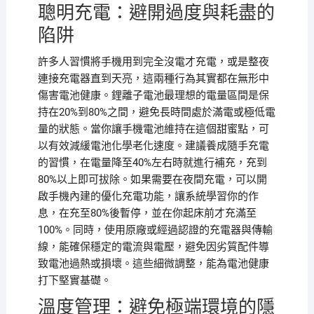
聰明充電：避開過度與耗盡的
陷阱
許多人習慣將手機用到完全沒電才充電，或是整夜
連接充電器直到天亮，這兩種行為其實都在無形中
傷害電池健康。鋰離子電池最理想的電量區間是保
持在20%到80%之間，避免長時間處於滿電或極低電
量的狀態。當你讓手機電池維持在這個甜蜜點，可
以有效減緩電池化學老化速度。建議養成隨手充電
的習慣，在電量降至40%左右時就進行補充，充到
80%以上即可拔除。如果需要在夜間充電，可以開
啟手機內建的優化充電功能，讓系統學習你的作
息，在充至80%後暫停，並在你起床前才充滿至
100%。同時，使用原廠或經過認證的充電器與傳輸
線，能確保穩定的電流與電壓，避免因劣質配件導
致電池過熱或損壞。這些細微調整，能為電池健康
打下堅實基礎。
溫度管理：避免極端環境的隱