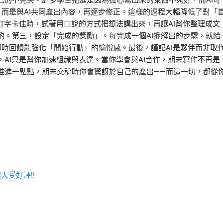
己的不完美。許多學生拖延是因為擔心寫出來的東西不夠好，而AI可
而是與AI共同產出內容，再逐步修正。這樣的過程大幅降低了對「
打字卡住時，試著用口說的方式把想法講出來，再讓AI幫你整理成文
酌。第三，設定「完成的獎勵」。每完成一個AI拆解出的步驟，就給
時回饋能強化「開始行動」的愉悅感。最後，謹記AI是夥伴而非取
AI只是幫你加速組織與表達。當你學會與AI合作，期末寫作不再是
推進一點點，期末交稿時你會驚訝於自己的產出——而這一切，都從
大受好評!!