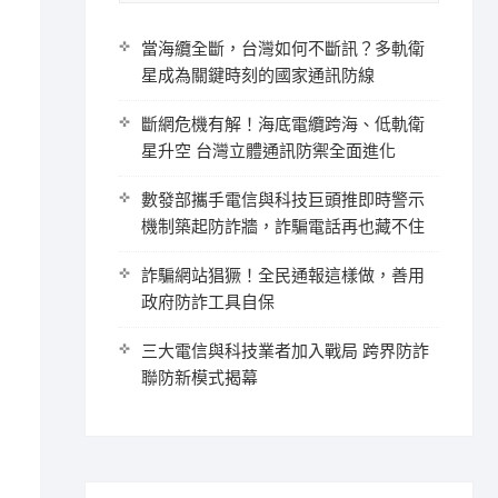
當海纜全斷，台灣如何不斷訊？多軌衛
星成為關鍵時刻的國家通訊防線
斷網危機有解！海底電纜跨海、低軌衛
星升空 台灣立體通訊防禦全面進化
數發部攜手電信與科技巨頭推即時警示
機制築起防詐牆，詐騙電話再也藏不住
詐騙網站猖獗！全民通報這樣做，善用
政府防詐工具自保
三大電信與科技業者加入戰局 跨界防詐
聯防新模式揭幕