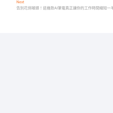
Next
Next
post:
告別花俏噱頭！這幾款AI筆電真正讓你的工作時間縮短一