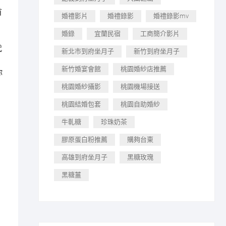
首
婚禮影片
婚禮錄影
婚禮錄影mv
婚錄
宜蘭民宿
工商簡介影片
代
新北市到府坐月子
新竹到府坐月子
新竹婚宴會館
桃園婚紗店推薦
你
桃園婚紗攝影
桃園機場接送
桃園結婚包套
桃園自助婚紗
牛軋糖
珍珠奶茶
膠原蛋白粉推薦
購夠台東
高雄到府坐月子
黑糖玫瑰
黑糖薑