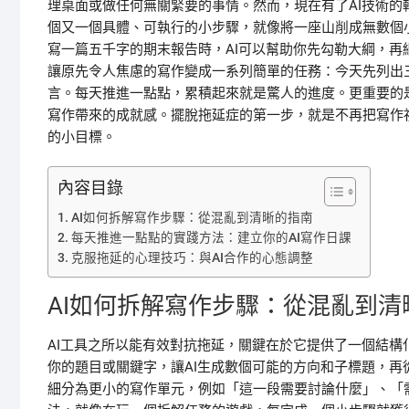
理桌面或做任何無關緊要的事情。然而，現在有了AI技術的
個又一個具體、可執行的小步驟，就像將一座山削成無數個
寫一篇五千字的期末報告時，AI可以幫助你先勾勒大綱，
讓原先令人焦慮的寫作變成一系列簡單的任務：今天先列出
言。每天推進一點點，累積起來就是驚人的進度。更重要的
寫作帶來的成就感。擺脫拖延症的第一步，就是不再把寫作
的小目標。
內容目錄
AI如何拆解寫作步驟：從混亂到清晰的指南
每天推進一點點的實踐方法：建立你的AI寫作日課
克服拖延的心理技巧：與AI合作的心態調整
AI如何拆解寫作步驟：從混亂到清
AI工具之所以能有效對抗拖延，關鍵在於它提供了一個結構
你的題目或關鍵字，讓AI生成數個可能的方向和子標題，再
細分為更小的寫作單元，例如「這一段需要討論什麼」、「