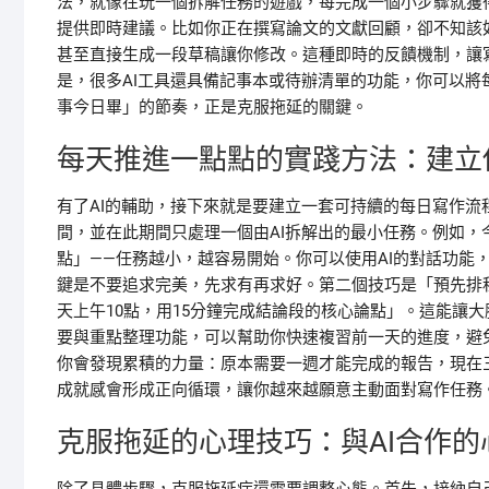
法，就像在玩一個拆解任務的遊戲，每完成一個小步驟就獲
提供即時建議。比如你正在撰寫論文的文獻回顧，卻不知該
甚至直接生成一段草稿讓你修改。這種即時的反饋機制，讓
是，很多AI工具還具備記事本或待辦清單的功能，你可以將
事今日畢」的節奏，正是克服拖延的關鍵。
每天推進一點點的實踐方法：建立
有了AI的輔助，接下來就是要建立一套可持續的每日寫作流
間，並在此期間只處理一個由AI拆解出的最小任務。例如，
點」——任務越小，越容易開始。你可以使用AI的對話功能
鍵是不要追求完美，先求有再求好。第二個技巧是「預先排
天上午10點，用15分鐘完成結論段的核心論點」。這能讓
要與重點整理功能，可以幫助你快速複習前一天的進度，避
你會發現累積的力量：原本需要一週才能完成的報告，現在
成就感會形成正向循環，讓你越來越願意主動面對寫作任務
克服拖延的心理技巧：與AI合作的