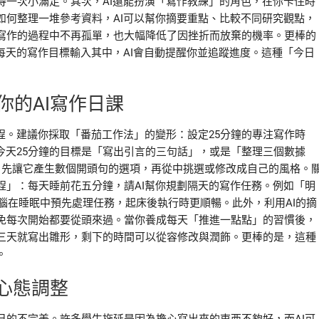
得一次小滿足。其次，AI還能扮演「寫作教練」的角色，在你卡住時
如何整理一堆參考資料，AI可以幫你摘要重點、比較不同研究觀點，
寫作的過程中不再孤單，也大幅降低了因挫折而放棄的機率。更棒的
每天的寫作目標輸入其中，AI會自動提醒你並追蹤進度。這種「今日
你的AI寫作日課
程。建議你採取「番茄工作法」的變形：設定25分鐘的專注寫作時
今天25分鐘的目標是「寫出引言的三句話」，或是「整理三個數據
，先讓它產生數個開頭句的選項，再從中挑選或修改成自己的風格。
程」：每天睡前花五分鐘，請AI幫你規劃隔天的寫作任務。例如「明
大腦在睡眠中預先處理任務，起床後執行時更順暢。此外，利用AI的摘
免每次開始都要從頭來過。當你養成每天「推進一點點」的習慣後，
三天就寫出雛形，剩下的時間可以從容修改與潤飾。更棒的是，這種
。
心態調整