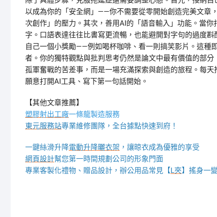
除了具體步驟，克服拖延症還需要調整心態。首先，接納自
以成為你的「安全網」——你不需要從零開始創造完美文章，
次創作」的壓力。其次，善用AI的「語音輸入」功能。當你
字。口語表達往往比書寫更流暢，也能避開對字句的過度斟
自己一個小獎勵——例如喝杯咖啡、看一則搞笑影片。這種即
者。你的獨特觀點與批判思考仍然是論文中最有價值的部分，
孤軍奮戰的苦差事，而是一場充滿探索與創造的旅程。每天
願意打開AI工具、寫下第一句話開始。
【其他文章推薦】
塑膠射出工廠
一條龍製造服務
東元服務站
專業維修團隊，全台據點快速到府！
一鍵絲滑升降
電動升降曬衣架
，讓晾衣成為優雅的享受
網頁設計
幫您第一時間規劃公司的形象門面
專業客製化禮物、贈品設計，辦公用品常見【
L夾
】搖身一變