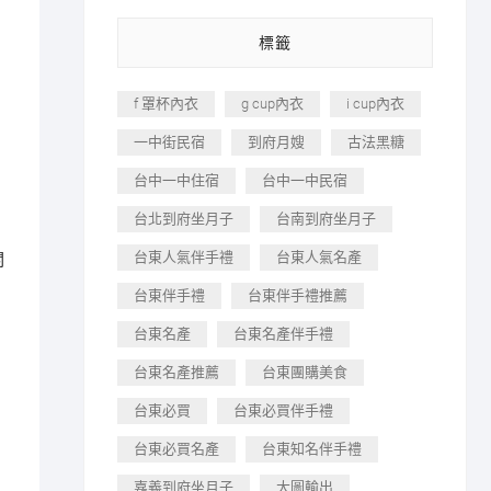
標籤
f 罩杯內衣
g cup內衣
i cup內衣
一中街民宿
到府月嫂
古法黑糖
台中一中住宿
台中一中民宿
台北到府坐月子
台南到府坐月子
台東人氣伴手禮
台東人氣名產
關
台東伴手禮
台東伴手禮推薦
台東名產
台東名產伴手禮
台東名產推薦
台東團購美食
台東必買
台東必買伴手禮
台東必買名產
台東知名伴手禮
嘉義到府坐月子
大圖輸出