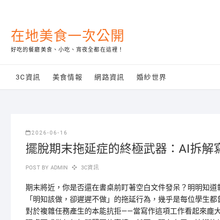
Skip
to
content
在地美食一次公開
好吃的餐廳美食、小吃、宵夜全都在這裡！
3C資訊
美食情報
網路資訊
婚紗世界
2026-06-16
擺脫期末拖延症的終極武器：AI拆解
POST BY
ADMIN
3C資訊
期末將近，你是否還在書桌前盯著空白文件發呆？明明知道
「明知該做，卻遲遲不做」的拖延行為，幾乎是每位學生都
對於複雜任務產生的本能抗拒——當寫作這項工作看起來龐