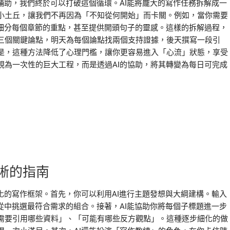
輔助，我們終於可以打破這個循環。AI能將龐大的寫作任務拆解成一
小土丘，讓我們不再因為「不知從何開始」而卡關。例如，當你需要
再細分每個章節的重點，甚至提供開頭句子的靈感。這樣的拆解過程，
三個關鍵論點，明天為每個論點找兩個支持證據，後天撰寫一段引
是，這種方法降低了心理門檻，讓你更容易進入「心流」狀態，享受
視為一次性的巨大工程，而是透過AI的協助，將其轉變為每日可完成
晰的指南
化的寫作框架。首先，你可以利用AI進行主題發想與大綱建構。輸入
從中挑選最符合需求的組合。接著，AI能協助你將每個子標題進一步
需要引用哪些資料」、「可能有哪些反方觀點」。這種逐步細化的做