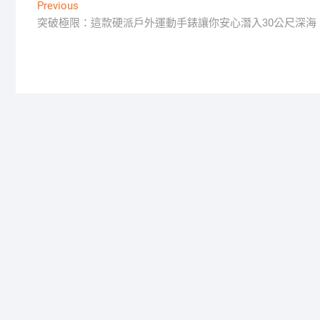
文
Previous
Previous
post:
突破極限：這款硬派戶外運動手錶讓你安心潛入30公尺深海
章
導
覽