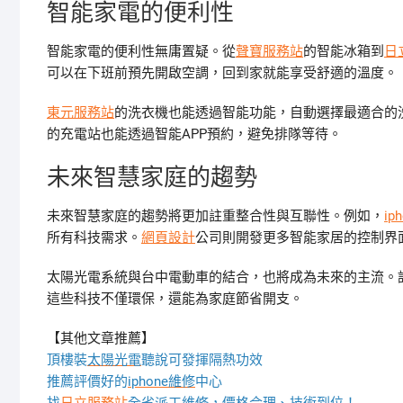
智能家電的便利性
智能家電的便利性無庸置疑。從
聲寶服務站
的智能冰箱到
日
可以在下班前預先開啟空調，回到家就能享受舒適的溫度。
東元服務站
的洗衣機也能透過智能功能，自動選擇最適合的
的充電站也能透過智能APP預約，避免排隊等待。
未來智慧家庭的趨勢
未來智慧家庭的趨勢將更加註重整合性與互聯性。例如，
ip
所有科技需求。
網頁設計
公司則開發更多智能家居的控制界
太陽光電系統與台中電動車的結合，也將成為未來的主流。
這些科技不僅環保，還能為家庭節省開支。
【其他文章推薦】
頂樓裝
太陽光電
聽說可發揮隔熱功效
推薦評價好的
iphone維修
中心