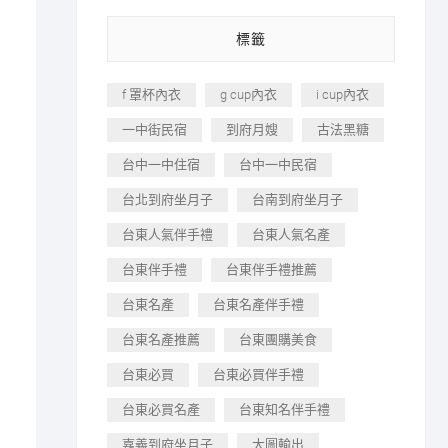
標籤
f 罩杯內衣
g cup內衣
i cup內衣
一中街民宿
到府月嫂
古法黑糖
台中一中住宿
台中一中民宿
台北到府坐月子
台南到府坐月子
台東人氣伴手禮
台東人氣名產
台東伴手禮
台東伴手禮推薦
台東名產
台東名產伴手禮
台東名產推薦
台東團購美食
台東必買
台東必買伴手禮
台東必買名產
台東知名伴手禮
嘉義到府坐月子
大圖輸出