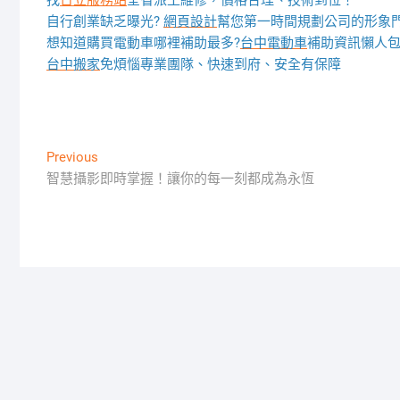
找
日立服務站
全省派工維修，價格合理、技術到位！
自行創業缺乏曝光?
網頁設計
幫您第一時間規劃公司的形象
想知道購買電動車哪裡補助最多?
台中電動車
補助資訊懶人
台中搬家
免煩惱專業團隊、快速到府、安全有保障
文
Previous
Previous
post:
智慧攝影即時掌握！讓你的每一刻都成為永恆
章
導
覽