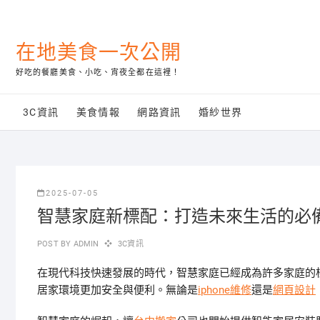
Skip
to
content
在地美食一次公開
好吃的餐廳美食、小吃、宵夜全都在這裡！
3C資訊
美食情報
網路資訊
婚紗世界
2025-07-05
智慧家庭新標配：打造未來生活的必
POST BY
ADMIN
3C資訊
在現代科技快速發展的時代，智慧家庭已經成為許多家庭的
居家環境更加安全與便利。無論是
iphone維修
還是
網頁設計