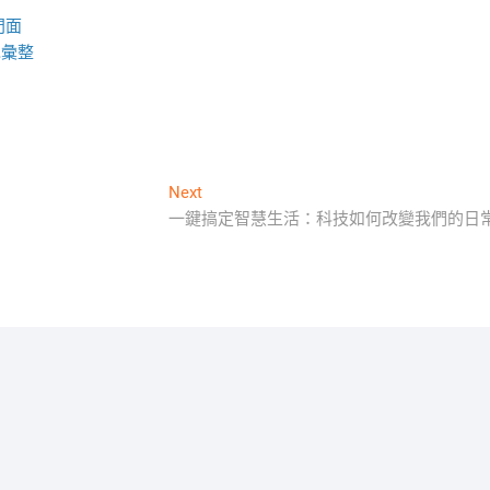
門面
包彙整
Next
Next
post:
一鍵搞定智慧生活：科技如何改變我們的日