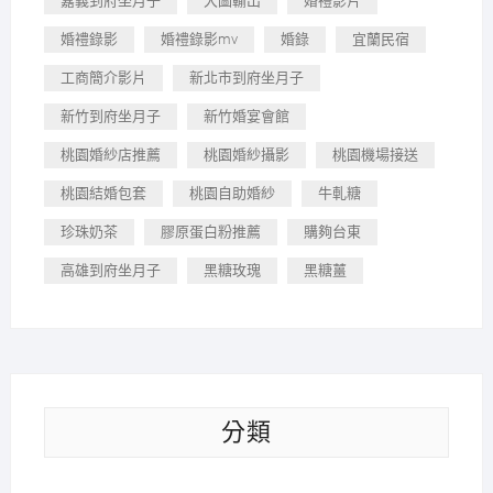
嘉義到府坐月子
大圖輸出
婚禮影片
婚禮錄影
婚禮錄影mv
婚錄
宜蘭民宿
工商簡介影片
新北市到府坐月子
新竹到府坐月子
新竹婚宴會館
桃園婚紗店推薦
桃園婚紗攝影
桃園機場接送
桃園結婚包套
桃園自助婚紗
牛軋糖
珍珠奶茶
膠原蛋白粉推薦
購夠台東
高雄到府坐月子
黑糖玫瑰
黑糖薑
分類