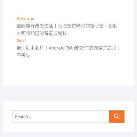
文
Previous
Previous
post:
畫圈搜尋改變生活！台灣數位轉型的新引擎，每個
章
人都該知道的智能搜秘技
導
Next
Next
覽
post:
告別紙本名片！Android 新功能讓你的聯絡方式永
不丟失
Search
…