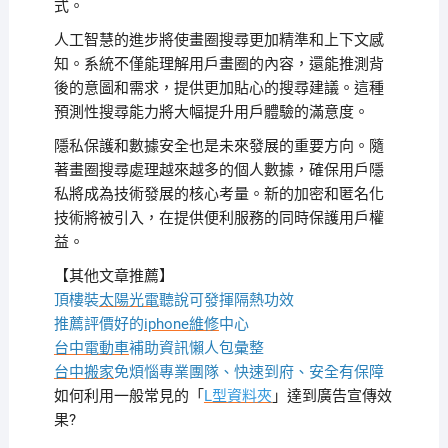
式。
人工智慧的進步將使畫圈搜尋更加精準和上下文感
知。系統不僅能理解用戶畫圈的內容，還能推測背
後的意圖和需求，提供更加貼心的搜尋建議。這種
預測性搜尋能力將大幅提升用戶體驗的滿意度。
隱私保護和數據安全也是未來發展的重要方向。隨
著畫圈搜尋處理越來越多的個人數據，確保用戶隱
私將成為技術發展的核心考量。新的加密和匿名化
技術將被引入，在提供便利服務的同時保護用戶權
益。
【其他文章推薦】
頂樓裝
太陽光電
聽說可發揮隔熱功效
推薦評價好的
iphone維修
中心
台中電動車
補助資訊懶人包彙整
台中搬家
免煩惱專業團隊、快速到府、安全有保障
如何利用一般常見的「
L型資料夾
」達到廣告宣傳效
果?