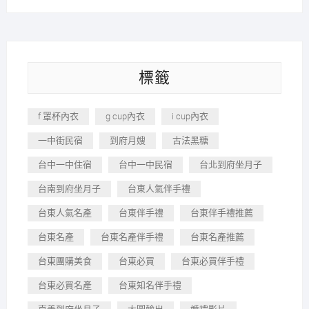
標籤
f 罩杯內衣
g cup內衣
i cup內衣
一中街民宿
到府月嫂
古法黑糖
台中一中住宿
台中一中民宿
台北到府坐月子
台南到府坐月子
台東人氣伴手禮
台東人氣名產
台東伴手禮
台東伴手禮推薦
台東名產
台東名產伴手禮
台東名產推薦
台東團購美食
台東必買
台東必買伴手禮
台東必買名產
台東知名伴手禮