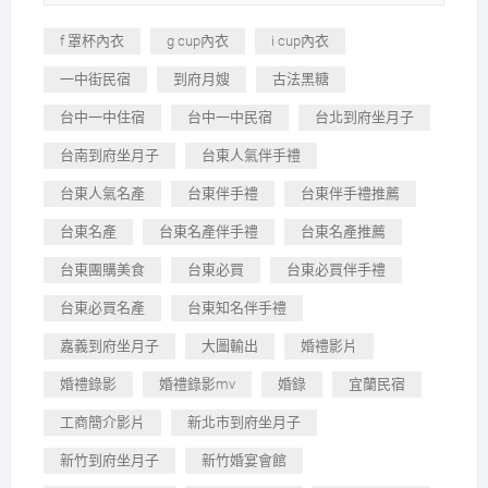
f 罩杯內衣
g cup內衣
i cup內衣
一中街民宿
到府月嫂
古法黑糖
台中一中住宿
台中一中民宿
台北到府坐月子
台南到府坐月子
台東人氣伴手禮
台東人氣名產
台東伴手禮
台東伴手禮推薦
台東名產
台東名產伴手禮
台東名產推薦
台東團購美食
台東必買
台東必買伴手禮
台東必買名產
台東知名伴手禮
嘉義到府坐月子
大圖輸出
婚禮影片
婚禮錄影
婚禮錄影mv
婚錄
宜蘭民宿
工商簡介影片
新北市到府坐月子
新竹到府坐月子
新竹婚宴會館