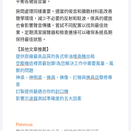
平衡各聲道音量。
房間處理同樣重要。適當的吸音和擴散材料能改善
聲學環境，減少不必要的反射和駐波。傢具的擺放
也會影響聲音傳播，嘗試不同配置以找到最佳效
果。定期清潔揚聲器和檢查連接可以確保系統長期
保持最佳狀態。
【其他文章推薦】
提供原廠最高品質的各式柴油
堆高機
出租
空壓機
這裡買最划算!為您解決工作中需要風量、風
壓的問題
神桌、
神明桌
、
佛具
、佛像、訂做與
佛具店
整修專
家
訂製提供最適合你的
封口機
影響
示波器
測試準確度的五大因素
文
Previous
Previous