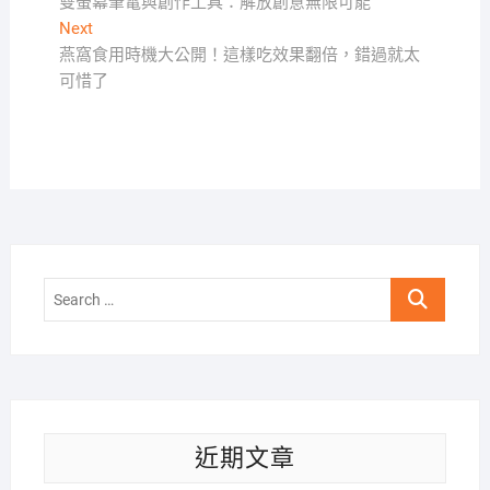
post:
雙螢幕筆電與創作工具：解放創意無限可能
章
Next
Next
導
post:
燕窩食用時機大公開！這樣吃效果翻倍，錯過就太
覽
可惜了
Search
…
近期文章