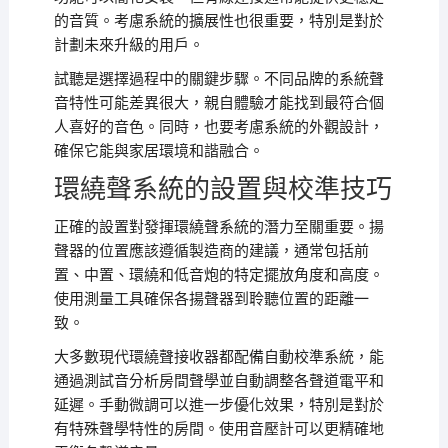
的音質。考慮系統的擴展性也很重要，特別是對於
計劃未來升級的用戶。
試聽是選擇過程中的關鍵步驟。不同品牌的系統聲
音特性可能差異很大，親自體驗才能找到最符合個
人喜好的音色。同時，也要考慮系統的外觀設計，
確保它能與家居環境和諧融合。
環繞聲系統的設置與校準技巧
正確的設置對發揮環繞聲系統的潛力至關重要。揚
聲器的位置應該遵循製造商的建議，通常包括前
置、中置、環繞和低音炮的特定擺放角度和高度。
使用測量工具確保各揚聲器到聆聽位置的距離一
致。
大多數現代環繞聲接收器都配備自動校準系統，能
通過測試音分析房間聲學並自動調整各聲道電平和
延遲。手動微調可以進一步優化效果，特別是對於
有特殊聲學特性的房間。使用音壓計可以更精確地