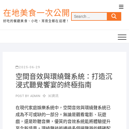
Skip
Top
to
在地美食一次公開
Men
Search
content
好吃的餐廳美食、小吃、宵夜全都在這裡！
…
2025-06-29
空間音效與環繞聲系統：打造沉
浸式聽覺饗宴的終極指南
POST BY
ADMIN
3C資訊
在現代家庭娛樂系統中，空間音效與環繞聲系統已
成為不可或缺的一部分。無論是觀看電影、玩遊
戲，還是聆聽音樂，優質的音效系統能將體驗提升
至全新境界。環繞聲技術通過多個揚聲器的精確配