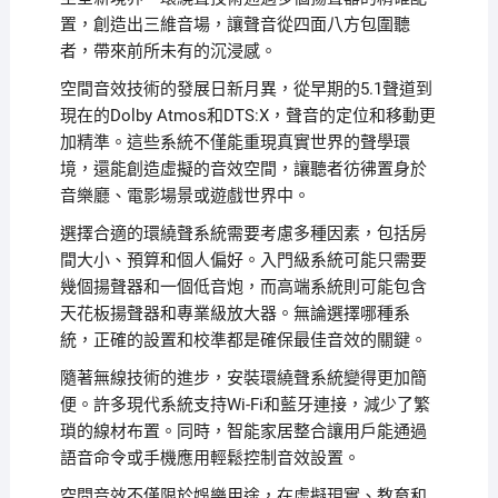
置，創造出三維音場，讓聲音從四面八方包圍聽
者，帶來前所未有的沉浸感。
空間音效技術的發展日新月異，從早期的5.1聲道到
現在的Dolby Atmos和DTS:X，聲音的定位和移動更
加精準。這些系統不僅能重現真實世界的聲學環
境，還能創造虛擬的音效空間，讓聽者彷彿置身於
音樂廳、電影場景或遊戲世界中。
選擇合適的環繞聲系統需要考慮多種因素，包括房
間大小、預算和個人偏好。入門級系統可能只需要
幾個揚聲器和一個低音炮，而高端系統則可能包含
天花板揚聲器和專業級放大器。無論選擇哪種系
統，正確的設置和校準都是確保最佳音效的關鍵。
隨著無線技術的進步，安裝環繞聲系統變得更加簡
便。許多現代系統支持Wi-Fi和藍牙連接，減少了繁
瑣的線材布置。同時，智能家居整合讓用戶能通過
語音命令或手機應用輕鬆控制音效設置。
空間音效不僅限於娛樂用途，在虛擬現實、教育和