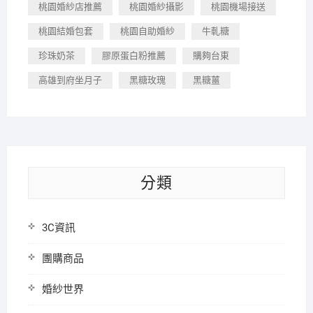
桃園婚紗店推薦
桃園婚紗攝影
桃園機場接送
桃園結婚包套
桃園自助婚紗
牛軋糖
珍珠奶茶
膠原蛋白粉推薦
購夠台東
高雄到府坐月子
黑糖玫瑰
黑糖薑
分類
3C資訊
團購商品
婚紗世界