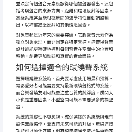
並決定每個聲音元素應該從哪個揚聲器發出。這包
括考慮聲音的來源方向、距離和環境反射等因素。
高級系統甚至能根據房間的聲學特性自動調整輸
出，以補償牆壁反射和其他環境因素。
對象音頻是近年來的重要突破，它將聲音元素作為
獨立對象處理，而非固定在特定聲道。這使得聲音
設計師能更精確地控制每個聲音在空間中的位置和
移動，創造更加動態和真實的音效體驗。
如何選擇適合的環繞聲系統
選擇環繞聲系統時，首先要考慮使用場景和預算。
電影愛好者可能需要支持最新環繞聲格式的系統，
而音樂發燒友則可能更注重音質的純淨度。房間大
小也是重要因素，小型空間可能不需要過多的揚聲
器。
系統的兼容性不容忽視。確保選擇的系統能與現有
設備無縫協作，並支持未來可能的升級。無線連接
功能可以簡化安裝，但有線連接通常能提供更穩定