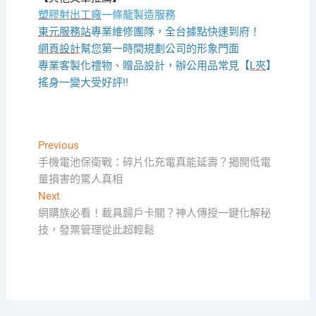
塑膠射出工廠
一條龍製造服務
東元服務站
專業維修團隊，全台據點快速到府！
網頁設計
幫您第一時間規劃公司的形象門面
專業客製化禮物、贈品設計，辦公用品常見【
L夾
】
搖身一變大受好評!!
文
Previous
Previous
post:
手機電池保衛戰：碎片化充電真能延壽？揭開低電
章
量損害的驚人真相
導
Next
Next
覽
post:
網購族必看！載具歸戶卡關？神人傳授一鍵化解秘
技，發票管理從此超輕鬆