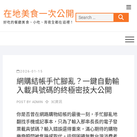
Skip
Top
to
在地美食一次公開
Men
Search
content
好吃的餐廳美食、小吃、宵夜全都在這裡！
…
2026-01-15
網購結帳手忙腳亂？一鍵自動輸
入載具號碼的終極密技大公開
POST BY
ADMIN
3C資訊
你是否曾在網路購物結帳的最後一刻，手忙腳亂地
翻找手機或記事本，只為了輸入那串長長的電子發
票載具號碼？輸入錯誤還得重來，滿心期待的購物
樂趣瞬間被焦躁感取代。這個困擾無數台灣消費者