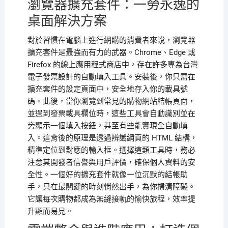
瀏覽器擴充套件：一勞永逸的
桌面解決方案
對於習慣在電腦上進行網購的消費者來說，瀏覽器
擴充套件是最強而有力的武器。Chrome、Edge 或
Firefox 的線上應用程式商店中，存在許多專為台灣
電子發票設計的自動填入工具。安裝後，你只需在
擴充套件的設定頁面中，安全地存入你的載具號
碼。此後，當你瀏覽到常見的購物網站結帳頁面，
並遇到發票載具欄位時，這些工具會自動識別並在
旁顯示一個填入按鈕，甚至有些能實現全自動填
入。這背後的原理是透過辨識網頁的 HTML 結構，
精準定位到對應的輸入框。選擇這類工具時，務必
注意其開發者信譽與用戶評價，確保個人資料的安
全性。一個好的擴充套件就像一位沉默的結帳助
手，只在最關鍵的時刻悄然出手，為你掃清障礙。
它讓每次購物都成為無縫接軌的愉快旅程，效率提
升顯而易見。