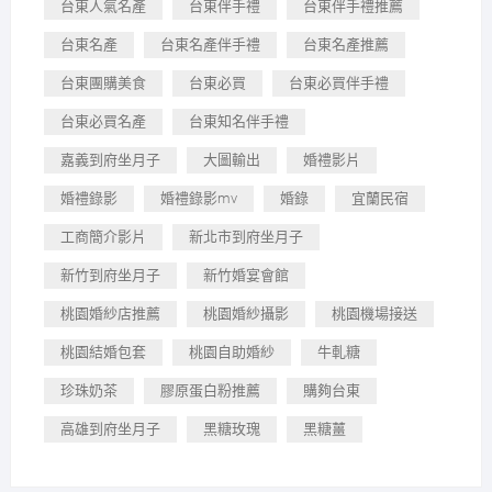
台東人氣名產
台東伴手禮
台東伴手禮推薦
台東名產
台東名產伴手禮
台東名產推薦
台東團購美食
台東必買
台東必買伴手禮
台東必買名產
台東知名伴手禮
嘉義到府坐月子
大圖輸出
婚禮影片
婚禮錄影
婚禮錄影mv
婚錄
宜蘭民宿
工商簡介影片
新北市到府坐月子
新竹到府坐月子
新竹婚宴會館
桃園婚紗店推薦
桃園婚紗攝影
桃園機場接送
桃園結婚包套
桃園自助婚紗
牛軋糖
珍珠奶茶
膠原蛋白粉推薦
購夠台東
高雄到府坐月子
黑糖玫瑰
黑糖薑