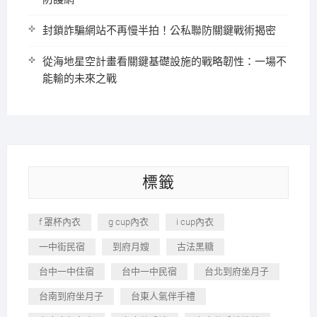
封鎖詐騙網站不再慢半拍！公私聯防關鍵戰術揭密
從海地星空計畫看關鍵基礎設施的戰略韌性：一場不
能輸的未來之戰
標籤
f 罩杯內衣
g cup內衣
i cup內衣
一中街民宿
到府月嫂
古法黑糖
台中一中住宿
台中一中民宿
台北到府坐月子
台南到府坐月子
台東人氣伴手禮