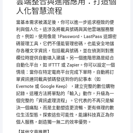
雲端整合與進階應用：打造個
人化智慧流程
當基本需求被滿足後，你可以進一步追求極致的便
利與個人化。這涉及將載具號碼與其他雲端服務整
合。例如，使用像是 1Password、LastPass 這類密
碼管理工具，它們不僅能管理密碼，也能安全地儲
存各種文字資訊，包括載具號碼，並在偵測到對應
欄位時提供自動填入建議。另一個進階思路是結合
自動化平台，如 IFTTT 或 Zapier。你可以設定一個
情境：當你在特定電商平台完成下單時，自動將訂
單資訊連同載具號碼發送到你的記事本（如
Evernote 或 Google Keep），建立完整的數位購物
記錄。這種方法將單點的「輸入」動作，升級為一
個完整的「資訊處理流程」。它代表的不再只是解
決一個痛點，而是主動塑造更流暢、更有條理的數
位生活型態。探索這些可能性，能讓科技真正為你
個人服務，創造獨一無二的效率優勢。
【其他文章推薦】