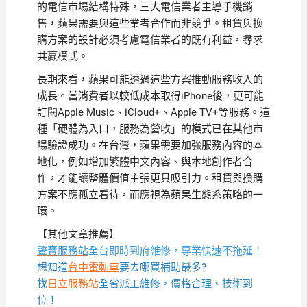
的電信市場結構特殊，三大電信業者主導手機銷
售，蘋果需要與這些業者合作而非競爭。租賃與換
購方案的設計必須考慮電信業者的既有利益，尋求
共贏模式。
長期來看，蘋果可能透過這些方案推動服務收入的
成長。當消費者以較低成本取得iPhone後，更可能
訂閱Apple Music、iCloud+、Apple TV+等服務。這
種「硬體為入口，服務為營收」的模式已在其他市
場驗證成功。在台灣，蘋果需要加強服務內容的本
地化，例如增加繁體中文內容、與本地創作者合
作，才能讓整體價值主張更具吸引力。租賃與換購
方案不應孤立看待，而應視為蘋果生態系策略的一
環。
【其他文章推薦】
聲寶服務站
全台即時到府維修，專業快速不拖延！
想知道
台中電動車
要去哪買補助最多?
找
日立服務站
全省派工維修，價格合理、技術到
位！