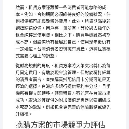
然而，租賃方案隱藏著一些消費者可能忽略的成
本。例如，合約期間必須維持良好的設備狀況，任
何損傷都可能導致額外費用。此外，租賃期滿後若
選擇歸還設備，用戶將一無所有，等於過去幾年的
租金純粹是使用費。相比之下，購買手機雖然初期
成本高，但設備所有權屬於自己，使用幾年後仍有
一定殘值。台灣消費者習慣擁有資產，這種租賃模
式需要心理上的調整。
從財務規劃的角度，租賃方案將大筆支出轉化為每
月固定費用，有助於現金流管理。但對於精打細算
的消費者而言，直接購買搭配信用卡分期可能是更
經濟的選擇。台灣許多銀行提供零利率分期，且手
機所有權立即轉移。蘋果租賃方案能否在台灣市場
成功，取決於其提供的附加價值是否足以彌補總成
本較高的缺點，例如包含更完善的保險服務或優先
升級權。
換購方案的市場競爭力評估