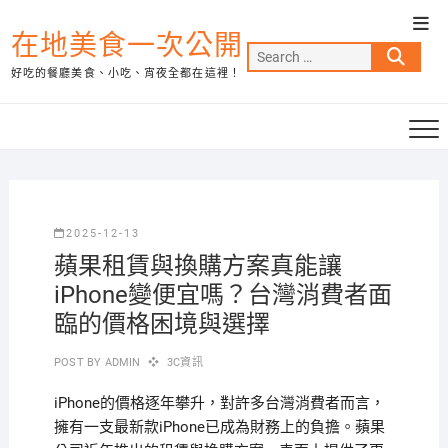
Skip
Top
to
在地美食一次公開
Men
Search
content
好吃的餐廳美食、小吃、宵夜全都在這裡！
…
2025-12-13
蘋果租賃與換購方案真能讓
iPhone變便宜嗎？台灣消費者面
臨的價格困境與選擇
POST BY
ADMIN
3C資訊
iPhone的價格逐年攀升，對許多台灣消費者而言，
擁有一支最新款iPhone已成為財務上的負擔。蘋果