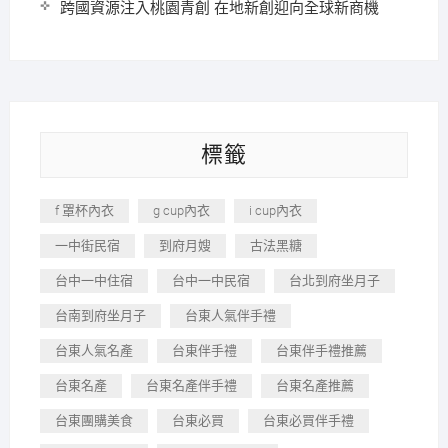
跨國資源注入桃園青創 在地新創迎向全球新商機
標籤
f 罩杯內衣
g cup內衣
i cup內衣
一中街民宿
到府月嫂
古法黑糖
台中一中住宿
台中一中民宿
台北到府坐月子
台南到府坐月子
台東人氣伴手禮
台東人氣名產
台東伴手禮
台東伴手禮推薦
台東名產
台東名產伴手禮
台東名產推薦
台東團購美食
台東必買
台東必買伴手禮