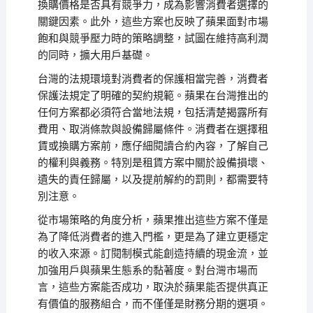
換購價格是否具有競爭力，成為影響消費者選擇的
關鍵因素。此外，這些方案也反映了蘋果面對市場
飽和與競爭壓力時的策略調整，試圖在維持高利潤
的同時，擴大用戶基礎。
台灣的法規環境對消費者的保護相當完善，消費者
保護法規定了明確的契約規範。蘋果在台灣推出的
任何方案都必須符合當地法規，包括清楚揭露所有
費用、取消條款與設備歸屬條件。消費者在選擇租
賃或換購方案前，應仔細閱讀合約內容，了解自己
的權利與義務。特別是租賃方案中關於設備損壞、
遺失的責任歸屬，以及提前解約的罰則，都需要特
別注意。
從市場策略的角度分析，蘋果推出這些方案不僅是
為了降低消費者的進入門檻，更是為了建立更穩定
的收入來源。訂閱制模式能創造持續的現金流，並
加強用戶與蘋果生態系的黏著度。對台灣市場而
言，這些方案能否成功，取決於蘋果能否提供真正
有價值的服務組合，而不僅僅是財務分期的選項。