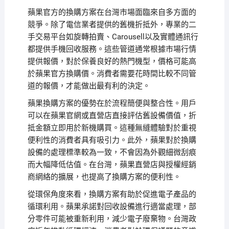
蘋果官方的換購方案在台灣市場面臨來自多方面的
競爭。除了電信業者提供的舊機折抵外，專業的二
手交易平台如旋轉拍賣、Carousell以及實體通訊行
都提供手機回收服務。這些管道通常根據市場行情
提供報價，對於保養良好的熱門機型，價格可能高
於蘋果官方換購價。消費者需要花時間比較不同管
道的報價，才能做出最有利的決定。
蘋果換購方案的優勢在於流程簡便與整合性。用戶
可以在蘋果官網或直營店直接評估舊設備價值，折
抵金額立即用於新機購買。這種無縫體驗對於重視
便利性的消費者具有吸引力。此外，蘋果對於換購
設備的處理標準較為一致，不會因為外觀細微刮痕
而大幅降低估值。在台灣，蘋果直營店與授權經銷
商網絡的擴展，也提高了換購方案的便利性。
從環保角度來看，換購方案有助於促進電子產品的
循環利用。蘋果承諾對回收設備進行適當處理，部
分零件可能被重新利用，減少電子廢棄物。台灣政