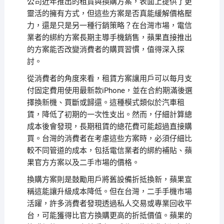
公司近年推出的租賃與換購方案，表面上提供了更
靈活的擁有方式，但這些方案是否真能緩解價格壓
力，還是只是另一種行銷策略？在台灣市場，電信
業者的綁約方案長期主導手機銷售，蘋果直接推出
的方案能否改變消費者的購買習慣，值得深入探
討。
從消費者的角度來看，租賃方案讓用戶可以每月支
付固定費用使用最新款iPhone，並在合約期滿後選
擇換新機、買斷或歸還。這種模式類似於汽車租
賃，降低了初期的一次性支出。然而，仔細計算總
成本後會發現，長期租賃的總花費可能超過直接購
買。台灣的消費者在考慮這些方案時，必須仔細比
較不同管道的成本，包括電信業者的綁約補貼、蘋
果官方方案以及二手市場的價格。
換購方案則是鼓勵用戶將舊設備折抵換新，蘋果宣
稱這能讓升級成本降低。但在台灣，二手手機市場
活躍，許多消費者發現透過私人交易或專業回收平
台，可能獲得比官方換購更高的折抵價值。蘋果的