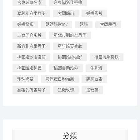
台東必買名產
台東知名伴手禮
嘉義到府坐月子
大圖輸出
婚禮影片
婚禮錄影
婚禮錄影mv
婚錄
宜蘭民宿
工商簡介影片
新北市到府坐月子
新竹到府坐月子
新竹婚宴會館
桃園婚紗店推薦
桃園婚紗攝影
桃園機場接送
桃園結婚包套
桃園自助婚紗
牛軋糖
珍珠奶茶
膠原蛋白粉推薦
購夠台東
高雄到府坐月子
黑糖玫瑰
黑糖薑
分類