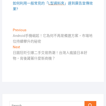
如何利用一般常見的「
L型資料夾
」達到廣告宣傳效
果?
文
Previous
Previous
post:
Android手機崛起！它為何不再是備選方案，市場地
章
位持續攀升的秘密
導
Next
Next
覽
post:
日圓狂貶引爆二手交易熱潮！台灣人瘋搶日本好
物，背後藏著什麼新商機？
Search