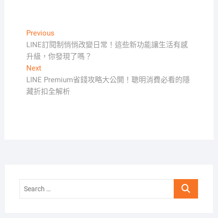
文
Previous
Previous
post:
LINE訂閱制悄悄改變日常！這些新功能讓生活有感
章
升級，你發現了嗎？
導
Next
Next
覽
post:
LINE Premium省錢攻略大公開！聰明消費必看的隱
藏折扣全解析
Search
…