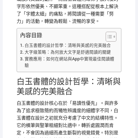
字形依然優美、不顯笨重。這種搭配從根本上解決
了「字體太細」的痛點，將閱讀從一種需要「努
力」的活動，轉變為輕鬆、流暢的享受。
內容目錄
白玉書體的設計哲學：清晰與美感的完美融合
大字級策略：為何放大文字是舒適閱讀的關鍵
實務應用：如何在網站與App中實現最佳閱讀體
驗
白玉書體的設計哲學：清晰與
美感的完美融合
白玉書體的設計核心在於「易讀性優先」。與許多
為了追求極致簡約而犧牲辨識度的細體字不同，白
玉書體在設計之初就充分考慮了中文的結構特性。
它的橫筆與豎筆粗細對比適中，轉折處圓潤而肯
定，不會因為過細而產生斷裂的視覺錯覺。特別是