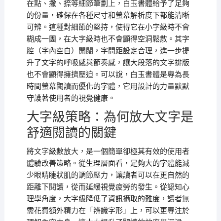
在點、撇、捺等細節筆劃上，白玉書體給予了足夠
的份量，確保在各種尺寸和螢幕解析度下都能清晰
可辨。這種對細節的堅持，使得它在小字級時不會
糊成一團，在大字級時也不會顯得空洞鬆散。其字
腔（字內空白）開闊，字間距設定合理，進一步提
升了文字的呼吸感與節奏感，讓大段落的文字排版
也不會顯得擁擠壓迫。可以說，白玉書體是專為長
時間螢幕閱讀而優化的字體，它用設計的力量默默
守護著使用者的視覺健康。
大字級策略：為何放大文字是
舒適閱讀的關鍵
將文字級數放大，是一個簡單卻極其有效的使用者
體驗改善策略。從生理層面看，足夠大的字體能減
少眼睛睫狀肌的調節壓力，讓讀者可以在更自然的
距離下閱讀，從而延緩視覺疲勞的發生。從認知心
理學角度，大字級降低了資訊攝取的難度，讀者無
需花費額外精力在「辨識字形」上，可以更專注於