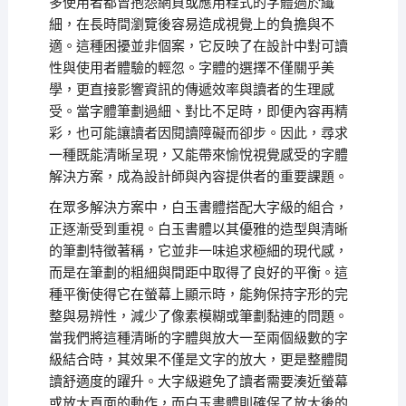
多使用者都曾抱怨網頁或應用程式的字體過於纖
細，在長時間瀏覽後容易造成視覺上的負擔與不
適。這種困擾並非個案，它反映了在設計中對可讀
性與使用者體驗的輕忽。字體的選擇不僅關乎美
學，更直接影響資訊的傳遞效率與讀者的生理感
受。當字體筆劃過細、對比不足時，即便內容再精
彩，也可能讓讀者因閱讀障礙而卻步。因此，尋求
一種既能清晰呈現，又能帶來愉悅視覺感受的字體
解決方案，成為設計師與內容提供者的重要課題。
在眾多解決方案中，白玉書體搭配大字級的組合，
正逐漸受到重視。白玉書體以其優雅的造型與清晰
的筆劃特徵著稱，它並非一味追求極細的現代感，
而是在筆劃的粗細與間距中取得了良好的平衡。這
種平衡使得它在螢幕上顯示時，能夠保持字形的完
整與易辨性，減少了像素模糊或筆劃黏連的問題。
當我們將這種清晰的字體與放大一至兩個級數的字
級結合時，其效果不僅是文字的放大，更是整體閱
讀舒適度的躍升。大字級避免了讀者需要湊近螢幕
或放大頁面的動作，而白玉書體則確保了放大後的