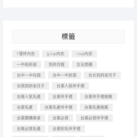
標籤
f 罩杯內衣
g cup內衣
i cup內衣
一中街民宿
到府月嫂
古法黑糖
台中一中住宿
台中一中民宿
台北到府坐月子
台南到府坐月子
台東人氣伴手禮
台東人氣名產
台東伴手禮
台東伴手禮推薦
台東名產
台東名產伴手禮
台東名產推薦
台東團購美食
台東必買
台東必買伴手禮
台東必買名產
台東知名伴手禮