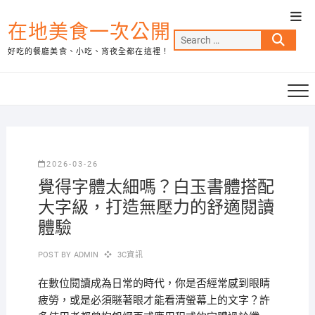
Skip
Top
to
在地美食一次公開
Men
Search
content
好吃的餐廳美食、小吃、宵夜全都在這裡！
…
2026-03-26
覺得字體太細嗎？白玉書體搭配
大字級，打造無壓力的舒適閱讀
體驗
POST BY
ADMIN
3C資訊
在數位閱讀成為日常的時代，你是否經常感到眼睛
疲勞，或是必須瞇著眼才能看清螢幕上的文字？許