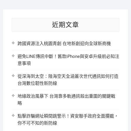
近期文章
跨國資源注入桃園青創 在地新創迎向全球新商機
避免LINE傳訊中斷！舊款iPhone與安卓升級前必知注
意事項
從深海到太空：陸海空天全涵蓋次世代通訊如何打造
台灣數位韌性新防線
地緣政治風暴下 台灣靠多軌通訊殺出重圍的關鍵戰
略
點擊詐騙網址瞬間跳警示！資安聯手政府全面攔截，
你不可不知的新防線