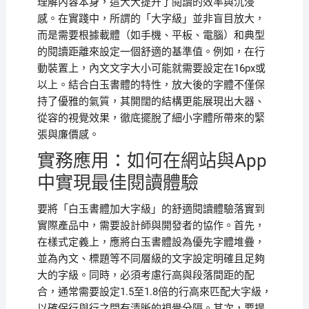
理解內容本身，這大大提升了閱讀的效率與沉浸
感。在實踐中，所謂的「大字級」並非盲目放大，
而是需要根據載體（如手機、平板、電腦）和典型
的閱讀距離來設定一個舒適的基準值。例如，在行
動裝置上，內文文字大小可能就需要設定在16px或
以上。結合白玉書體的特性，放大後的字體不僅保
持了優雅的氣質，其開闊的結構更能展現出大器、
從容的視覺效果，徹底擺脫了細小字體所帶來的緊
張與廉價感。
實務應用：如何在網站與App
中實現最佳閱讀體驗
要將「白玉書體加大字級」的舒適閱讀體驗落實到
實際產品中，需要設計師與開發者的協作。首先，
在樣式定義上，應將白玉書體設為優先字體堆疊，
並為內文、標題等不同層級的文字設定明確且足夠
大的字級。同時，必須考慮行高與段落間距的配
合，通常需要設定1.5至1.8倍的行高來匹配大字級，
以確保行與行之間有清晰的視覺分隔。其次，要提