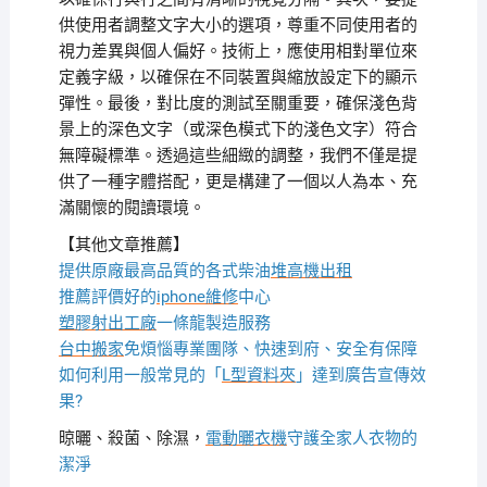
供使用者調整文字大小的選項，尊重不同使用者的
視力差異與個人偏好。技術上，應使用相對單位來
定義字級，以確保在不同裝置與縮放設定下的顯示
彈性。最後，對比度的測試至關重要，確保淺色背
景上的深色文字（或深色模式下的淺色文字）符合
無障礙標準。透過這些細緻的調整，我們不僅是提
供了一種字體搭配，更是構建了一個以人為本、充
滿關懷的閱讀環境。
【其他文章推薦】
提供原廠最高品質的各式柴油
堆高機
出租
推薦評價好的
iphone維修
中心
塑膠射出工廠
一條龍製造服務
台中搬家
免煩惱專業團隊、快速到府、安全有保障
如何利用一般常見的「
L型資料夾
」達到廣告宣傳效
果?
晾曬、殺菌、除濕，
電動曬衣機
守護全家人衣物的
潔淨