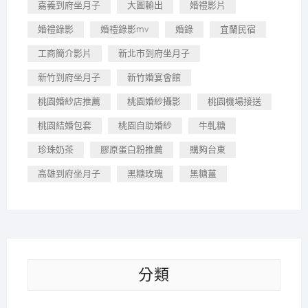
嘉義到府坐月子
大圖輸出
婚禮影片
婚禮錄影
婚禮錄影mv
婚錄
宜蘭民宿
工商簡介影片
新北市到府坐月子
新竹到府坐月子
新竹婚宴會館
桃園婚紗店推薦
桃園婚紗攝影
桃園機場接送
桃園結婚包套
桃園自助婚紗
牛軋糖
珍珠奶茶
膠原蛋白粉推薦
購夠台東
高雄到府坐月子
黑糖玫瑰
黑糖薑
分類