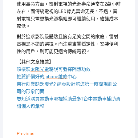
使用壽命方面，雷射電視的光源壽命通常在2萬小時
左右，而傳統電視的LED背光壽命更長。不過，雷
射電視只需更換光源模組即可繼續使用，維護成本
較低。
對於追求影院級體驗且擁有足夠空間的家庭，雷射
電視是不錯的選擇。而注重畫質穩定性、安裝便利
性的用戶，則可能更適合傳統電視。
【其他文章推薦】
頂樓裝
太陽光電
聽說可發揮隔熱功效
推薦評價好的
iphone維修
中心
自行創業缺乏曝光?
網頁設計
幫您第一時間規劃公
司的形象門面
想知道購買電動車哪裡補助最多?
台中電動車
補助資
訊懶人包彙整
文
Previous
Previous