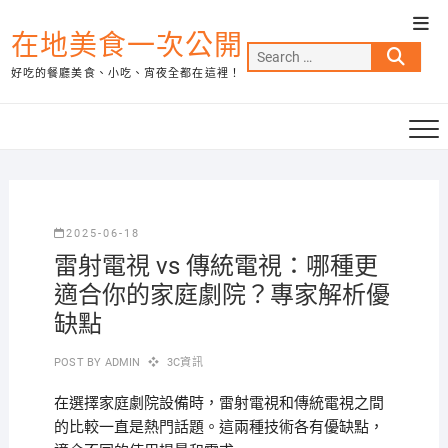
Skip
Top
to
在地美食一次公開
Men
Search
content
好吃的餐廳美食、小吃、宵夜全都在這裡！
…
2025-06-18
雷射電視 vs 傳統電視：哪種更
適合你的家庭劇院？專家解析優
缺點
POST BY
ADMIN
3C資訊
在選擇家庭劇院設備時，雷射電視和傳統電視之間
的比較一直是熱門話題。這兩種技術各有優缺點，