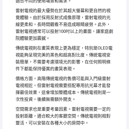
適合不同的使用場景和需求。
雷射電視的最大優勢在於其超大螢幕和更自然的視
覺體驗。由於採用反射式成像原理，雷射電視的光
線更柔和，長時間觀看不易造成眼睛疲勞。此外，
雷射電視通常可以投射100吋以上的畫面，讓家庭劇
院體驗更加震撼。
傳統電視則在畫質表現上更為穩定，特別是OLED電
視能夠呈現完美的黑色和超高對比度。傳統電視安
裝簡單，不需要考慮環境光的影響，在任何照明條
件下都能保持優異的畫質表現。
價格方面，高階傳統電視的售價可能與入門級雷射
電視相近，但雷射電視需要搭配專用抗光幕才能發
揮最佳效果，這會增加整體成本。傳統電視則是一
次性投資，後續無需額外開支。
空間需求也是重要考量因素。雷射電視需要一定的
投射距離，適合較大的客廳空間。傳統電視則相對
靈活，可以安裝在各種大小的房間中。