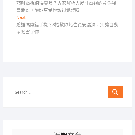
post:
75吋電視值得買嗎？專家解析大尺寸電視的黃金觀
章
賞距離，讓你享受極致視覺體驗
導
Next
Next
覽
post:
驗證碼傳錯手機？3招教你堵住資安漏洞，別讓自動
填寫害了你
Search
…