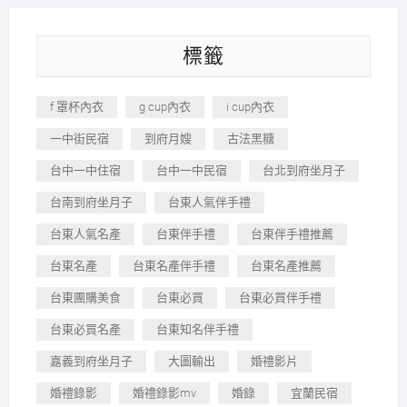
標籤
f 罩杯內衣
g cup內衣
i cup內衣
一中街民宿
到府月嫂
古法黑糖
台中一中住宿
台中一中民宿
台北到府坐月子
台南到府坐月子
台東人氣伴手禮
台東人氣名產
台東伴手禮
台東伴手禮推薦
台東名產
台東名產伴手禮
台東名產推薦
台東團購美食
台東必買
台東必買伴手禮
台東必買名產
台東知名伴手禮
嘉義到府坐月子
大圖輸出
婚禮影片
婚禮錄影
婚禮錄影mv
婚錄
宜蘭民宿