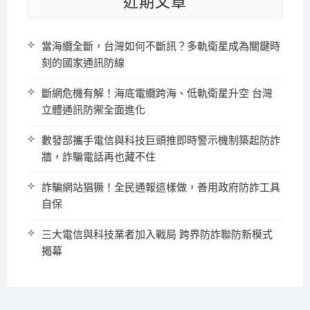
近期文章
當海纜全斷，台灣如何不斷訊？多軌衛星成為關鍵時
刻的國家通訊防線
斷網危機有解！海底電纜跨海、低軌衛星升空 台灣
立體通訊防禦全面進化
數發部攜手電信與科技巨頭推即時警示機制築起防詐
牆，詐騙電話再也藏不住
詐騙網站猖獗！全民通報這樣做，善用政府防詐工具
自保
三大電信與科技業者加入戰局 跨界防詐聯防新模式
揭幕