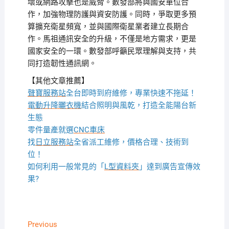
壞或網路攻擊也是威脅。數發部將與國安單位合
作，加強物理防護與資安防護。同時，爭取更多預
算擴充衛星頻寬，並與國際衛星業者建立長期合
作。馬祖通訊安全的升級，不僅是地方需求，更是
國家安全的一環。數發部呼籲民眾理解與支持，共
同打造韌性通訊網。
【其他文章推薦】
聲寶服務站
全台即時到府維修，專業快速不拖延！
電動升降曬衣機
結合照明與風乾，打造全能陽台新
生態
零件量產就選
CNC車床
找
日立服務站
全省派工維修，價格合理、技術到
位！
如何利用一般常見的「
L型資料夾
」達到廣告宣傳效
果?
文
Previous
Previous