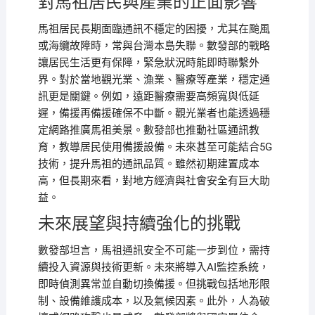
對馬祖居民與產業的正面影響
馬祖居民長期面臨通訊不穩定的困擾，尤其在颱風
或海纜故障時，常與台灣本島失聯。數發部的戰略
讓居民生活更有保障，緊急狀況時能即時聯繫外
界。對於當地觀光業、漁業、醫療等產業，穩定通
訊更是關鍵。例如，遠距醫療需要高頻寬與低延
遲，備援再備援確保不中斷。觀光業者也能透過穩
定網路推廣馬祖美景。數發部也推動社區通訊教
育，教導居民使用備援設備。未來甚至可能結合5G
技術，提升馬祖的通訊品質。雖然初期建置成本
高，但長期來看，對地方經濟與社會安全有巨大助
益。
未來展望與持續強化的挑戰
數發部坦言，馬祖通訊安全不可能一步到位，需持
續投入資源與技術更新。未來將導入AI監控系統，
即時偵測異常並自動切換備援。但挑戰包括地形限
制、設備維護成本，以及氣候因素。此外，人為破