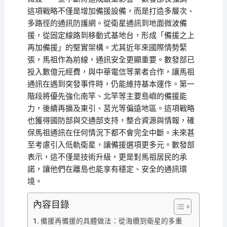
這項戰略不僅是增加備援設備，而是打造多層次、
多路徑的通訊防護網。從衛星通訊到地面微波備
援，從固定線路到移動式基地台，形成「備援之上
再加備援」的堅實架構。尤其近年來國際情勢緊
張，馬祖作為前線，通訊安全更顯重要。數發部已
投入數億元經費，與中華電信等業者合作，讓馬祖
通訊在遇到突發事件時，仍能維持基本運作。第一
階段將優先強化南竿、北竿等主要島嶼的備援能
力，後續再擴及東引、莒光等偏遠地區。這項戰略
也獲得國防部與交通部支持，整合資源與情報，確
保馬祖通訊在任何情況下都不會完全中斷。未來甚
至考慮引入低軌衛星，讓備援選項更多元。數發部
表示，這不僅是技術升級，更是對馬祖居民的承
諾，讓他們在離島也能享有穩定、安全的通訊環
境。
內容目錄
備援再備援的具體做法：從海纜到衛星的多重