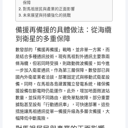
保障
對馬祖居民與產業的正面影響
未來展望與持續強化的挑戰
備援再備援的具體做法：從海纜
到衛星的多重保障
數發部的「備援再備援」戰略，並非單一方案，而
是結合多種通訊技術。現有馬祖對外通訊主要靠兩
條海纜，但若同時受損，則啟動微波備援。如今進
一步加入衛星通訊，作為第三層保障。數發部已與
國內外衛星業者洽談，部署固定式與移動式衛星設
備。同時，在馬祖各島建置獨立發電系統，確保備
援設備在斷電時仍能運作。此外，增加地面微波站
數量，並採用不同路由，避免單點故障。部分重要
據點甚至設有「行動通訊車」，可快速部署。這些
措施讓馬祖通訊從單一備援升級為多層次備援，大
幅降低中斷風險。