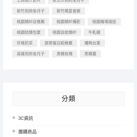
工商簡介影片
新北市到府坐月子
新竹到府坐月子
新竹婚宴會館
桃園婚紗店推薦
桃園婚紗攝影
桃園機場接送
桃園結婚包套
桃園自助婚紗
牛軋糖
珍珠奶茶
膠原蛋白粉推薦
購夠台東
高雄到府坐月子
黑糖玫瑰
黑糖薑
分類
3C資訊
團購商品