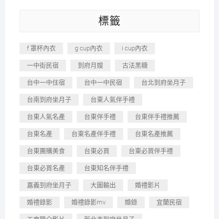
標籤
f 罩杯內衣
g cup內衣
i cup內衣
一中街民宿
到府月嫂
古法黑糖
台中一中住宿
台中一中民宿
台北到府坐月子
台南到府坐月子
台東人氣伴手禮
台東人氣名產
台東伴手禮
台東伴手禮推薦
台東名產
台東名產伴手禮
台東名產推薦
台東團購美食
台東必買
台東必買伴手禮
台東必買名產
台東知名伴手禮
嘉義到府坐月子
大圖輸出
婚禮影片
婚禮錄影
婚禮錄影mv
婚錄
宜蘭民宿