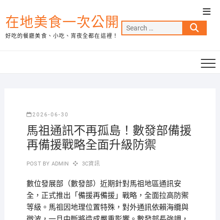
Skip
Top
to
在地美食一次公開
Men
Search
content
好吃的餐廳美食、小吃、宵夜全都在這裡！
…
2026-06-30
馬祖通訊不再孤島！數發部備援
再備援戰略全面升級防禦
POST BY
ADMIN
3C資訊
數位發展部（數發部）近期針對馬祖地區通訊安
全，正式推出「備援再備援」戰略，全面拉高防禦
等級。馬祖因地理位置特殊，對外通訊依賴海纜與
微波，一旦中斷將造成嚴重影響。數發部長強調，