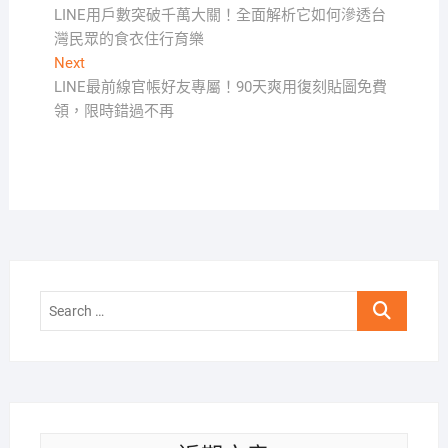
post:
LINE用戶數突破千萬大關！全面解析它如何滲透台
章
灣民眾的食衣住行育樂
導
Next
Next
覽
post:
LINE最前線官帳好友專屬！90天爽用復刻貼圖免費
領，限時錯過不再
Search
…