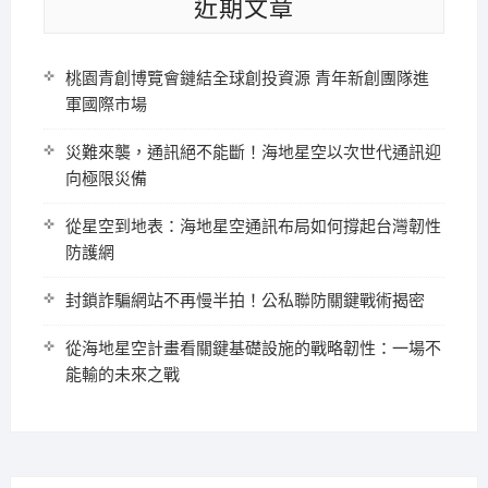
近期文章
桃園青創博覽會鏈結全球創投資源 青年新創團隊進
軍國際市場
災難來襲，通訊絕不能斷！海地星空以次世代通訊迎
向極限災備
從星空到地表：海地星空通訊布局如何撐起台灣韌性
防護網
封鎖詐騙網站不再慢半拍！公私聯防關鍵戰術揭密
從海地星空計畫看關鍵基礎設施的戰略韌性：一場不
能輸的未來之戰