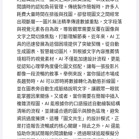
閱讀時的認知負荷管理。傳統製作簡報時，許多人
耗費大量時間在排版與找圖，卻發現圖文之間經常
出現斷層——圖片無法精準傳達數據重點，文字段落
與視覺元素各自為政，導致觀眾需要反覆在圖像與
文字之間切換焦點，打斷理解節奏。近年來，AI 工
具的迅速發展為這個困境提供了突破契機。從自動
生成圖表、智慧裁切圖片，到根據文字內容推薦情
境相符的視覺素材，AI 不僅能加速設計流程，更能
從認知心理學角度優化圖文搭配，讓每一張投影片
都像一段流暢的敘事。舉例來說，當你描述市場成
長趨勢時，AI 可以即時將數據轉化為動態折線圖，
並在圖表旁自動生成脈絡說明文字，讓觀眾一眼就
能掌握因果關係。又或者，當你需要在簡報中插入
複雜流程圖，AI 能根據你的口語描述自動繪製結構
清晰的流程，並建議合適的圖示與顏色區塊，避免
資訊過度擁擠。這種「圖文共生」的設計模式，正
是打造報告流暢感的核心關鍵。除此之外，AI 還能
協助你測試簡報的閱讀動線，透過眼球追蹤模擬分