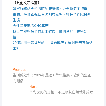
【其他文章推薦】
聲寶服務站
全台即時到府維修，專業快速不拖延！
電動升降曬衣機
結合照明與風乾，打造全能陽台新
生態
零件量產就選
CNC車床
找
日立服務站
全省派工維修，價格合理、技術到
位！
如何利用一般常見的「
L型資料夾
」達到廣告宣傳效
果?
文
Previous
Previous
post:
告別低效率！2024年最強AI筆電推薦，讓你的生產
章
力翻倍
導
Next
Next
覽
post:
母乳之路的真相：不是顺其自然就能成功