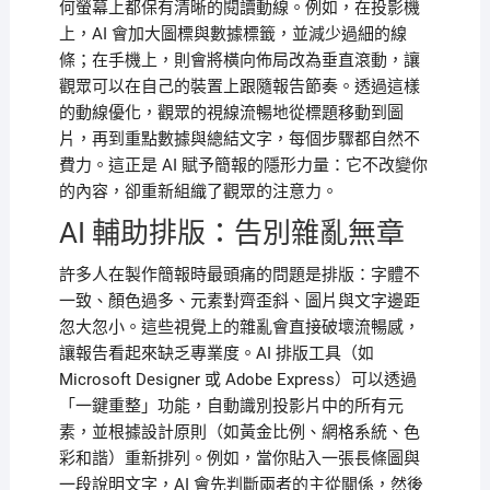
何螢幕上都保有清晰的閱讀動線。例如，在投影機
上，AI 會加大圖標與數據標籤，並減少過細的線
條；在手機上，則會將橫向佈局改為垂直滾動，讓
觀眾可以在自己的裝置上跟隨報告節奏。透過這樣
的動線優化，觀眾的視線流暢地從標題移動到圖
片，再到重點數據與總結文字，每個步驟都自然不
費力。這正是 AI 賦予簡報的隱形力量：它不改變你
的內容，卻重新組織了觀眾的注意力。
AI 輔助排版：告別雜亂無章
許多人在製作簡報時最頭痛的問題是排版：字體不
一致、顏色過多、元素對齊歪斜、圖片與文字邊距
忽大忽小。這些視覺上的雜亂會直接破壞流暢感，
讓報告看起來缺乏專業度。AI 排版工具（如
Microsoft Designer 或 Adobe Express）可以透過
「一鍵重整」功能，自動識別投影片中的所有元
素，並根據設計原則（如黃金比例、網格系統、色
彩和諧）重新排列。例如，當你貼入一張長條圖與
一段說明文字，AI 會先判斷兩者的主從關係，然後