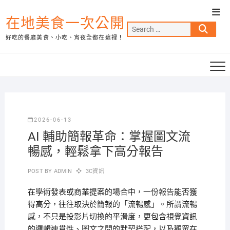
Skip
Top
to
在地美食一次公開
Men
Search
content
好吃的餐廳美食、小吃、宵夜全都在這裡！
…
2026-06-13
AI 輔助簡報革命：掌握圖文流
暢感，輕鬆拿下高分報告
POST BY
ADMIN
3C資訊
在學術發表或商業提案的場合中，一份報告能否獲
得高分，往往取決於簡報的「流暢感」。所謂流暢
感，不只是投影片切換的平滑度，更包含視覺資訊
的邏輯連貫性、圖文之間的默契搭配，以及觀眾在