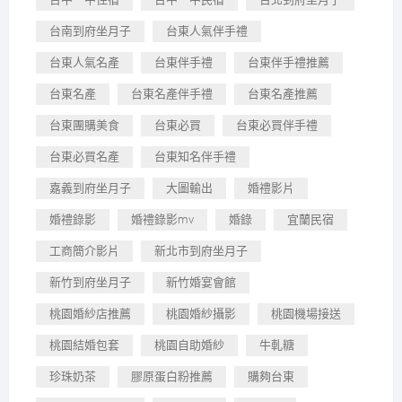
台南到府坐月子
台東人氣伴手禮
台東人氣名產
台東伴手禮
台東伴手禮推薦
台東名產
台東名產伴手禮
台東名產推薦
台東團購美食
台東必買
台東必買伴手禮
台東必買名產
台東知名伴手禮
嘉義到府坐月子
大圖輸出
婚禮影片
婚禮錄影
婚禮錄影mv
婚錄
宜蘭民宿
工商簡介影片
新北市到府坐月子
新竹到府坐月子
新竹婚宴會館
桃園婚紗店推薦
桃園婚紗攝影
桃園機場接送
桃園結婚包套
桃園自助婚紗
牛軋糖
珍珠奶茶
膠原蛋白粉推薦
購夠台東