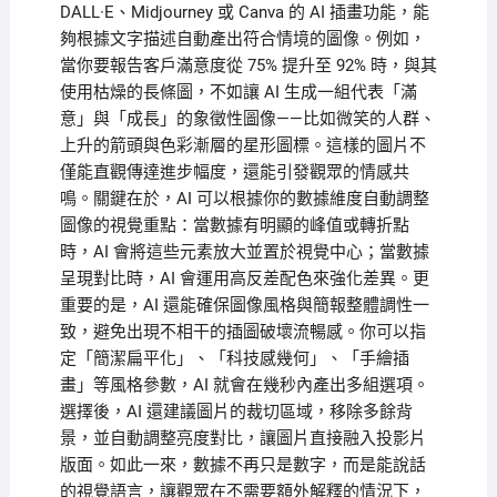
DALL·E、Midjourney 或 Canva 的 AI 插畫功能，能
夠根據文字描述自動產出符合情境的圖像。例如，
當你要報告客戶滿意度從 75% 提升至 92% 時，與其
使用枯燥的長條圖，不如讓 AI 生成一組代表「滿
意」與「成長」的象徵性圖像——比如微笑的人群、
上升的箭頭與色彩漸層的星形圖標。這樣的圖片不
僅能直觀傳達進步幅度，還能引發觀眾的情感共
鳴。關鍵在於，AI 可以根據你的數據維度自動調整
圖像的視覺重點：當數據有明顯的峰值或轉折點
時，AI 會將這些元素放大並置於視覺中心；當數據
呈現對比時，AI 會運用高反差配色來強化差異。更
重要的是，AI 還能確保圖像風格與簡報整體調性一
致，避免出現不相干的插圖破壞流暢感。你可以指
定「簡潔扁平化」、「科技感幾何」、「手繪插
畫」等風格參數，AI 就會在幾秒內產出多組選項。
選擇後，AI 還建議圖片的裁切區域，移除多餘背
景，並自動調整亮度對比，讓圖片直接融入投影片
版面。如此一來，數據不再只是數字，而是能說話
的視覺語言，讓觀眾在不需要額外解釋的情況下，