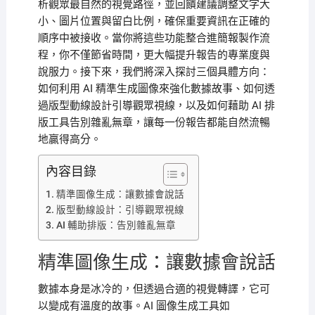
析觀眾最自然的視覺路徑，並回饋建議調整文字大
小、圖片位置與留白比例，確保重要資訊在正確的
順序中被接收。當你將這些功能整合進簡報製作流
程，你不僅節省時間，更大幅提升報告的專業度與
說服力。接下來，我們將深入探討三個具體方向：
如何利用 AI 精準生成圖像來強化數據故事、如何透
過版型動線設計引導觀眾視線，以及如何藉助 AI 排
版工具告別雜亂無章，讓每一份報告都能自然流暢
地贏得高分。
內容目錄
精準圖像生成：讓數據會說話
版型動線設計：引導觀眾視線
AI 輔助排版：告別雜亂無章
精準圖像生成：讓數據會說話
數據本身是冰冷的，但透過合適的視覺轉譯，它可
以變成有溫度的故事。AI 圖像生成工具如