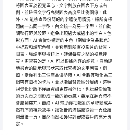
將圖表置於視覺重心，文字則放在圖表下方或右
側，並確保文字行高與圖表高度呈比例關係。此
外，AI 能檢查整份簡報的字體使用情況，將所有標
題統一為同一字型，內文統一為另一字型，並自動
調整行距與段距，避免出現過大或過小的空白。色
彩方面，AI 會從你選定的主色（例如企業品牌色）
中提取和諧配色盤，並套用到所有投影片的背景、
圖表、強調字與按鈕上，確保每頁之間的視覺連
貫。更智慧的是，AI 可以根據內容的語意，自動建
議適合的圖示與形狀來取代繁複的文字列表。例
如，當你列出三個產品優勢時，AI 會將其轉化為三
個帶有圖標的卡片，並以漸層背景區分層級。這種
視覺化排版不僅讓資訊更容易消化，也讓整份簡報
的頁與頁之間形成一致的節奏感，觀眾在翻頁時不
會感到突兀。最終，AI 幫助你把雜亂的草稿變成井
然有序的視覺故事，讓報告的流暢感從第一頁延續
到最後一頁，自然而然地獲得評審或客戶的高分肯
定。