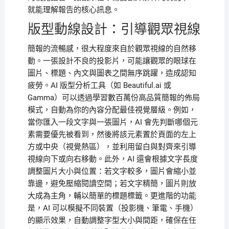
就能理解報告的核心訊息。
版型動線設計：引導觀眾視線
簡報的流暢感，很大程度來自於觀眾視線的自然移
動。一張設計不良的投影片，可能讓觀眾的眼球在
圖片、標題、內文與圖表之間無序跳躍，造成認知
疲勞。AI 版型分析工具（如 Beautiful.ai 或
Gamma）可以透過學習數百萬份高品質簡報的佈局
模式，自動為你的內容分配最佳視覺層級。例如，
當你匯入一段文字與一張圖片，AI 會先判斷哪個元
素需要優先被看到，然後將該元素置於頁面的左上
方或中央（視覺熱區），並利用留白與對齊來引導
視線向下或向右移動。此外，AI 還會根據文字長度
調整圖片大小與位置：若文字較多，圖片會縮小並
靠邊，避免壓縮閱讀空間；若文字精簡，圖片則放
大成為主角，輔以簡單的標題標籤。更進階的功能
是，AI 可以模擬不同裝置（投影機、筆電、手機）
的顯示效果，自動調整字型大小與間距，確保在任