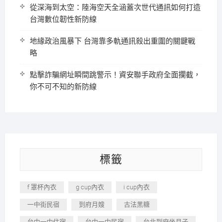
從深海到太空：陸海空天全涵蓋次世代通訊如何打造
台灣數位韌性新防線
地緣政治風暴下 台灣靠多軌通訊殺出重圍的關鍵戰
略
點擊詐騙網址瞬間跳警示！資安聯手政府全面攔截，
你不可不知的新防線
標籤
f 罩杯內衣
g cup內衣
i cup內衣
一中街民宿
到府月嫂
古法黑糖
台中一中住宿
台中一中民宿
台北到府坐月子