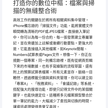
打造你的數位中樞：檔案與掃
描的無縫整合術
高效工作的關鍵在於將所有相關資料集中管理。
iPhone備忘錄的「掃描文件」功能，能將實體文件
瞬間轉為清晰的PDF或JPEG檔案，直接嵌入筆記
中。你可以為每一份合約、每一張發票建立專屬筆
記，並在旁邊加上註解或後續行動要點。更強大的
是，它能直接插入其他檔案，如Keynote簡報、
Numbers試算表或Pages文件。想像一下，你正在
規劃一個專案，同一則備忘錄裡，既有從網頁剪輯
下來的市場數據，也有手寫繪製的流程草圖，還有
附上的預算試算表檔案。所有元素並存，脈絡一目
瞭然。透過標籤分類與資料夾管理，你可以建立如
「專案A」、「稅務資料」、「會議記錄」等系統，
搭配強大的搜尋功能，即使只記得文件中的某個關
鍵字，也能快速定位。這種將多元檔案類型整合於
單一筆記的能力，大幅減少了查找與切換的時間，
讓資訊處理變得直覺又高效。