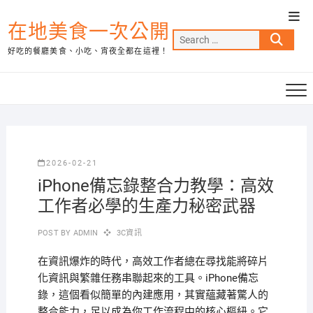
Skip
Top
to
在地美食一次公開
Men
Search
content
好吃的餐廳美食、小吃、宵夜全都在這裡！
…
2026-02-21
iPhone備忘錄整合力教學：高效
工作者必學的生產力秘密武器
POST BY
ADMIN
3C資訊
在資訊爆炸的時代，高效工作者總在尋找能將碎片
化資訊與繁雜任務串聯起來的工具。iPhone備忘
錄，這個看似簡單的內建應用，其實蘊藏著驚人的
整合能力，足以成為你工作流程中的核心樞紐。它