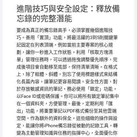
進階技巧與安全設定：釋放備
忘錄的完整潛能
要成為真正的備忘錄高手，必須掌握幾個進階技
巧。善用「置頂」功能，將最活躍的3到5則關鍵筆
記固定在列表頂端，例如當前主要專案的核心規
劃，讓你一秒進入工作狀態。利用「核取方塊清
單」管理任務時，可以透過拖曳調整優先順序，完
成後項目會自動移至底部，保持清單清晰。在格式
上，除了粗體、斜體，別忘了使用標題樣式來結構
化長篇內容，讓筆記更容易閱讀。安全性方面，對
於存放敏感資訊的筆記，務必使用「鎖定」功能，
以Face ID或密碼保護。你可以將所有鎖定筆記集中
在一個資料夾，方便管理。最後，定期利用「匯
出」功能，將重要筆記以PDF格式備份至其他雲端
空間，作為額外的資料保全。這些細緻的操作與設
定，能讓你將iPhone備忘錄從被動的記錄工具，轉
變為主動管理知識與任務的指揮中心，全面優化你