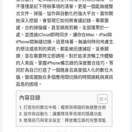
不僅僅是記下待辦事項的清單，更是一個能無縫整
合文件、掃描、協作與自動化的強大平台。當你開
始深入挖掘，會發現它如何將會議記錄、專案靈
感、合約掃描檔，甚至網頁剪輯，全部匯聚於一
處，並透過iCloud即時同步，讓你在Mac、iPad與
iPhone間無縫切換。這意味著，無論何時何地產生
的想法或收到的資訊，都能被迅速捕捉、妥善歸
類，並在需要時立即調用。對於追求流暢工作體驗
的人來說，掌握iPhone備忘錄的深度整合技巧，等
同於為自己打造了一個隨身且高度個人化的數位大
腦，徹底擺脫在多個應用間切換的時間損耗與資訊
孤島的困境。
內容目錄
打造你的數位中樞：檔案與掃描的無縫整合術
協作與自動化：讓團隊效率倍增的隱藏功能
進階技巧與安全設定：釋放備忘錄的完整潛能