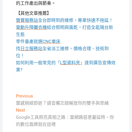
的工作產出與節奏。
【其他文章推薦】
聲寶服務站
全台即時到府維修，專業快速不拖延！
電動升降曬衣機
結合照明與風乾，打造全能陽台新
生態
零件量產就選
CNC車床
找
日立服務站
全省派工維修，價格合理、技術到
位！
如何利用一般常見的「
L型資料夾
」達到廣告宣傳效
果?
文
Previous
Previous
post:
靈感稍縱即逝？語音備忘錄解放你的雙手與思緒
章
Next
Next
導
post:
Google工具照亮真相之路：當網路惡意蔓延時，你
覽
的數位盾牌就在這裡