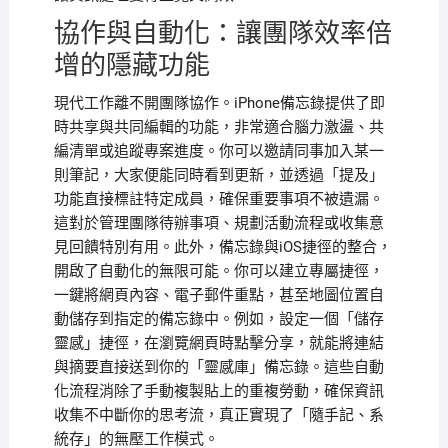
協作與自動化：讓團隊效率倍
增的隱藏功能
現代工作離不開團隊協作。iPhone備忘錄提供了即
時共享與共同編輯的功能，非常適合腦力激盪、共
編清單或追蹤專案進度。你可以邀請同事加入某一
則筆記，大家便能同時看到更新，並透過「提及」
功能直接標註特定成員，確保重要事項不被遺漏。
這對於管理團隊待辦事項、規劃活動流程或收集意
見回饋特別有用。此外，備忘錄與iOS捷徑的整合，
開啟了自動化的無限可能。你可以建立專屬捷徑，
一鍵將網頁內容、電子郵件重點，甚至地圖位置自
動儲存到指定的備忘錄中。例如，設定一個「儲存
靈感」捷徑，在瀏覽網頁時點擊分享，就能將連結
與摘要直接送到你的「靈感庫」備忘錄。這些自動
化流程消除了手動複製貼上的重複勞動，確保資訊
收集不中斷你的思考流，真正實現了「隨手記、系
統存」的無壓工作模式。