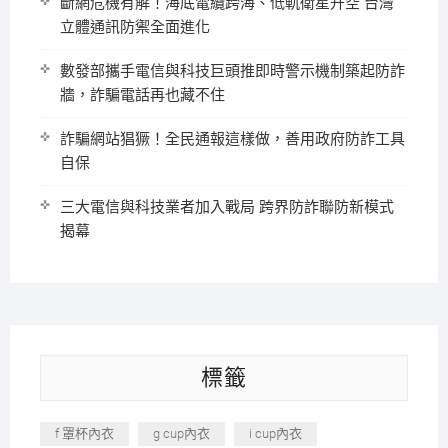
斷網危機有解！海底電纜跨海、低軌衛星升空 台灣
立體通訊防禦全面進化
數發部攜手電信與科技巨頭推即時警示機制築起防詐
牆，詐騙電話再也藏不住
詐騙網站猖獗！全民通報這樣做，善用政府防詐工具
自保
三大電信與科技業者加入戰局 跨界防詐聯防新模式
揭幕
標籤
f 罩杯內衣
g cup內衣
i cup內衣