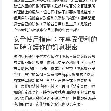
鎖定畫面上被Siri或其他服務觸及。這些設定如同你
數位家園的門鎖與窗簾，雖然無法百分之百阻絕所
有理論上的風險，但它們提供了必要的層級控制，
讓用戶能根據自身對便利與隱私的權衡，親手築起
適合自己的防線。了解並善用這些工具，是現代
iPhone用戶維護數位自主權的重要一課。
安全使用指南：在享受便利的
同時守護你的訊息秘密
擁抱科技便利不代表必須犧牲隱私。透過幾個實際
的習慣與設定調整，你可以更安心地使用iPhone的
語音助理功能。首先，養成定期檢視「隱私權與安
全性」設定的習慣。留意哪些App最近請求了麥克
風或語音識別權限，對於不再信任或不需要的應
用，果斷撤銷其權限。其次，善用「鎖定畫面」通
知的自定義功能。將含有敏感資訊的應用程式通知
設定為僅顯示發送者而不顯示內容，這樣即使Siri有
權讀取通知，它能獲取的資訊也極為有限。