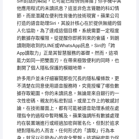
Siri對話的瞬間，它可能已經悄悄掃描了你手機中其
他應用程式的未讀訊息？這並非危言聳聽的科幻情
節，而是潛藏在便利性背後的技術現實。蘋果公司
打造的語音助理Siri，其設計核心在於提供無縫的個
人化協助，為了達成這個目標，系統需要一定程度
的數據存取權限。從提醒你即將到來的會議，到朗
讀剛剛收到的LINE或WhatsApp訊息，Siri的「跨
App讀取力」正是其智慧服務的基礎。然而，這項
能力如同一把雙面刃，在帶來極致便利的同時，也
劃開了個人隱私保護的模糊地帶。
許多用戶並未仔細審閱那些冗長的隱私權條款，更
不清楚在同意使用語音服務時，究竟授權了哪些數
據存取範圍。你的未讀訊息，無論是來自銀行的一
次性密碼、親友的私密對話，或是工作上的敏感討
論，在技術層面上，都有可能被語音助理系統在處
理指令的過程中暫時觸及。蘋果強調所有數據處理
均在裝置端進行或經過加密與匿名化，但對於追求
絕對隱私的人而言，任何形式的「讀取」行為本
身，就足以引發內心的安全警報。這項秘密能力促