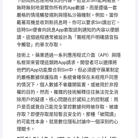
下訪問訊息應用程式的內容。這並非Siri能夠隨意、
無時無刻地瀏覽你所有的App數據，而是遵循一套
嚴格的情境觸發規則與隱私沙箱機制。例如，當你
戴著耳機並收到新訊息時，你可以要求Siri讀出它，
這時Siri便會向訊息App索取該則通知的內容以便朗
讀。這個過程通常被設計為「需經用戶明確語音指
令觸發」的單次存取。
技術上，蘋果透過一系列應用程式介面（API）與隱
私框架來管理這類跨App請求。開發者可以選擇將
他們的App功能整合到Siri中，但必須遵守蘋果制定
的嚴格數據保護指南。系統會確保在未經用戶同意
的情況下，個人數據不會離開裝置，或被用於非授
權的目的。然而，複雜的技術解釋往往無法完全消
除用戶的疑慮。核心問題在於感知上的控制感：用
戶是否感覺自己能完全掌控數據何時被存取、被誰
存取？即便存取是短暫且安全的，那種「被閱讀」
的可能性本身，就是數位隱私討論中一個深刻的心
理關卡。