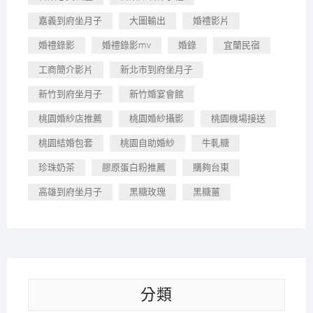
嘉義到府坐月子
大圖輸出
婚禮影片
婚禮錄影
婚禮錄影mv
婚錄
宜蘭民宿
工商簡介影片
新北市到府坐月子
新竹到府坐月子
新竹婚宴會館
桃園婚紗店推薦
桃園婚紗攝影
桃園機場接送
桃園結婚包套
桃園自助婚紗
牛軋糖
珍珠奶茶
膠原蛋白粉推薦
購夠台東
高雄到府坐月子
黑糖玫瑰
黑糖薑
分類