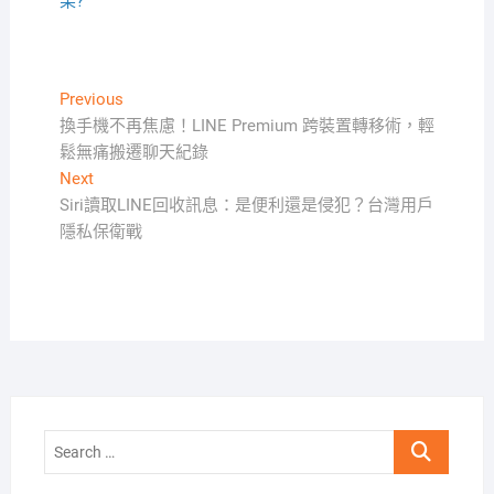
果?
文
Previous
Previous
post:
換手機不再焦慮！LINE Premium 跨裝置轉移術，輕
章
鬆無痛搬遷聊天紀錄
導
Next
Next
覽
post:
Siri讀取LINE回收訊息：是便利還是侵犯？台灣用戶
隱私保衛戰
Search
…