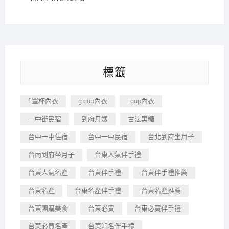
標籤
f 罩杯內衣
g cup內衣
i cup內衣
一中街民宿
到府月嫂
古法黑糖
台中一中住宿
台中一中民宿
台北到府坐月子
台南到府坐月子
台東人氣伴手禮
台東人氣名產
台東伴手禮
台東伴手禮推薦
台東名產
台東名產伴手禮
台東名產推薦
台東團購美食
台東必買
台東必買伴手禮
台東必買名產
台東知名伴手禮