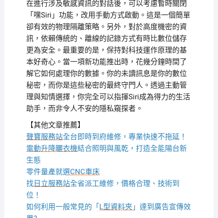
在進行涉及敏感資訊的對話後，可以考慮暫時關閉
「嘿Siri」功能，改用手動方式啟動。這是一個簡單
卻有效的物理隔離策略。另外，對於高度機密的資
訊，依賴傳統的、離線的記錄方式有時比數位儲存
更為安全。最重要的是，保持對科技運作原理的基
本好奇心。當一項新功能推出時，花幾分鐘時間了
解它如何處理你的數據。你的未讀訊息是你的數位
秘密，而你是這些秘密的最終守門人。透過主動管
理與知情選擇，你完全可以指揮Siri成為得力的生活
助手，而非令人不安的隱私窺探者。
【其他文章推薦】
聲寶服務站
全台即時到府維修，專業快速不拖延！
電動升降曬衣機
結合照明與風乾，打造全能陽台新
生態
零件量產就選
CNC車床
找
日立服務站
全省派工維修，價格合理、技術到
位！
如何利用一般常見的「
L型資料夾
」達到廣告宣傳效