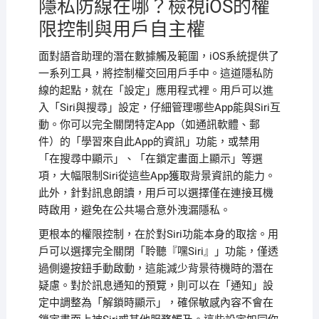
隱私防線在哪？檢視iOS的權
限控制與用戶自主權
面對語音助理的潛在數據觸及範圍，iOS系統提供了
一系列工具，將控制權交回用戶手中。這道隱私防
線的起點，就在「設定」應用程式裡。用戶可以進
入「Siri與搜尋」設定，仔細管理哪些App能與Siri互
動。你可以完全關閉特定App（如通訊軟體、郵
件）的「學習來自此App的資訊」功能，或禁用
「在搜尋中顯示」、「在鎖定畫面上顯示」等選
項，大幅限制Siri從這些App獲取背景資訊的能力。
此外，針對訊息朗讀，用戶可以選擇僅在連接耳機
時啟用，避免在公共場合意外洩漏隱私。
更根本的權限控制，在於對Siri功能本身的取捨。用
戶可以選擇完全關閉「聆聽『嘿Siri』」功能，僅透
過側邊按鈕手動啟動，這能減少背景待機時的潛在
疑慮。對於訊息通知的預覽，則可以在「通知」設
定中調整為「解鎖時顯示」，確保敏感內容不會在