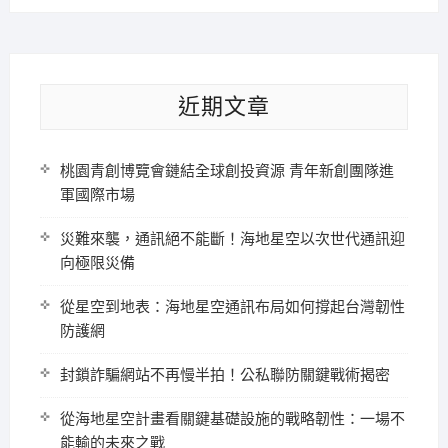
近期文章
桃園青創博覽會鏈結全球創投資源 青年新創團隊進
軍國際市場
災難來襲，通訊絕不能斷！海地星空以次世代通訊迎
向極限災備
從星空到地表：海地星空通訊布局如何撐起台灣韌性
防護網
封鎖詐騙網站不再慢半拍！公私聯防關鍵戰術揭密
從海地星空計畫看關鍵基礎設施的戰略韌性：一場不
能輸的未來之戰