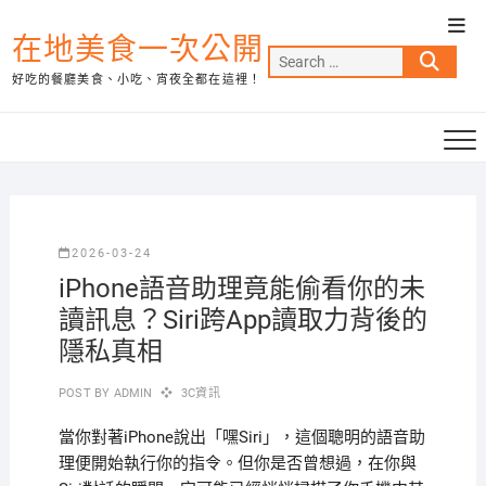
Skip
Top
to
在地美食一次公開
Men
Search
content
好吃的餐廳美食、小吃、宵夜全都在這裡！
…
2026-03-24
iPhone語音助理竟能偷看你的未
讀訊息？Siri跨App讀取力背後的
隱私真相
POST BY
ADMIN
3C資訊
當你對著iPhone說出「嘿Siri」，這個聰明的語音助
理便開始執行你的指令。但你是否曾想過，在你與