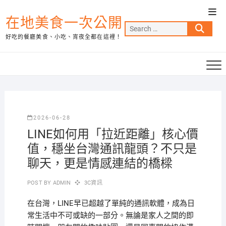
Skip
Top
to
在地美食一次公開
Men
Search
content
好吃的餐廳美食、小吃、宵夜全都在這裡！
…
2026-06-28
LINE如何用「拉近距離」核心價
值，穩坐台灣通訊龍頭？不只是
聊天，更是情感連結的橋樑
POST BY
ADMIN
3C資訊
在台灣，LINE早已超越了單純的通訊軟體，成為日
常生活中不可或缺的一部分。無論是家人之間的即