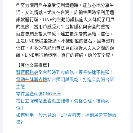
些努力讓用戶在享受便利溝通時，能放心地分享生
活、交流情感。尤其在台灣，詐騙集團時常利用通
訊軟體行騙，LINE的主動防護措施大大降低了用戶
的風險。當用戶感受到平台對隱私與安全的重視，
就會更願意投入情感、建立更深層的連結。信任，
正是LINE能穩坐龍頭、不被動搖的基石。因為沒有
信任，再多的功能也無法真正拉近人與人之間的距
離。LINE用行動證明：真正的連結，始於安全感。
【其他文章推薦】
聲寶服務站
全台即時到府維修，專業快速不拖延！
電動升降曬衣機
結合照明與風乾，打造全能陽台新
生態
零件量產就選
CNC車床
找
日立服務站
全省派工維修，價格合理、技術到
位！
如何利用一般常見的「
L型資料夾
」達到廣告宣傳效
果?