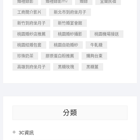
婚禮錄影
婚禮錄影mv
婚錄
宜蘭民宿
工商簡介影片
新北市到府坐月子
新竹到府坐月子
新竹婚宴會館
桃園婚紗店推薦
桃園婚紗攝影
桃園機場接送
桃園結婚包套
桃園自助婚紗
牛軋糖
珍珠奶茶
膠原蛋白粉推薦
購夠台東
高雄到府坐月子
黑糖玫瑰
黑糖薑
分類
3C資訊