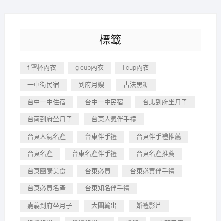
標籤
f 罩杯內衣
g cup內衣
i cup內衣
一中街民宿
到府月嫂
古法黑糖
台中一中住宿
台中一中民宿
台北到府坐月子
台南到府坐月子
台東人氣伴手禮
台東人氣名產
台東伴手禮
台東伴手禮推薦
台東名產
台東名產伴手禮
台東名產推薦
台東團購美食
台東必買
台東必買伴手禮
台東必買名產
台東知名伴手禮
嘉義到府坐月子
大圖輸出
婚禮影片