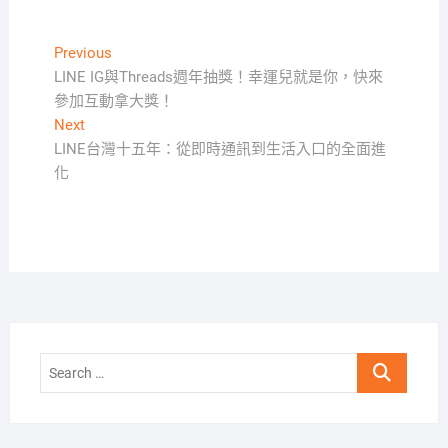
文
Previous
Previous
post:
LINE IG與Threads週年抽獎！幸運兒就是你，快來
章
參加互動拿大獎！
導
Next
Next
覽
post:
LINE台灣十五年：從即時通訊到生活入口的全面進
化
Search
…