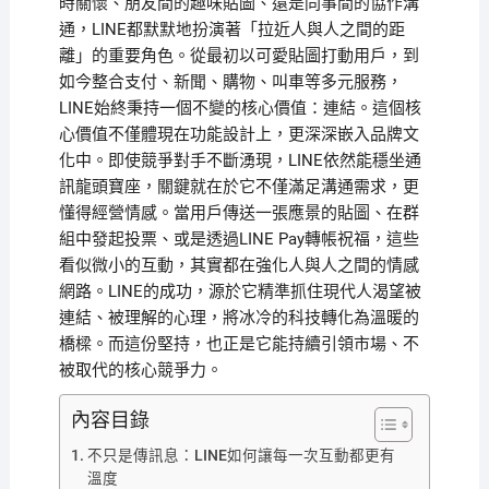
時關懷、朋友間的趣味貼圖、還是同事間的協作溝
通，LINE都默默地扮演著「拉近人與人之間的距
離」的重要角色。從最初以可愛貼圖打動用戶，到
如今整合支付、新聞、購物、叫車等多元服務，
LINE始終秉持一個不變的核心價值：連結。這個核
心價值不僅體現在功能設計上，更深深嵌入品牌文
化中。即使競爭對手不斷湧現，LINE依然能穩坐通
訊龍頭寶座，關鍵就在於它不僅滿足溝通需求，更
懂得經營情感。當用戶傳送一張應景的貼圖、在群
組中發起投票、或是透過LINE Pay轉帳祝福，這些
看似微小的互動，其實都在強化人與人之間的情感
網路。LINE的成功，源於它精準抓住現代人渴望被
連結、被理解的心理，將冰冷的科技轉化為溫暖的
橋樑。而這份堅持，也正是它能持續引領市場、不
被取代的核心競爭力。
內容目錄
不只是傳訊息：LINE如何讓每一次互動都更有
溫度