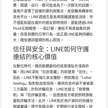
費、閱讀、出行，都可能成為下一次聊天的話題。
當用戶習慣了這樣的便利與整合，就很難再轉移到
其他平台。LINE透過生態系將距離感徹底消除：你
不僅能和遠在國外的朋友即時視訊，還能透過LINE
Point互相贈禮、一起訂餐。連結不再是抽象的詞
彙，而是具體的日常行為。這正是LINE能夠持續壯
大、穩坐通訊龍頭的核心原因。
信任與安全：LINE如何守護
連結的核心價值
在數位時代，通訊軟體最怕的就是隱私外洩與詐
騙，而LINE深知「拉近距離」的前提是「信任」。
因此，LINE不斷強化安全機制，例如推出「Letter
Sealing」點對點加密技術，確保訊息內容不會被第
三方竊取；針對詐騙訊息，LINE也設立「檢舉機
制」與「防詐騙宣導」，並透過官方帳號即時通報
最新詐騙手法。此外，LINE對於用戶資料的保護也
相當嚴謹，遵守各國法規，定期進行安全稽核。這