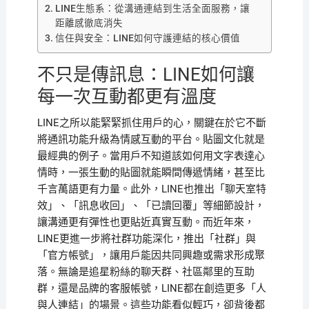
LINE生態系：從溝通連結到生活全面服務，讓
距離感徹底消失
信任與安全：LINE如何守護連結的核心價值
不只是傳訊息：LINE如何讓
每一次互動都更有溫度
LINE之所以能緊緊抓住用戶的心，關鍵在於它不斷
將通訊功能升級為情感互動的平台。貼圖文化就是
最經典的例子。當用戶不知道該如何用文字表達心
情時，一張生動的貼圖就能瞬間傳遞情緒，甚至比
千言萬語更有力量。此外，LINE也推出「聊天室特
效」、「訊息收回」、「已讀回覆」等細節設計，
讓溝通更有彈性也更貼近真實互動。而近年來，
LINE更進一步將社群功能深化，推出「社群」與
「官方帳號」，讓用戶能因共同興趣或需求形成聚
落。無論是追星粉絲的聊天群、社區鄰里的互助
群，還是品牌的客服帳號，LINE都在創造更多「人
與人連結」的場景。這些功能看似輕巧，卻背後都