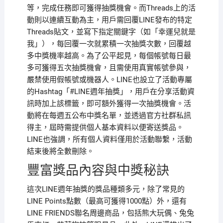
等，完成任務即可獲得抽獎機會。而Threads上的活
動則以連續互動為主，用戶需回覆LINE發布的特定
Threads貼文，並寫下指定關鍵字（如「幸運兒就是
我」），每回覆一次就累積一次抽獎次數，回覆越
多中獎機率越高。為了公平起見，每個帳號每日最
多可獲得五次抽獎機會，且需使用真實帳號參與，
嚴禁使用假帳號或機器人。LINE也設立了活動專屬
的Hashtag「#LINE週年抽獎」，用戶在分享活動資
訊時加上該標籤，即可額外獲得一次抽獎機會。活
動將在每週五公布中獎名單，並透過官方社群私訊
得主，屆時需提供個人基本資料以便寄送獎品。
LINE也強調，所有個人資料僅用於活動聯繫，活動
結束後將全數刪除。
豐富獎品內容與中獎秘訣
這次LINE週年抽獎的獎品種類多元，除了常見的
LINE Points點數（最高可獲得1000點）外，還有
LINE FRIENDS聯名周邊商品，包括熊大玩偶、兔兔