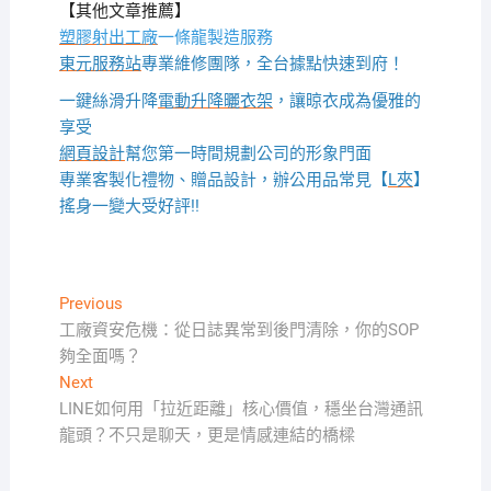
【其他文章推薦】
塑膠射出工廠
一條龍製造服務
東元服務站
專業維修團隊，全台據點快速到府！
一鍵絲滑升降
電動升降曬衣架
，讓晾衣成為優雅的
享受
網頁設計
幫您第一時間規劃公司的形象門面
專業客製化禮物、贈品設計，辦公用品常見【
L夾
】
搖身一變大受好評!!
文
Previous
Previous
post:
工廠資安危機：從日誌異常到後門清除，你的SOP
章
夠全面嗎？
導
Next
Next
覽
post:
LINE如何用「拉近距離」核心價值，穩坐台灣通訊
龍頭？不只是聊天，更是情感連結的橋樑