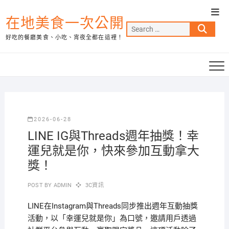
Skip
Top
to
在地美食一次公開
Men
Search
content
好吃的餐廳美食、小吃、宵夜全都在這裡！
…
2026-06-28
LINE IG與Threads週年抽獎！幸
運兒就是你，快來參加互動拿大
獎！
POST BY
ADMIN
3C資訊
LINE在Instagram與Threads同步推出週年互動抽獎
活動，以「幸運兒就是你」為口號，邀請用戶透過