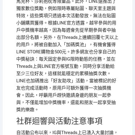
馬克杯、莎莉抱枕等限量品。此外，LINE還推出了
獨家數位獎勵，例如限時專屬貼圖、聊天室主題與
特效，這些獎項只透過本次活動發放，無法在貼圖
小舖購買獲得。根據LINE官方透露，越早參與的用
戶中獎機率越高，因為每週會先從早期參與者中抽
出部分名額。另外，在Threads上連續回覆七天以上
的用戶，將被自動加入「加碼獎池」，有機會獲得
LINE STORE購物金500元。許多網友也分享自己的
中獎秘訣：每天固定參與IG限時動態的任務，並在
Threads上與LINE官方帳號互動，同時分享活動給
至少三位好友，這樣就能穩定的累積抽獎次數。
LINE也加碼推出「好友助攻」活動，當被標記的好
友也完成活動時，原用戶可額外獲得一次抽獎機
會。因此，呼籲用戶趕快邀請身邊的朋友一起參
與，不僅能增加中獎機率，還能和朋友一起享受抽
獎的樂趣。
社群迴響與活動注意事項
自活動公布以來，IG與Threads上已湧入大量討論，