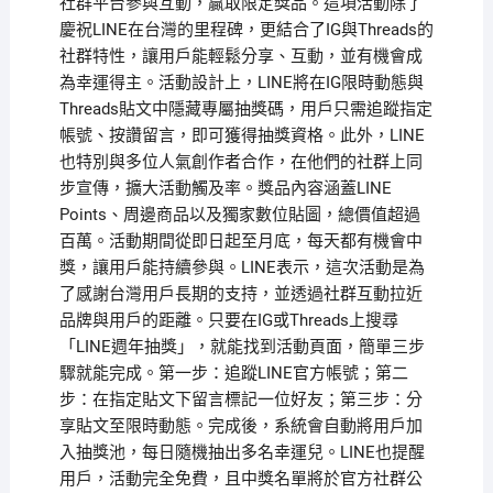
社群平台參與互動，贏取限定獎品。這項活動除了
慶祝LINE在台灣的里程碑，更結合了IG與Threads的
社群特性，讓用戶能輕鬆分享、互動，並有機會成
為幸運得主。活動設計上，LINE將在IG限時動態與
Threads貼文中隱藏專屬抽獎碼，用戶只需追蹤指定
帳號、按讚留言，即可獲得抽獎資格。此外，LINE
也特別與多位人氣創作者合作，在他們的社群上同
步宣傳，擴大活動觸及率。獎品內容涵蓋LINE
Points、周邊商品以及獨家數位貼圖，總價值超過
百萬。活動期間從即日起至月底，每天都有機會中
獎，讓用戶能持續參與。LINE表示，這次活動是為
了感謝台灣用戶長期的支持，並透過社群互動拉近
品牌與用戶的距離。只要在IG或Threads上搜尋
「LINE週年抽獎」，就能找到活動頁面，簡單三步
驟就能完成。第一步：追蹤LINE官方帳號；第二
步：在指定貼文下留言標記一位好友；第三步：分
享貼文至限時動態。完成後，系統會自動將用戶加
入抽獎池，每日隨機抽出多名幸運兒。LINE也提醒
用戶，活動完全免費，且中獎名單將於官方社群公