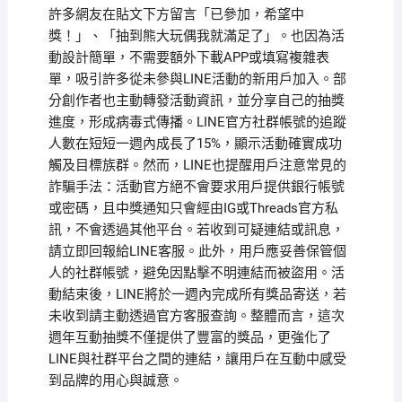
許多網友在貼文下方留言「已參加，希望中
獎！」、「抽到熊大玩偶我就滿足了」。也因為活
動設計簡單，不需要額外下載APP或填寫複雜表
單，吸引許多從未參與LINE活動的新用戶加入。部
分創作者也主動轉發活動資訊，並分享自己的抽獎
進度，形成病毒式傳播。LINE官方社群帳號的追蹤
人數在短短一週內成長了15%，顯示活動確實成功
觸及目標族群。然而，LINE也提醒用戶注意常見的
詐騙手法：活動官方絕不會要求用戶提供銀行帳號
或密碼，且中獎通知只會經由IG或Threads官方私
訊，不會透過其他平台。若收到可疑連結或訊息，
請立即回報給LINE客服。此外，用戶應妥善保管個
人的社群帳號，避免因點擊不明連結而被盜用。活
動結束後，LINE將於一週內完成所有獎品寄送，若
未收到請主動透過官方客服查詢。整體而言，這次
週年互動抽獎不僅提供了豐富的獎品，更強化了
LINE與社群平台之間的連結，讓用戶在互動中感受
到品牌的用心與誠意。