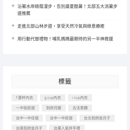
沿著水岸綠蔭漫步，告別盛夏酷暑！北部五大消暑步
道推薦
走進北部山林步道，享受天然冷氣與綠意療癒
用行動代替禮物！哺乳媽媽最期待的另一半神救援
標籤
f 罩杯內衣
g cup內衣
i cup內衣
一中街民宿
到府月嫂
古法黑糖
台中一中住宿
台中一中民宿
台北到府坐月子
台南到府坐月子
台東人氣伴手禮