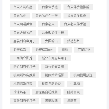
台東人氣名產
台東伴手禮
台東伴手禮推薦
台東名產
台東名產伴手禮
台東名產推薦
台東團購美食
台東必買
台東必買伴手禮
台東必買名產
台東知名伴手禮
嘉義到府坐月子
大圖輸出
婚禮影片
婚禮錄影
婚禮錄影mv
婚錄
宜蘭民宿
工商簡介影片
新北市到府坐月子
新竹到府坐月子
新竹婚宴會館
桃園婚紗店推薦
桃園婚紗攝影
桃園機場接送
桃園結婚包套
桃園自助婚紗
牛軋糖
珍珠奶茶
膠原蛋白粉推薦
購夠台東
高雄到府坐月子
黑糖玫瑰
黑糖薑