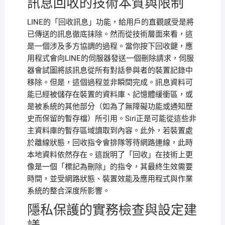
訊息回收的技術本質與限制
LINE的「回收訊息」功能，給用戶的直觀感受是將
已傳送的訊息徹底抹除。然而從技術層面來看，這
是一個涉及多方協調的過程。當你按下回收鍵，應
用程式會向LINE的伺服器發送一個刪除請求，伺服
器會試圖將該訊息從所有對話參與者的裝置記錄中
移除。但是，這個過程並非瞬間完成。訊息資料可
能已經被儲存在裝置的資料庫、記憶體緩衝區，或
是被系統的其他部分（如為了無障礙功能或通知歷
史而保留的暫存檔）所引用。Siri正是可能從這些非
主資料庫的暫存區域讀取到內容。此外，若裝置處
於離線狀態，回收指令會排隊等待網路連線，此時
本地資料依然存在。這說明了「回收」在技術上更
像是一個「標記為刪除」的指令，其最終生效需要
時間，並受網路狀態、裝置效能及應用程式與作業
系統的整合深度所影響。
隱私保護的實務檢查與設定建