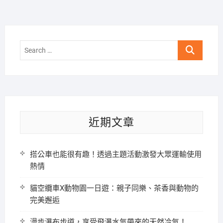
Search
…
近期文章
搭公車也能很有趣！透過主題活動激發大眾運輸使用
熱情
貓空纜車X動物園一日遊：親子同樂、茶香與動物的
完美邂逅
漫步瀑布步道，享受飛瀑水氣帶來的天然冷氣！