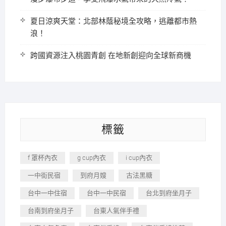
夏日涼爽天堂：北部林蔭秘境全攻略，逃離都市熱
浪！
跨國資源注入桃園青創 在地新創迎向全球新商機
標籤
f 罩杯內衣
g cup內衣
i cup內衣
一中街民宿
到府月嫂
古法黑糖
台中一中住宿
台中一中民宿
台北到府坐月子
台南到府坐月子
台東人氣伴手禮