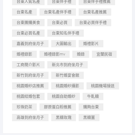
台東人氣名產
台東伴手禮
台東伴手禮推薦
台東名產
台東名產伴手禮
台東名產推薦
台東團購美食
台東必買
台東必買伴手禮
台東必買名產
台東知名伴手禮
嘉義到府坐月子
大圖輸出
婚禮影片
婚禮錄影
婚禮錄影mv
婚錄
宜蘭民宿
工商簡介影片
新北市到府坐月子
新竹到府坐月子
新竹婚宴會館
桃園婚紗店推薦
桃園婚紗攝影
桃園機場接送
桃園結婚包套
桃園自助婚紗
牛軋糖
珍珠奶茶
膠原蛋白粉推薦
購夠台東
高雄到府坐月子
黑糖玫瑰
黑糖薑