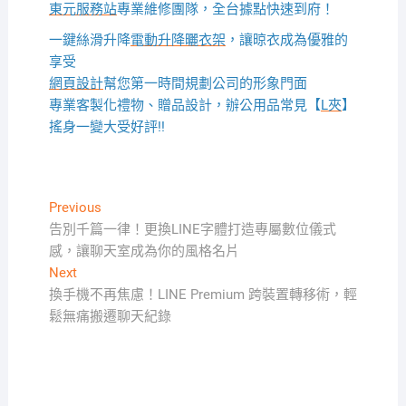
東元服務站
專業維修團隊，全台據點快速到府！
一鍵絲滑升降
電動升降曬衣架
，讓晾衣成為優雅的
享受
網頁設計
幫您第一時間規劃公司的形象門面
專業客製化禮物、贈品設計，辦公用品常見【
L夾
】
搖身一變大受好評!!
文
Previous
Previous
post:
告別千篇一律！更換LINE字體打造專屬數位儀式
章
感，讓聊天室成為你的風格名片
導
Next
Next
覽
post:
換手機不再焦慮！LINE Premium 跨裝置轉移術，輕
鬆無痛搬遷聊天紀錄