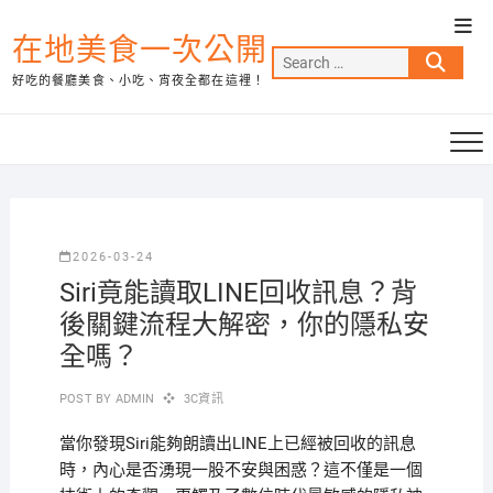
Skip
Top
to
在地美食一次公開
Men
Search
content
好吃的餐廳美食、小吃、宵夜全都在這裡！
…
2026-03-24
Siri竟能讀取LINE回收訊息？背
後關鍵流程大解密，你的隱私安
全嗎？
POST BY
ADMIN
3C資訊
當你發現Siri能夠朗讀出LINE上已經被回收的訊息
時，內心是否湧現一股不安與困惑？這不僅是一個