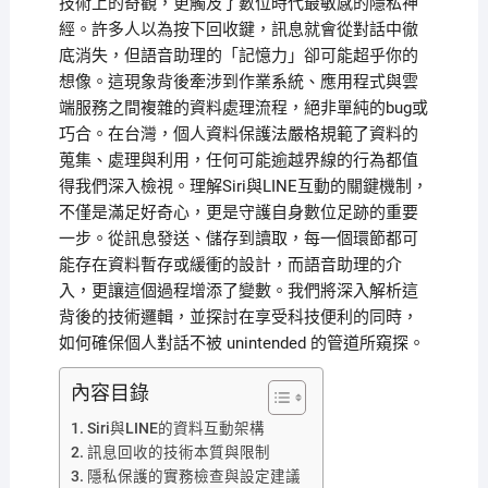
技術上的奇觀，更觸及了數位時代最敏感的隱私神
經。許多人以為按下回收鍵，訊息就會從對話中徹
底消失，但語音助理的「記憶力」卻可能超乎你的
想像。這現象背後牽涉到作業系統、應用程式與雲
端服務之間複雜的資料處理流程，絕非單純的bug或
巧合。在台灣，個人資料保護法嚴格規範了資料的
蒐集、處理與利用，任何可能逾越界線的行為都值
得我們深入檢視。理解Siri與LINE互動的關鍵機制，
不僅是滿足好奇心，更是守護自身數位足跡的重要
一步。從訊息發送、儲存到讀取，每一個環節都可
能存在資料暫存或緩衝的設計，而語音助理的介
入，更讓這個過程增添了變數。我們將深入解析這
背後的技術邏輯，並探討在享受科技便利的同時，
如何確保個人對話不被 unintended 的管道所窺探。
內容目錄
Siri與LINE的資料互動架構
訊息回收的技術本質與限制
隱私保護的實務檢查與設定建議