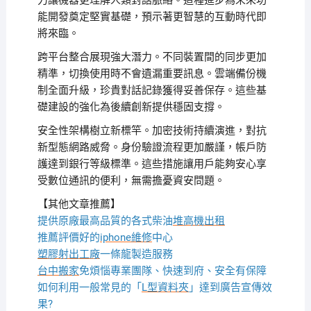
力讓機器更理解人類對話脈絡。這種進步為未來功
能開發奠定堅實基礎，預示著更智慧的互動時代即
將來臨。
跨平台整合展現強大潛力。不同裝置間的同步更加
精準，切換使用時不會遺漏重要訊息。雲端備份機
制全面升級，珍貴對話記錄獲得妥善保存。這些基
礎建設的強化為後續創新提供穩固支撐。
安全性架構樹立新標竿。加密技術持續演進，對抗
新型態網路威脅。身份驗證流程更加嚴謹，帳戶防
護達到銀行等級標準。這些措施讓用戶能夠安心享
受數位通訊的便利，無需擔憂資安問題。
【其他文章推薦】
提供原廠最高品質的各式柴油
堆高機
出租
推薦評價好的
iphone維修
中心
塑膠射出工廠
一條龍製造服務
台中搬家
免煩惱專業團隊、快速到府、安全有保障
如何利用一般常見的「
L型資料夾
」達到廣告宣傳效
果?