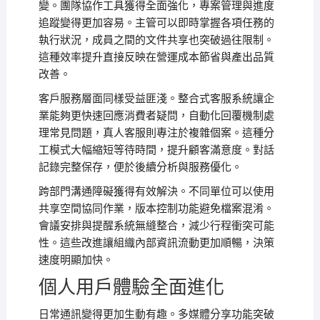
變。團隊協作工具獲得全面強化，專案管理與進度
追蹤變得更加容易。主管可以即時掌握各項任務的
執行狀況，成員之間的文件共享也突破過往限制。
這種效率提升直接反映在營運成本節省與產出品質
改善。
客戶服務層面同樣受益匪淺。整合式客服系統讓企
業能夠更快速回應消費者疑問，自動化回覆機制處
理常見問題，真人客服則專注於複雜個案。這種分
工模式大幅縮短等待時間，提升顧客滿意度。對話
記錄完整保存，便於後續分析與服務優化。
跨部門溝通障礙獲得有效解決。不同單位可以使用
共享空間協同作業，版本控制功能避免檔案混淆。
會議安排與提醒系統無縫整合，減少行程衝突可能
性。這些改進讓組織內部資訊流動更加順暢，決策
速度明顯加快。
個人用戶體驗全面進化
日常通訊變得更加生動有趣。多媒體分享功能突破