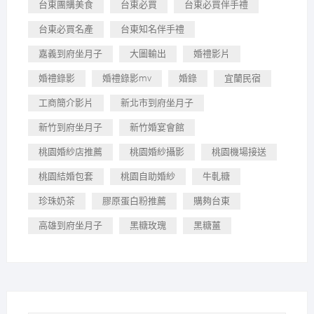
台東團購美食
台東必買
台東必買伴手禮
台東必買名產
台東知名伴手禮
嘉義到府坐月子
大圖輸出
婚禮影片
婚禮錄影
婚禮錄影mv
婚錄
宜蘭民宿
工商簡介影片
新北市到府坐月子
新竹到府坐月子
新竹婚宴會館
桃園婚紗店推薦
桃園婚紗攝影
桃園機場接送
桃園結婚包套
桃園自助婚紗
牛軋糖
珍珠奶茶
膠原蛋白粉推薦
購夠台東
高雄到府坐月子
黑糖玫瑰
黑糖薑