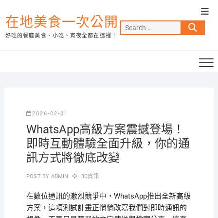
Skip
Top
to
在地美食一次公開
Men
Search
content
好吃的餐廳美食、小吃、宵夜全都在這裡！
…
2026-02-01
WhatsApp高級方案震撼登場！
即時互動體驗全面升級，你的通
訊方式將徹底改變
POST BY
ADMIN
3C資訊
在數位通訊的激烈競爭中，WhatsApp推出全新高級
方案，這項測試計畫正悄悄改寫我們對即時通訊的