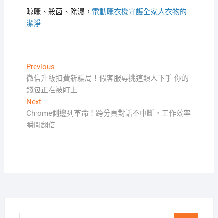
晾曬、殺菌、除濕，
電動曬衣機
守護全家人衣物的
潔淨
文
Previous
Previous
post:
微信升級扣費新騙局！假客服專挑這類人下手 你的
章
錢包正在被盯上
導
Next
Next
覽
post:
Chrome側邊列革命！跨分頁對話不中斷，工作效率
瞬間翻倍