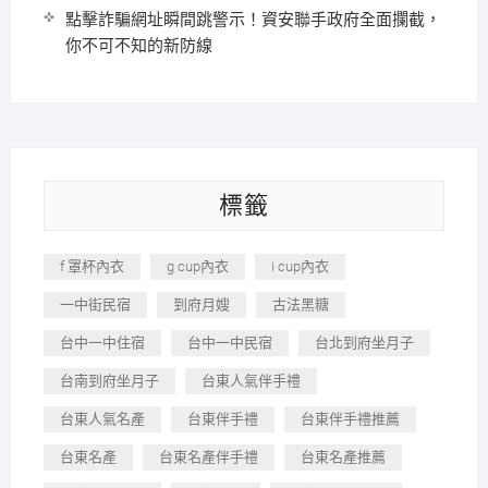
點擊詐騙網址瞬間跳警示！資安聯手政府全面攔截，
你不可不知的新防線
標籤
f 罩杯內衣
g cup內衣
i cup內衣
一中街民宿
到府月嫂
古法黑糖
台中一中住宿
台中一中民宿
台北到府坐月子
台南到府坐月子
台東人氣伴手禮
台東人氣名產
台東伴手禮
台東伴手禮推薦
台東名產
台東名產伴手禮
台東名產推薦