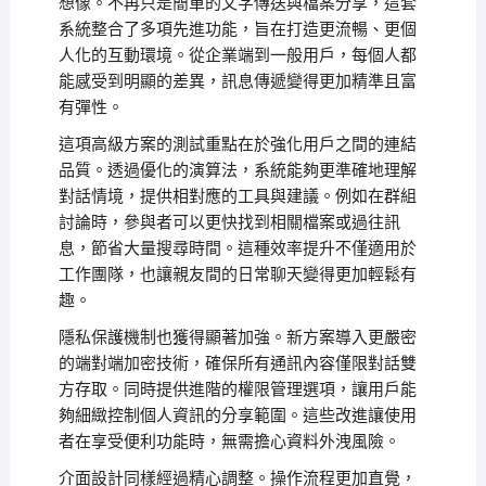
想像。不再只是簡單的文字傳送與檔案分享，這套
系統整合了多項先進功能，旨在打造更流暢、更個
人化的互動環境。從企業端到一般用戶，每個人都
能感受到明顯的差異，訊息傳遞變得更加精準且富
有彈性。
這項高級方案的測試重點在於強化用戶之間的連結
品質。透過優化的演算法，系統能夠更準確地理解
對話情境，提供相對應的工具與建議。例如在群組
討論時，參與者可以更快找到相關檔案或過往訊
息，節省大量搜尋時間。這種效率提升不僅適用於
工作團隊，也讓親友間的日常聊天變得更加輕鬆有
趣。
隱私保護機制也獲得顯著加強。新方案導入更嚴密
的端對端加密技術，確保所有通訊內容僅限對話雙
方存取。同時提供進階的權限管理選項，讓用戶能
夠細緻控制個人資訊的分享範圍。這些改進讓使用
者在享受便利功能時，無需擔心資料外洩風險。
介面設計同樣經過精心調整。操作流程更加直覺，