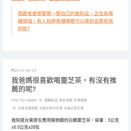
我跟老婆想要開一間自己的飲料店，正在為黑
糖煩惱，有人知道黑糖哪裡可以買到品質很高
的呢?
2018-08-29
我爸媽很喜歡喝靈芝茶，有沒有推
薦的呢?
POST BY
ADMIN
團購商品
,
美食情報
,
茶葉推薦
台東名產推薦
,
台東必買伴手禮
,
台東必買名產
我知道台東原生應用植物園的白鶴靈芝茶，容量：5公克
±0.5公克x20包