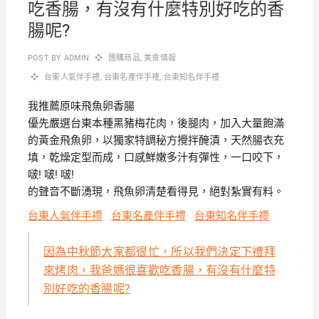
吃香腸，有沒有什麼特別好吃的香
腸呢?
POST BY
ADMIN
團購商品
,
美食情報
台東人氣伴手禮
,
台東名產伴手禮
,
台東知名伴手禮
我推薦原味飛魚卵香腸
優先嚴選台東本種黑豬梅花肉，後腿肉，加入大量飽滿
的黃金飛魚卵，以獨家特調秘方攪拌醃漬，天然腸衣充
填，乾燥定型而成，口感鮮嫩多汁有彈性，一口咬下，
啵! 啵! 啵!
的聲音不斷湧現，飛魚卵清楚看得見，絕對紮實有料。
台東人氣伴手禮
台東名產伴手禮
台東知名伴手禮
因為中秋節大家都很忙，所以我們決定下禮拜
來烤肉，我爸媽很喜歡吃香腸，有沒有什麼特
別好吃的香腸呢?