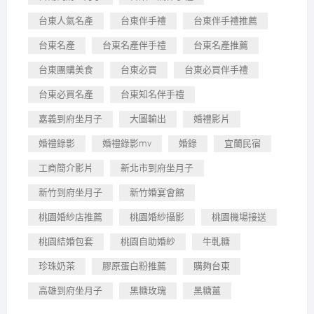
台東人氣名產
台東伴手禮
台東伴手禮推薦
台東名產
台東名產伴手禮
台東名產推薦
台東團購美食
台東必買
台東必買伴手禮
台東必買名產
台東知名伴手禮
嘉義到府坐月子
大圖輸出
婚禮影片
婚禮錄影
婚禮錄影mv
婚錄
宜蘭民宿
工商簡介影片
新北市到府坐月子
新竹到府坐月子
新竹婚宴會館
桃園婚紗店推薦
桃園婚紗攝影
桃園機場接送
桃園結婚包套
桃園自助婚紗
牛軋糖
珍珠奶茶
膠原蛋白粉推薦
購夠台東
高雄到府坐月子
黑糖玫瑰
黑糖薑