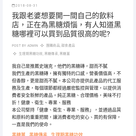
2018-08-31
我跟老婆想要開一間自己的飲料
店，正在為黑糖煩惱，有人知道黑
糖哪裡可以買到品質很高的呢?
POST BY
ADMIN
團購商品
,
甜食產品
生理期黑糖功效
,
黑糖傳承
,
黑糖薑
我自己是推薦史瑞克，他們的黑糖磚，甜而不膩
我們生產的黑糖磚，擁有獨特的口感，營養價值高，不
但香醇，更是甜而不膩。本公司亦提供此產品的代工服
務及生產，每個環節都經過嚴密監控與管理，以提供消
費者安全新鮮的產品。純正黑糖、合理價格，美味不打
折！健康、衛生、專業、服務
本公司堅持「健康、衛生、專業、服務」，並通過品質
和原料的重重把關，讓消費者吃的安心、買的有保障，
一直是我們的使命。
黑糖薑
黑糖傳承
生理期黑糖功效