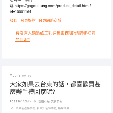
購:https://gogotaitung.com/product_detail.html?
id=10001164
釋迦
台東好物
台東網路商城
有沒有人聽過蜂王乳這種東西呢?請問哪裡買
的到呢?
2018-09-10
大家如果去台東的話，都喜歡買甚
麼辦手禮回家呢?
POST BY
ADMIN
團購商品
,
美食情報
台東名產伴手禮
,
台東知名伴手禮
,
購夠台東