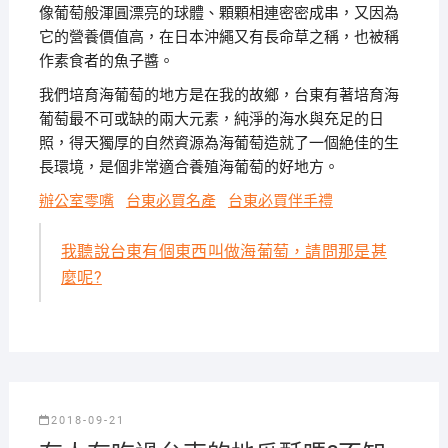
像葡萄般渾圓漂亮的球體、顆顆相連密密成串，又因為
它的營養價值高，在日本沖繩又有長命草之稱，也被稱
作素食者的魚子醬。
我們培育海葡萄的地方是在我的故鄉，台東有著培育海
葡萄最不可或缺的兩大元素，純淨的海水與充足的日
照，得天獨厚的自然資源為海葡萄造就了一個絶佳的生
長環境，是個非常適合養殖海葡萄的好地方。
辦公室零嘴
台東必買名產
台東必買伴手禮
我聽說台東有個東西叫做海葡萄，請問那是甚
麼呢?
2018-09-21