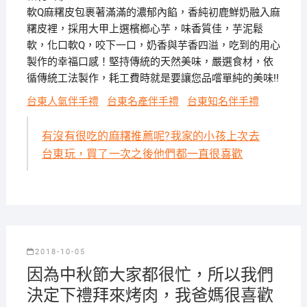
軟Q麻糬皮包裹著滿滿的濃郁內餡，香純初鹿鮮奶融入麻
糬皮裡，採用大甲上選檳榔心芋，味香質佳，芋泥鬆
軟，化口軟Q，咬下一口，奶香與芋香四溢，吃到的用心
製作的幸福口感！堅持傳統的天然美味，嚴選食材，依
循傳統工法製作，耗工費時就是要讓您品嚐單純的美味!!
台東人氣伴手禮
台東名產伴手禮
台東知名伴手禮
有沒有很吃的麻糬推薦呢?我家的小孩上次去
台東玩，買了一次之後他們都一直很喜歡
2018-10-05
因為中秋節大家都很忙，所以我們
決定下禮拜來烤肉，我爸媽很喜歡