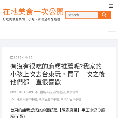
Skip
Top
to
在地美食一次公開
Men
Search
content
好吃的餐廳美食、小吃、宵夜全都在這裡！
…
2018-10-12
有沒有很吃的麻糬推薦呢?我家的
小孩上次去台東玩，買了一次之後
他們都一直很喜歡
POST BY
ADMIN
團購商品
,
甜食產品
,
美食情報
台東人氣伴手禮
,
台東名產伴手禮
,
台東知名伴手禮
台東的話我想您說的因該是【陳家麻糬】手工冰涼Ｑ麻
糬(芋頭)