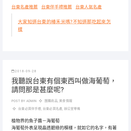
台東名產推薦
台東伴手禮推薦
台東人氣名產
大家知道台東的椿禾米嗎?不知道那吃起來怎
樣
2018-09-28
我聽說台東有個東西叫做海葡萄，
請問那是甚麼呢?
POST BY
ADMIN
團購商品
,
美食情報
台東必買伴手禮
,
台東必買名產
,
辦公室零嘴
植物界的魚子醬－海葡萄
海葡萄外表呈現晶透碧綠的模樣，就如它的名字，有著