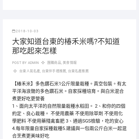
2018-10-03
大家知道台東的椿禾米嗎?不知道
那吃起來怎樣
POST BY
ADMIN
團購商品
,
美食情報
台東人氣名產
,
台東伴手禮推薦
,
台東名產推薦
【椿禾米】多色鑽石米1公斤限量栽種。真空包裝。有太
平洋海浪聲的多色鑽石米。自家採種培育。與白米混合
煮更好吃更營養
1、面向太平洋的自然限量栽種水稻田。 2、和你的四個
約定、良心栽種。 不使用農藥 不使用除草劑 不使用化
學肥料 不使用藥殘禽畜肥 3、通過SGS檢驗，吃的安心
4.每年限量自家採種栽種5.建議與一包兩公斤白米一起混
合烹煮更美味好吃