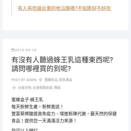
有人有吃過台東的地瓜酥嗎?不知道好不好吃
2018-09-14
有沒有人聽過蜂王乳這種東西呢?
請問哪裡買的到呢?
POST BY
ADMIN
團購商品
,
甜食產品
台東好物
,
台東網路商城
,
釋迦
蜜蜂盒子-蜂王乳
每天新鮮生產，新鮮直送！
豐富葵烯酸提高免疫力、增進新陳代謝，最天然的保健
食品！提供您一天滿滿活力來源！
您可以上網訂