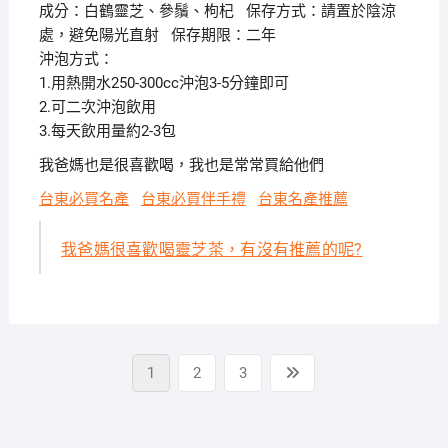
成分：白鶴靈芝、參鬚、枸杞 保存方式：請置於陰涼
處，避免陽光直射 保存期限：二年
沖泡方式：
1.用熱開水250-300cc沖泡3-5分鐘即可
2.可二次沖泡飲用
3.每天飲用量約2-3包
我爸媽也是很喜歡喝，我也是常常買給他們
台東必買名產
台東必買伴手禮
台東名產推薦
我爸媽很喜歡喝靈芝茶，有沒有推薦的呢?
文
Page
Page
Page
Next
1
2
3
章
page
分