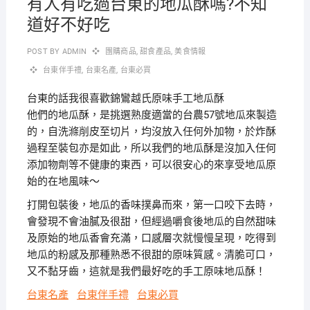
有人有吃過台東的地瓜酥嗎?不知
道好不好吃
POST BY
ADMIN
團購商品
,
甜食產品
,
美食情報
台東伴手禮
,
台東名產
,
台東必買
台東的話我很喜歡錦鸞越氏原味手工地瓜酥
他們的地瓜酥，是挑選熟度適當的台農57號地瓜來製造
的，自洗滌削皮至切片，均沒放入任何外加物，於炸酥
過程至裝包亦是如此，所以我們的地瓜酥是沒加入任何
添加物劑等不健康的東西，可以很安心的來享受地瓜原
始的在地風味～
打開包裝後，地瓜的香味撲鼻而來，第一口咬下去時，
會發現不會油膩及很甜，但經過嚼食後地瓜的自然甜味
及原始的地瓜香會充滿，口感層次就慢慢呈現，吃得到
地瓜的粉感及那種熟悉不很甜的原味質感。清脆可口，
又不黏牙齒，這就是我們最好吃的手工原味地瓜酥！
台東名產
台東伴手禮
台東必買