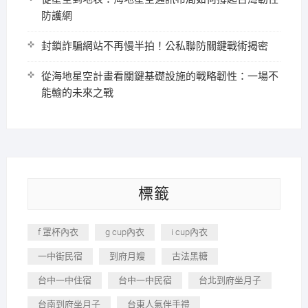
防護網
封鎖詐騙網站不再慢半拍！公私聯防關鍵戰術揭密
從海地星空計畫看關鍵基礎設施的戰略韌性：一場不
能輸的未來之戰
標籤
f 罩杯內衣
g cup內衣
i cup內衣
一中街民宿
到府月嫂
古法黑糖
台中一中住宿
台中一中民宿
台北到府坐月子
台南到府坐月子
台東人氣伴手禮