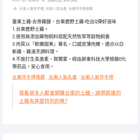
POST BY
ADMIN
團購商品
,
美食情報
台東人氣伴手禮
,
台東人氣名產
,
台東伴手禮推薦
臺東土雞-去骨雞腿，台東鹿野土雞-吃出Q彈好滋味
1.台東鹿野土雞。
2.使用無添加藥物飼料搭配天然牧草等穀物飼養
3.肉質以『軟嫩甜美』著名，口感皮薄肉嫩，適合以白
斬雞、雞湯烹調料理。
4.不施打生長激素、賀爾蒙，經由屏東科技大學檢驗0化
學葯品，安心食用。
台東伴手禮推薦
台東人氣名產
台東人氣伴手禮
我看很多人都會網購台東的土雞，請問那邊的
土雞有甚麼特別的嗎?