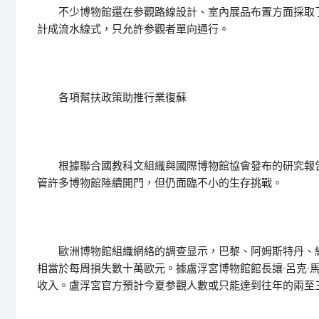
不少博物館還在参觀路線設計、室內展品布置方面採取了
計成流水線式，只允許参觀者單向通行。
各項幫扶政策助推行業復蘇
根據聯合國教科文組織與國際博物館協會發布的研究報告
管許多博物館陸續開門，但仍面臨不小的生存挑戰。
歐洲博物館組織網絡的調查显示，巴黎、阿姆斯特丹、維也
相當於每周損失數十萬歐元。據盧浮宮博物館館長讓·呂克·馬
收入。盧浮宮官方預計今夏参觀人數或只能達到往年的兩至