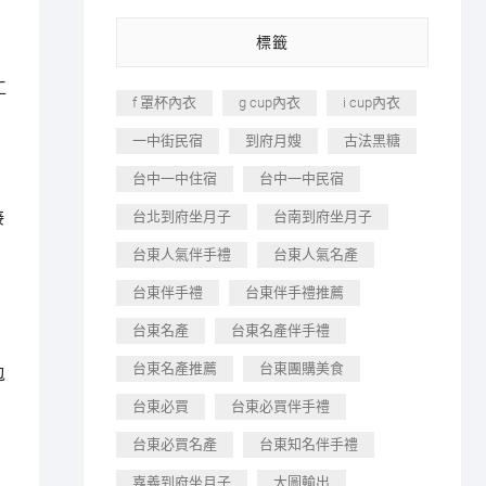
標籤
工
f 罩杯內衣
g cup內衣
i cup內衣
一中街民宿
到府月嫂
古法黑糖
台中一中住宿
台中一中民宿
接
台北到府坐月子
台南到府坐月子
台東人氣伴手禮
台東人氣名產
台東伴手禮
台東伴手禮推薦
台東名產
台東名產伴手禮
台東名產推薦
台東團購美食
包
台東必買
台東必買伴手禮
台東必買名產
台東知名伴手禮
嘉義到府坐月子
大圖輸出