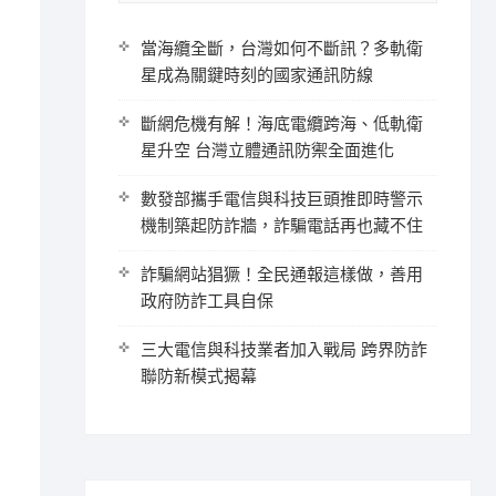
當海纜全斷，台灣如何不斷訊？多軌衛
星成為關鍵時刻的國家通訊防線
斷網危機有解！海底電纜跨海、低軌衛
星升空 台灣立體通訊防禦全面進化
數發部攜手電信與科技巨頭推即時警示
機制築起防詐牆，詐騙電話再也藏不住
詐騙網站猖獗！全民通報這樣做，善用
政府防詐工具自保
三大電信與科技業者加入戰局 跨界防詐
聯防新模式揭幕