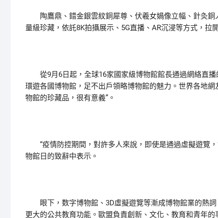
陶鷹鼎、錯金銀雲紋銅犀尊、伏羲女媧像立幅、針灸銅人
量級珍藏，依託8K拍攝展示、5G直播、AR沉浸等方式，拉
從9月6日起，全球16家國家級博物館館長通過網絡直播
環遊各國博物館，足不出戶領略博物館的魅力。世界各地網友
物館的珍藏品，很有意義”。
“疫情防控期間，對許多人來說，即使是通過虛擬遊覽，博
物館日的致辭中表示。
眼下，数字博物館、3D虛擬遊覽等漸成博物館業的熱詞
更大的公共教育功能。歐盟負責創新、文化、教育和青年的