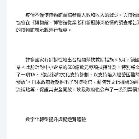
疫情不僅使博物館面臨参觀人數和收入的減少，與博物館
協會在《博物館、博物館從業者和新冠肺炎疫情的調查報告》
的博物館表示將進行裁員。
許多國家有針對性地出台相關幫扶救助措施。6月，德國聯
業。此前針對中小企業的500億歐元專項扶持計劃，特別將
了一項15．7億英鎊的文化支持計劃，以支持陷入經營困難
發放”。日本政府近期推出了對博物館、劇院等文化機構的
流補貼等，保證其安全開放。埃及政府也公布了一系列票價
数字化轉型提升虛擬遊覽體驗