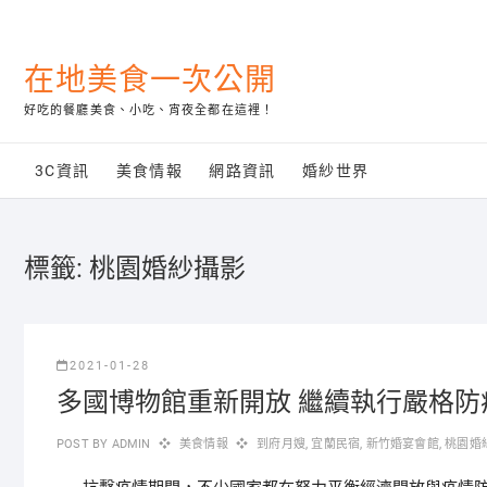
Skip
to
content
在地美食一次公開
好吃的餐廳美食、小吃、宵夜全都在這裡！
3C資訊
美食情報
網路資訊
婚紗世界
標籤:
桃園婚紗攝影
2021-01-28
多國博物館重新開放 繼續執行嚴格防
POST BY
ADMIN
美食情報
到府月嫂
,
宜蘭民宿
,
新竹婚宴會館
,
桃園婚