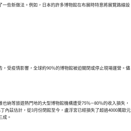
一些新做法。例如，日本的許多博物館在布展時特意將展覽路線設
，受疫情影響，全球約90％的博物館被迫關閉或停止現場運營。儘
納等旅遊熱門地的大型博物館機構遭受75％—80％的收入損失，
丁內茲估計，從3月份閉館至今，盧浮宮已經損失了超過4000萬歐元
三成。