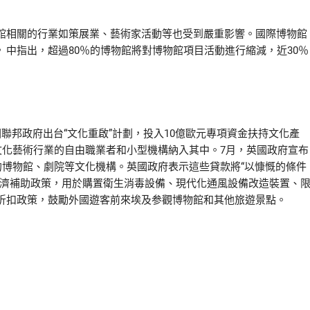
相關的行業如策展業、藝術家活動等也受到嚴重影響。國際博物館
中指出，超過80％的博物館將對博物館項目活動進行縮減，近30％
邦政府出台“文化重啟”計劃，投入10億歐元專項資金扶持文化產
文化藝術行業的自由職業者和小型機構納入其中。7月，英國政府宣布
的博物館、劇院等文化機構。英國政府表示這些貸款將“以慷慨的條件
經濟補助政策，用於購置衛生消毒設備、現代化通風設備改造裝置、
折扣政策，鼓勵外國遊客前來埃及参觀博物館和其他旅遊景點。