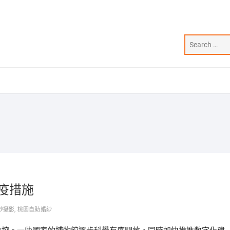
疫措施
紗攝影
,
桃園自助婚紗