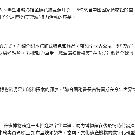
、霽藍釉粉彩描金蓮花紋雙燕耳尊……5件來自中國國家博物館的重
開了全球博物館“雲端”接力活動的序幕。
的方式，在線介紹本館館藏特色和珍品，帶領全世界公眾一起“雲端”
紛紛點贊，“技術助力享受一場雲端視覺盛宴”“在家就能欣賞全球博
物館仍是知識和探索的源泉。”聯合國秘書長古特雷斯在今年世界
。許多博物館進一步推進数字化建設，助力博物館在後疫情時代發揮
事務專員瑪麗亞·加布里埃爾認為，當前，文化遺產機構的数字化轉型