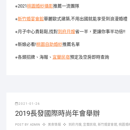
※2021
桃園婚紗攝影
推薦一流團隊
※
新竹婚宴會館
華麗歐式建築,不用出國就能享受到浪漫婚禮
※月子中心貴鬆鬆,找對
到府月嫂
省一半，更讓你事半功倍!!
※新娘必看!
桃園自助婚紗
推薦名單
※各類招牌、海報、
宜蘭民宿
預定及空房即時查詢
2021-01-26
2019長發國際時尚年會舉辦
POST BY
ADMIN
美食情報
到府月嫂
,
宜蘭民宿
,
新竹婚宴會館
,
桃園婚