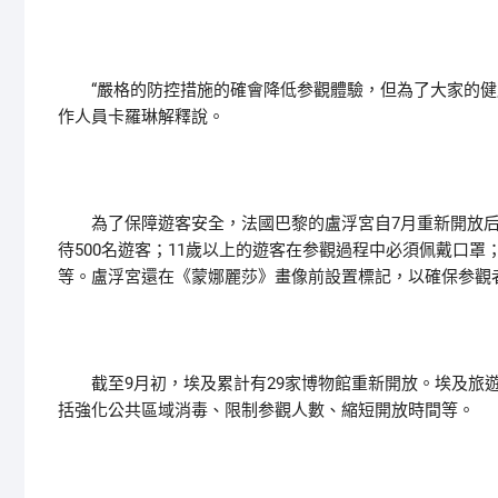
“嚴格的防控措施的確會降低参觀體驗，但為了大家的健康
作人員卡羅琳解釋說。
為了保障遊客安全，法國巴黎的盧浮宮自7月重新開放后
待500名遊客；11歲以上的遊客在参觀過程中必須佩戴口
等。盧浮宮還在《蒙娜麗莎》畫像前設置標記，以確保参觀
截至9月初，埃及累計有29家博物館重新開放。埃及旅遊
括強化公共區域消毒、限制参觀人數、縮短開放時間等。