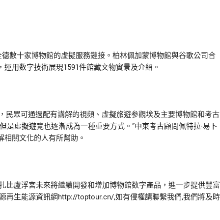
德數十家博物館的虛擬服務鏈接。柏林佩加蒙博物館與谷歌公司合
運用数字技術展現1591件館藏文物實景及介紹。
，民眾可通過配有講解的視頻、虛擬旅遊参觀埃及主要博物館和考古
但是虛擬遊覽也逐漸成為一種重要方式。”中東考古顧問佩特拉·易卜
解相關文化的人有所幫助。
扎比盧浮宮未來將繼續開發和增加博物館数字產品，進一步提供豐富
資訊網http://toptour.cn/,如有侵權請聯繫我們,我們將及時