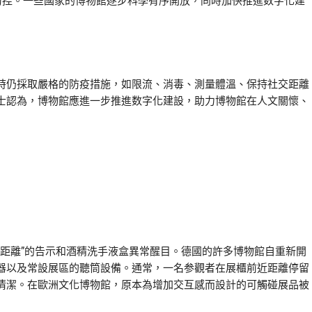
控。一些國家的博物館逐步科學有序開放，同時加快推進数字化建
仍採取嚴格的防疫措施，如限流、消毒、測量體溫、保持社交距離
士認為，博物館應進一步推進数字化建設，助力博物館在人文關懷、
距離”的告示和酒精洗手液盒異常醒目。德國的許多博物館自重新開
器以及常設展區的聽筒設備。通常，一名参觀者在展櫃前近距離停留
清潔。在歐洲文化博物館，原本為增加交互感而設計的可觸碰展品被