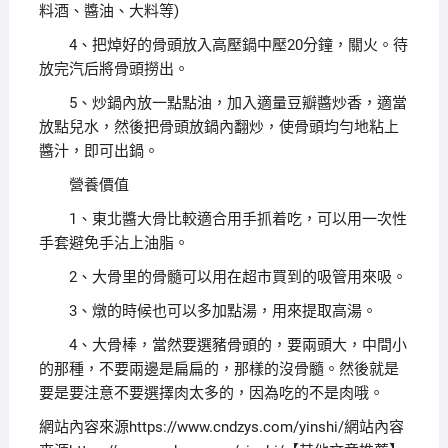
料酒、醬油、大料等)
4、把焯好的骨頭放入高壓鍋中壓20分鐘，關火。待
放完汽后將骨頭撈出。
5、炒鍋內放一點點油，加入適量豆瓣醬炒香，適當
放點兒水，然後把骨頭放鍋內翻炒，使骨頭均勻地粘上
醬汁，即可出鍋。
營養價值
1、東北醬大骨比較適合用手抓着吃，可以用一次性
手套避免手沾上油脂。
2、大骨里的骨髓可以用在超市買到的吸管用來吸。
3、燉的時候也可以多加點湯，用來提取高湯。
4、大骨棒，當然要選豬骨頭的，要兩頭大，中間小
的那種，不要兩邊是扁扁的，那樣的沒骨髓。然後就是
要是要注意不要選擇肉太多的，因為吃的不是肉哦。
網站內容來源https://www.cndzys.com/yinshi/網站內容