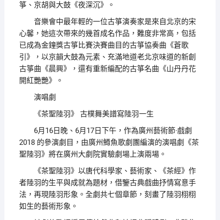
箏、京胡與大鼓《夜深沉》。
音樂會中最年輕的一位古箏演奏家是來自北京的宋
心馨，她這次帶來的幾首成名作品，難度非常高，包括
已成為金鐘獎古箏比賽決賽曲目的古箏協奏曲《蒼歌
引》，以京韻大鼓為元素、充滿地道老北京味道的新創
古箏曲《晨興》，還有重新編配的古箏名曲《山丹丹花
開紅艷艷》。
演唱劇
《茶聖陸羽》 古樸舞美譜寫陸羽一生
6月16日晚、6月17日下午，作為廣州藝術節·戲劇
2018 的參演劇目，由廣州鱒魚歌劇團編演的演唱劇《茶
聖陸羽》將在廣州大劇院實驗劇場上演兩場。
《茶聖陸羽》以唐代科學家、藝術家、《茶經》作
者陸羽的生平與成就為題材，借鑒古典戲曲抒情寫意手
法，再現陸羽形象。全劇共七個章節，刻畫了陸羽栩栩
如生的藝術形象。