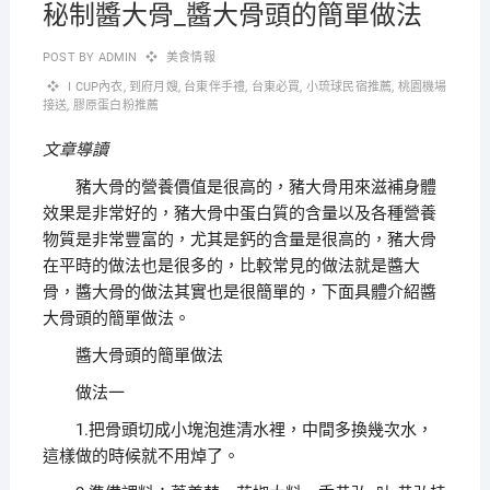
秘制醬大骨_醬大骨頭的簡單做法
POST BY
ADMIN
美食情報
I CUP內衣
,
到府月嫂
,
台東伴手禮
,
台東必買
,
小琉球民宿推薦
,
桃園機場
接送
,
膠原蛋白粉推薦
文章導讀
豬大骨的營養價值是很高的，豬大骨用來滋補身體
效果是非常好的，豬大骨中蛋白質的含量以及各種營養
物質是非常豐富的，尤其是鈣的含量是很高的，豬大骨
在平時的做法也是很多的，比較常見的做法就是醬大
骨，醬大骨的做法其實也是很簡單的，下面具體介紹醬
大骨頭的簡單做法。
醬大骨頭的簡單做法
做法一
1.把骨頭切成小塊泡進清水裡，中間多換幾次水，
這樣做的時候就不用焯了。