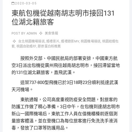
2020-03-05
東航包機從越南胡志明市接回131
位湖北籍旅客
POST BY
ADMIN
美食情報
台北桃園機場接送
,
婚禮影片
,
婚禮錄影MV
,
桃園機場接送
,
桃園結婚包
套
,
桃園自助婚紗
,
膠原蛋白粉推薦
按照外交部、中國民航局的部署安排，中國東方航
空3日派出包機從廣州飛往越南胡志明市，接回滯留當地
的131位湖北籍旅客，直飛武漢。
這架737-800型飛機已於3日18時23分順利抵達武漢
天河機場。
東航通報，公司高度重視防疫安全問題，對旅客的
防護工作做了精心準備。3日中午，在包機到達胡志明市
新山一國際機場后，東航工作人員在值機櫃檯前逐個測
量旅客體溫，並在登機口為每位旅客進行免洗洗手液消
毒，發放了口罩等防護用品。