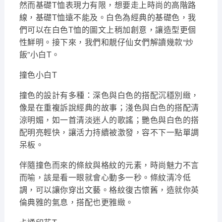
然而基礎T恤表現力有限，想要走上時尚的高階路
線，基礎T恤遠不能及。白色為經典的基礎色，我
們可以在白色T恤的圖文上稍加創意，讓造型更個
性鮮明。接下來，我們和靚仔仙女們解讀幾款“炒
飯”小白T。
撞色小白T
撞色的設計有多種：深色與白色的搭配沉穩別緻，
像是在重複訴說經典的故事；淺色與白色的搭配清
涼明媚，如一首清淡迷人的歌謠；艷色與白色的搭
配明亮輕快，讓活力持續被激發，容不下一點單調
呆板。
伴隨撞色而來的條紋與格紋的元素，時尚魅力不言
而喻，該是看一眼就會心動多一秒。條紋清冷低
調，可以讓你穿出文藝。格紋復古懷舊，造就你英
倫典雅的氣息，搭配也更雅緻。