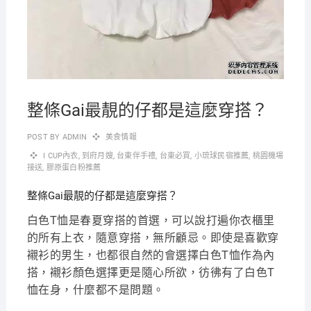
整條Gai最靚的仔都是這麼穿搭？
POST BY
ADMIN
美食情報
I CUP內衣
,
到府月嫂
,
台東伴手禮
,
台東必買
,
小琉球民宿推薦
,
桃園機場
接送
,
膠原蛋白粉推薦
整條Gai最靚的仔都是這麼穿搭？
白色T恤是春夏穿搭的首選，可以說打遍你衣櫃里
的所有上衣，隨意穿搭，無所顧忌。即使是喜歡穿
襯衫的男生，也都很自然的會選擇白色T恤作為內
搭，襯衫顏色選擇更是隨心所欲，彷彿有了白色T
恤在身，什麼都不是問題。