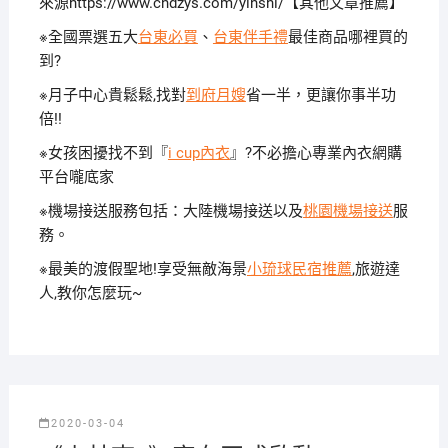
來源https://www.cndzys.com/yinshi/【其他文章推薦】
※全國票選五大
台東必買
、
台東伴手禮
最佳商品哪裡買的
到?
※月子中心貴鬆鬆,找對
到府月嫂
省一半，更讓你事半功
倍!!
※女孩困擾找不到『
i cup內衣
』?不必擔心專業內衣網購
平台嚨底家
※機場接送服務包括：大陸機場接送以及
桃園機場接送
服
務。
※最美的渡假聖地!享受無敵海景
小琉球民宿推薦
,旅遊達
人,教你怎麼玩~
2020-03-04