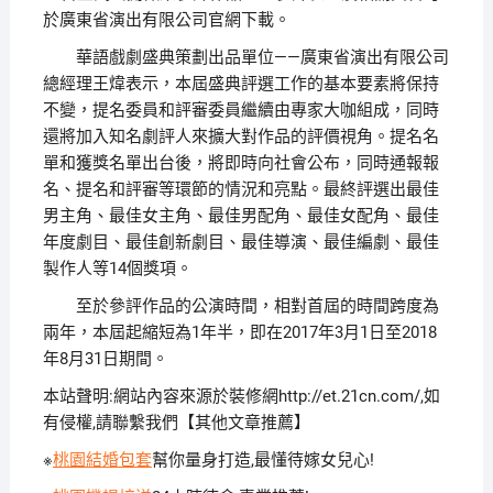
於廣東省演出有限公司官網下載。
華語戲劇盛典策劃出品單位——廣東省演出有限公司
總經理王煒表示，本屆盛典評選工作的基本要素將保持
不變，提名委員和評審委員繼續由專家大咖組成，同時
還將加入知名劇評人來擴大對作品的評價視角。提名名
單和獲獎名單出台後，將即時向社會公布，同時通報報
名、提名和評審等環節的情況和亮點。最終評選出最佳
男主角、最佳女主角、最佳男配角、最佳女配角、最佳
年度劇目、最佳創新劇目、最佳導演、最佳編劇、最佳
製作人等14個獎項。
至於參評作品的公演時間，相對首屆的時間跨度為
兩年，本屆起縮短為1年半，即在2017年3月1日至2018
年8月31日期間。
本站聲明:網站內容來源於裝修網http://et.21cn.com/,如
有侵權,請聯繫我們【其他文章推薦】
※
桃園結婚包套
幫你量身打造,最懂待嫁女兒心!