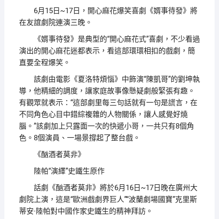
6月15日~17日，開心麻花爆笑喜劇《婿事待發》將
在友誼劇院連演三晚。
《婿事待發》是典型的“開心麻花式”喜劇，不少看過
演出的開心麻花迷都表示，看這部環環相扣的戲劇，簡
直要全程爆笑。
該劇由電影《夏洛特煩惱》中飾演“陳凱哥”的劉坤執
導，他精細的調度，讓家庭故事像懸疑劇般緊張有趣。
有觀眾就表示：“這部劇里每三句話就有一句是謊言，在
不同角色心目中錯綜複雜的人物關係，讓人感覺好燒
腦。”該劇加上只露面一次的快遞小哥，一共只有8個角
色。8個演員、一場景撐起了整台戲。
《酗酒者莫非》
陸帕“演繹”史鐵生原作
話劇《酗酒者莫非》將於6月16日~17日晚在廣州大
劇院上演，這是“歐洲戲劇界巨人”“波蘭劇場國寶”克里斯
蒂安·陸帕對中國作家史鐵生的精神拜訪。