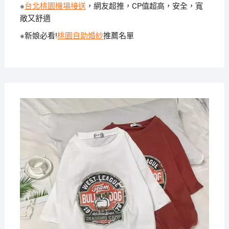
※
台北桃園機場接送
，網友超推，CP值超高，安全，寬
敞又舒適
※新娘必看!
桃園自助婚紗
推薦名單
2020-
03-03