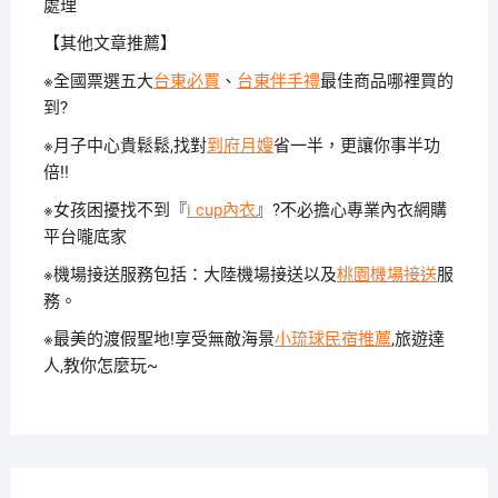
處理
【其他文章推薦】
※全國票選五大
台東必買
、
台東伴手禮
最佳商品哪裡買的
到?
※月子中心貴鬆鬆,找對
到府月嫂
省一半，更讓你事半功
倍!!
※女孩困擾找不到『
i cup內衣
』?不必擔心專業內衣網購
平台嚨底家
※機場接送服務包括：大陸機場接送以及
桃園機場接送
服
務。
※最美的渡假聖地!享受無敵海景
小琉球民宿推薦
,旅遊達
人,教你怎麼玩~