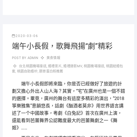
2020-03-06
端午小長假，歌舞飛揚“劇”精彩
POST BY
ADMIN
美食情報
台北桃園機場接送
,
婚禮影片
,
婚禮錄影MV
,
桃園機場接送
,
桃園結婚包
套
,
桃園自助婚紗
,
膠原蛋白粉推薦
端午小長假即將來臨，你是否已經做好了旅遊的計
劃又擔心外出人山人海？其實，“宅”在廣州也是一個不錯
的選擇。畢竟，廣州的舞台有這麼多精彩的演出，“2018
箏樂雅集”意韻悠長，話劇《酗酒者莫非》用世界語言講
述了一个中國故事，粵劇《白兔記》首次在廣州上演，
還能看到芭蕾舞界公認難度最大的芭蕾舞劇之一《舞
姬》……