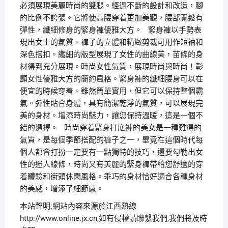
必須展現美麗時尚的雙腿。經過不斷的設計和改造，腳
的比例不誇張。它將使高腰穿着更加美觀，腰部寬鬆有
彈性，纖細修身的緊身褲優雅大方。 緊身褲以手勢表
現出女士的氣質。褲子的立體和精緻剪裁可用作短袖和
深色搭扣。纖細的版型展現了女性的曲線美，苗條的身
材得到充分展現。時尚女性氣質，展現時尚與時尚！彰
顯女性優雅大方的簡約風格。緊身褲的纖細腰身可以在
便宜的時候穿着。雖然簡單實用，但它可以保持整個霸
氣。彈性貼合身體，具有簡潔乾淨的氣質，可以展現完
美的身材。增添時尚魅力，讓您保持溫暖，這是一個不
錯的選擇。 時尚穿着緊身打底褲的美女是一種難得的
氣質，是每個季節搭配的褲子之一，畢竟在這個時代每
個人都會打扮一定要有一點獨特的技巧，還要勾勒出女
性的迷人線條，時尚又有美麗的緊身褲帶給您舒適的穿
着體驗和街頭休閑風格。乖巧的身材恰好適合各種身材
的美感，增添了細節感。
本站聲明:網站內容來源於江西熱線
http://www.online.jx.cn,如有侵權請聯繫我們,我們將及時