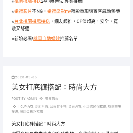
※
桃園機場接送
24小時待命,專業推薦!
※
婚禮影片
不NG，
婚禮錄影mv
精彩重現讓賓客感動熱議
※
台北桃園機場接送
，網友超推，CP值超高，安全，寬
敞又舒適
※新娘必看!
桃園自助婚紗
推薦名單
2020-03-05
美女打底褲搭配：時尚大方
POST BY
ADMIN
美食情報
I CUP內衣
,
到府月嫂
,
台東伴手禮
,
台東必買
,
小琉球民宿推薦
,
桃園機場
接送
,
膠原蛋白粉推薦
美女打底褲搭配：時尚大方