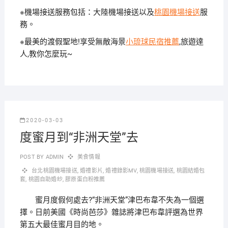
※機場接送服務包括：大陸機場接送以及
桃園機場接送
服
務。
※最美的渡假聖地!享受無敵海景
小琉球民宿推薦
,旅遊達
人,教你怎麼玩~
2020-03-03
度蜜月到“非洲天堂”去
POST BY
ADMIN
美食情報
台北桃園機場接送
,
婚禮影片
,
婚禮錄影MV
,
桃園機場接送
,
桃園結婚包
套
,
桃園自助婚紗
,
膠原蛋白粉推薦
蜜月度假何處去?“非洲天堂”津巴布韋不失為一個選
擇。日前美國《時尚芭莎》雜誌將津巴布韋評選為世界
第五大最佳蜜月目的地。