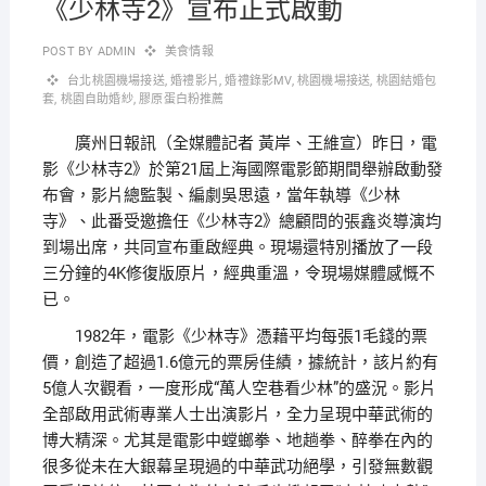
《少林寺2》宣布正式啟動
POST BY
ADMIN
美食情報
台北桃園機場接送
,
婚禮影片
,
婚禮錄影MV
,
桃園機場接送
,
桃園結婚包
套
,
桃園自助婚紗
,
膠原蛋白粉推薦
廣州日報訊（全媒體記者 黃岸、王維宣）昨日，電
影《少林寺2》於第21屆上海國際電影節期間舉辦啟動發
布會，影片總監製、編劇吳思遠，當年執導《少林
寺》、此番受邀擔任《少林寺2》總顧問的張鑫炎導演均
到場出席，共同宣布重啟經典。現場還特別播放了一段
三分鐘的4K修復版原片，經典重溫，令現場媒體感慨不
已。
1982年，電影《少林寺》憑藉平均每張1毛錢的票
價，創造了超過1.6億元的票房佳績，據統計，該片約有
5億人次觀看，一度形成“萬人空巷看少林”的盛況。影片
全部啟用武術專業人士出演影片，全力呈現中華武術的
博大精深。尤其是電影中螳螂拳、地趟拳、醉拳在內的
很多從未在大銀幕呈現過的中華武功絕學，引發無數觀